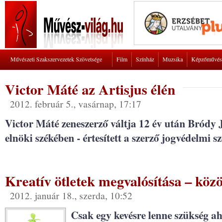
Művészeti Szakszervezetek Szövetsége
Film
Színház
Muzsika
Képzőművés
Victor Máté az Artisjus élén
2012. február 5., vasárnap, 17:17
Victor Máté zeneszerző váltja 12 év után Bródy J
elnöki székében - értesített a szerző jogvédelmi s
Kreatív ötletek megvalósítása – közö
2012. január 18., szerda, 10:52
Csak egy kevésre lenne szükség ah