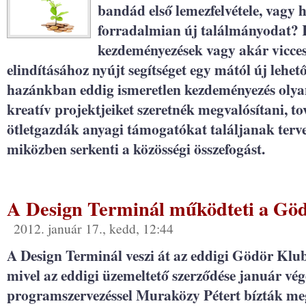
bandád első lemezfelvétele, vagy 
forradalmian új találmányodat? K
kezdeményezések vagy akár vicces
elindításához nyújt segítséget egy mától új lehe
hazánkban eddig ismeretlen kezdeményezés olyan
kreatív projektjeiket szeretnék megvalósítani, t
ötletgazdák anyagi támogatókat találjanak terve
miközben serkenti a közösségi összefogást.
A Design Terminál működteti a Göd
2012. január 17., kedd, 12:44
A Design Terminál veszi át az eddigi Gödör Klub
mivel az eddigi üzemeltető szerződése január vég
programszervezéssel Muraközy Pétert bízták meg 