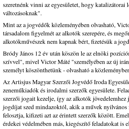
szeretnénk vinni az egyesületet, hogy katalizátorai
változásoknak".
Mint az a jogvédők közleményében olvasható, Victor
társadalom figyelmét az alkotók szerepére, és megőri
alkotókművészek nem kapnak bért, fizetésük a jogd
Bródy János 12 év után köszön le az elnöki pozíci
szívvel", mivel Victor Máté "személyében az új irá
személyt köszönthetünk - olvasható a közleménybe
Az Artisjus Magyar Szerzői Jogvédő Iroda Egyesüle
zeneműkiadók és irodalmi szerzők egyesülete. Felad
szerzői jogait kezelje, így az alkotók jövedelemhez
jogdíjat szed mindazoktól, akik a művek nyilvános 
felosztja, kifizeti azt az érintett szerzők között. Eme
érdekei védelmében más, kiegészítő feladatokat is el