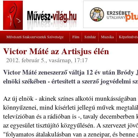
Művészeti Szakszervezetek Szövetsége
Film
Színház
Muzsika
Képzőművés
Victor Máté az Artisjus élén
2012. február 5., vasárnap, 17:17
Victor Máté zeneszerző váltja 12 év után Bródy J
elnöki székében - értesített a szerző jogvédelmi s
Az új elnök - akinek színes alkotói munkásságába
könnyűzenei, mind kísérleti jellegú művek megtalál
televízióban és a rádióban is -, tavaly decemberben 
az egyesület tisztújító közgyűlésén. A szervezet jöv
"folyamatos átalakulásban van a zeneipar, és benne a