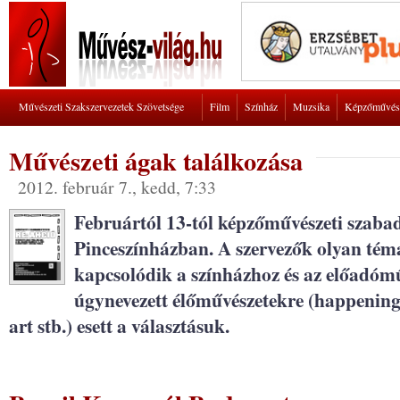
Művészeti Szakszervezetek Szövetsége
Film
Színház
Muzsika
Képzőművés
Művészeti ágak találkozása
2012. február 7., kedd, 7:33
Februártól 13-tól képzőművészeti szaba
Pinceszínházban. A szervezők olyan tém
kapcsolódik a színházhoz és az előadómű
úgynevezett élőművészetekre (happening
art stb.) esett a választásuk.