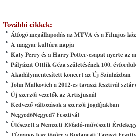
További cikkek:
Átfogó megállapodás az MTVA és a Filmjus köz
A magyar kultúra napja
Katy Perry és a Harry Potter-csapat nyerte az 
Pályázat Ottlik Géza születésének 100. évfordul
Akadálymentesített koncert az Új Színházban
John Malkovich a 2012-es tavaszi fesztivál sztá
Új szerzői vezetők az Artisjusnál
Kedvező változások a szerzői jogdíjakban
Negyed6Negyed7 Fesztivál
Ülésezett a Nemzeti Előadó-művészeti Érdekegy
Tíznapos lesz jövőre a Budapesti Tavaszi Fesztiv