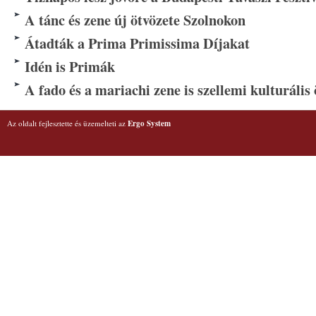
A tánc és zene új ötvözete Szolnokon
Átadták a Prima Primissima Díjakat
Idén is Primák
A fado és a mariachi zene is szellemi kulturális 
Az oldalt fejlesztette és üzemelteti az
Ergo System