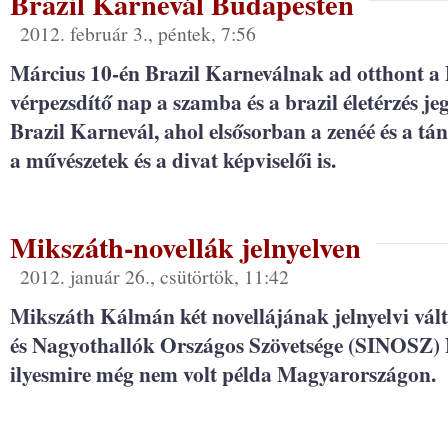
Brazil Karnevál Budapesten
2012. február 3., péntek, 7:56
Március 10-én Brazil Karneválnak ad otthont a 
vérpezsdítő nap a szamba és a brazil életérzés j
Brazil Karnevál, ahol elsősorban a zenéé és a tán
a művészetek és a divat képviselői is.
Mikszáth-novellák jelnyelven
2012. január 26., csütörtök, 11:42
Mikszáth Kálmán két novellájának jelnyelvi változ
és Nagyothallók Országos Szövetsége (SINOSZ) 
ilyesmire még nem volt példa Magyarországon.