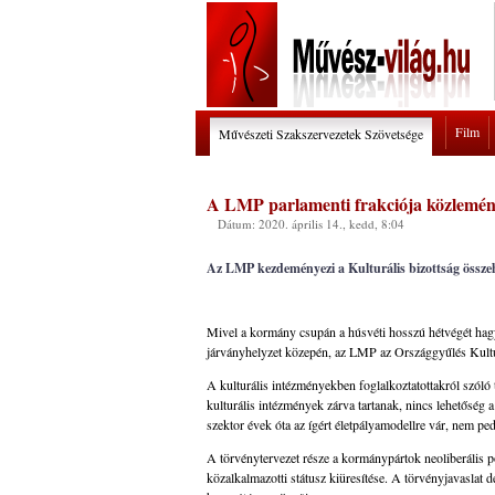
Film
Művészeti Szakszervezetek Szövetsége
A LMP parlamenti frakciója közlemé
Dátum: 2020. április 14., kedd, 8:04
Az LMP kezdeményezi a Kulturális bizottság összehí
Mivel a kormány csupán a húsvéti hosszú hétvégét hagy
járványhelyzet közepén, az LMP az Országgyűlés Kultur
A kulturális intézményekben foglalkoztatottakról szóló t
kulturális intézmények zárva tartanak, nincs lehetőség 
szektor évek óta az ígért életpályamodellre vár, nem pedi
A törvénytervezet része a kormánypártok neoliberális poli
közalkalmazotti státusz kiüresítése. A törvényjavaslat 