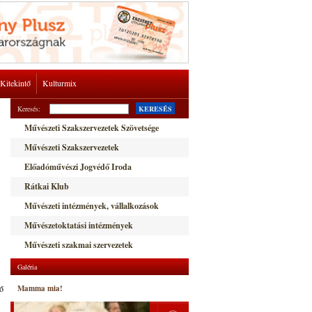
Kitekintő
Kulturmix
Keresés:
KERESÉS
Művészeti Szakszervezetek Szövetsége
Művészeti Szakszervezetek
Előadóművészi Jogvédő Iroda
Rátkai Klub
Művészeti intézmények, vállalkozások
Művészetoktatási intézmények
Művészeti szakmai szervezetek
Galéria
tő
Mamma mia!