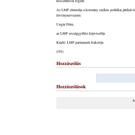
hosszútávon rögzíti.
Az LMP elutasítja a kormány cinikus politikai játékát é
törvénytervezetet.
Ungár Péter,
az LMP országgyűlési képviselője
Kiadó: LMP parlamenti frakciója
(OS)
Hozzászólás
Hozzászólások
M