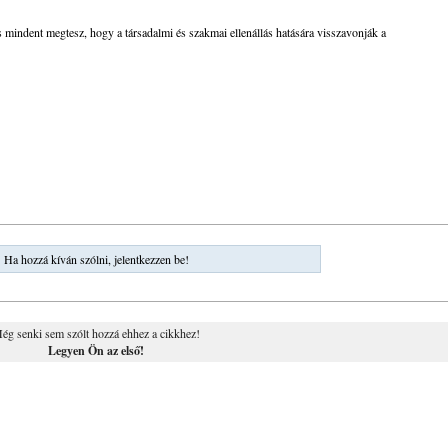
s mindent megtesz, hogy a társadalmi és szakmai ellenállás hatására visszavonják a
Ha hozzá kíván szólni, jelentkezzen be!
ég senki sem szólt hozzá ehhez a cikkhez!
Legyen Ön az első!