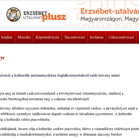
Színház
Muzsika
Képzőművészet
Táncművészet
Irodalom
Cirkuszművészet
nye
vását a kulturális intézményekben foglalkoztatottakról szóló törvény miatt
ta meg az érintett szakszervezeteknek a törvénytervezet véleményezésére, ráadásul a
ális bizottságában teremtené meg a szakmai vita lehetőségét.
örvény időzítése egyszerre érthetetlen, méltatlan és végtelenül cinikus: a járványhelyzet miatt a
a többkörös személyes találkozáson alapuló szakmai és társadalmi egyeztetésre. A kulturális
g a kulturális szféra piacosítására.
tikájának, hiszen célja a kulturális szektor piacosítása, illetve a valamekkora védettséget jelen
destabilizálja a munkakörülményeket, a területen amúgy is drámaian alacsony béreket