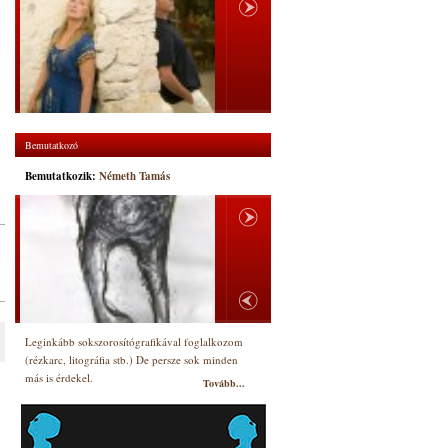
Bemutatkozó
Bemutatkozik:
Németh Tamás
Leginkább sokszorosítógrafikával foglalkozom
(rézkarc, litográfia stb.) De persze sok minden
más is érdekel.
Tovább...