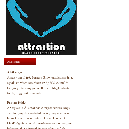
Anekdoták
A hit ereje
A nagy angol író, Bernard Shaw utazásai során az
egyik kis város határában az ég felé tekintő és
könyörgő társasággal találkozott. Megkérdezte
tőlük, hogy mit csinálnak.
Fanyar felelet
Az Egyesült Államokban elterjedt szokás, hogy
vezető újságok évente többször, meglehetősen
lapos körkérdéseket intéznek a szellemi élet
kiválóságaihoz. Azok természetesen nem nagyon
lelkesednek a kérdésekért és gyakran csípős,