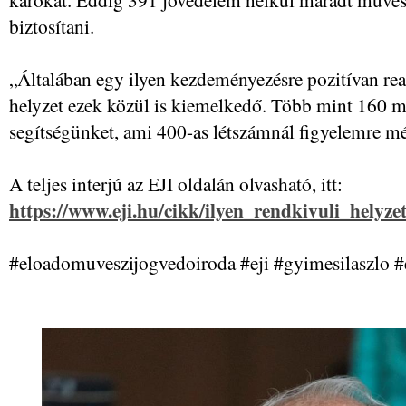
biztosítani.
„Általában egy ilyen kezdeményezésre pozitívan re
helyzet ezek közül is kiemelkedő. Több mint 160 m
segítségünket, ami 400-as létszámnál figyelemre mé
A teljes interjú az EJI oldalán olvasható, itt:
https://www.eji.hu/cikk/ilyen_rendkivuli_hel
#eloadomuveszijogvedoiroda #eji #gyimesilaszlo 