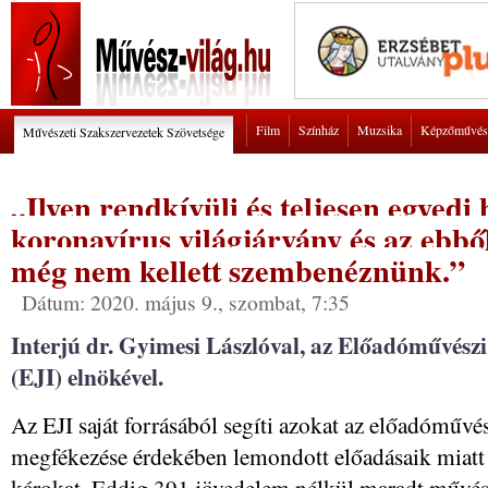
Film
Színház
Muzsika
Képzőművés
Művészeti Szakszervezetek Szövetsége
„Ilyen rendkívüli és teljesen egyedi 
koronavírus világjárvány és az ebbő
még nem kellett szembenéznünk.”
Dátum: 2020. május 9., szombat, 7:35
Interjú dr. Gyimesi Lászlóval, az Előadóművész
(EJI) elnökével.
Az EJI saját forrásából segíti azokat az előadóművés
megfékezése érdekében lemondott előadásaik miatt
károkat. Eddig 391 jövedelem nélkül maradt művés