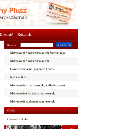
Kitekintő
Kulturmix
Keresés:
KERESÉS
Művészeti Szakszervezetek Szövetsége
Művészeti Szakszervezetek
Előadóművészi Jogvédő Iroda
Rátkai Klub
Művészeti intézmények, vállalkozások
Művészetoktatási intézmények
Művészeti szakmai szervezetek
Galéria
Csanádi Dávid