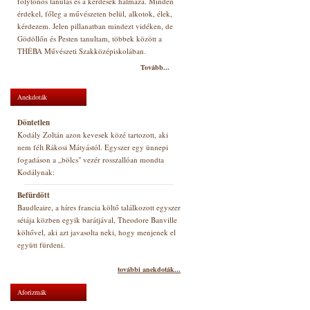
folytonos tanulás és a kérdések halmaza. Minden
érdekel, főleg a művészeten belül, alkotok, élek,
kérdezem. Jelen pillanatban mindezt vidéken, de
Gödöllőn és Pesten tanultam, többek között a
THÉBA Művészeti Szakközépiskolában.
Tovább...
Anekdoták
Döntetlen
Kodály Zoltán azon kevesek közé tartozott, aki
nem félt Rákosi Mátyástól. Egyszer egy ünnepi
fogadáson a „bölcs" vezér rosszallóan mondta
Kodálynak:
Befürdött
Baudleaire, a híres francia költő találkozott egyszer
sétája közben egyik barátjával, Theodore Banville
költővel, aki azt javasolta neki, hogy menjenek el
együtt fürdeni.
további anekdoták...
Aforizmák