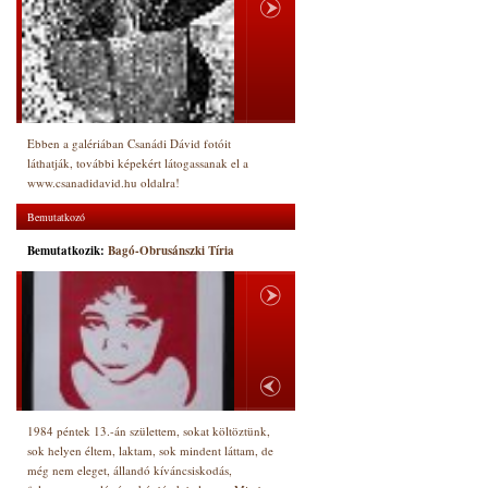
Ebben a galériában Csanádi Dávid fotóit
láthatják, további képekért látogassanak el a
www.csanadidavid.hu oldalra!
Bemutatkozó
Bemutatkozik:
Bagó-Obrusánszki Tíria
1984 péntek 13.-án születtem, sokat költöztünk,
sok helyen éltem, laktam, sok mindent láttam, de
még nem eleget, állandó kíváncsiskodás,