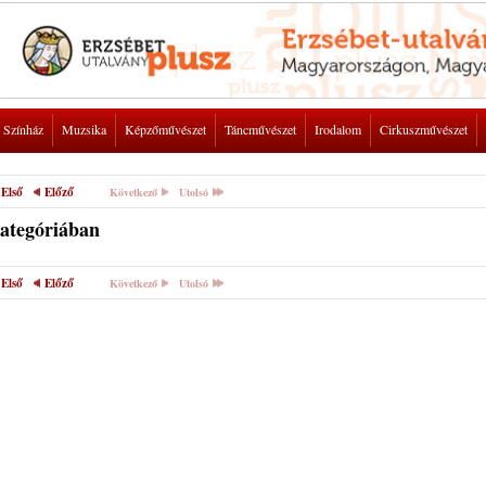
Színház
Muzsika
Képzőművészet
Táncművészet
Irodalom
Cirkuszművészet
Első
Előző
Következő
Utolsó
kategóriában
Első
Előző
Következő
Utolsó