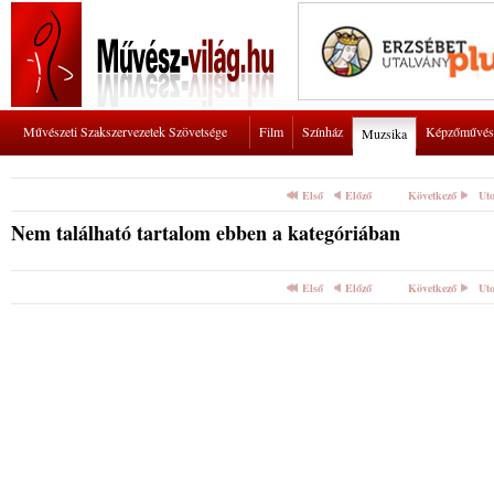
Művészeti Szakszervezetek Szövetsége
Film
Színház
Képzőművés
Muzsika
Első
Előző
Következő
Uto
Nem található tartalom ebben a kategóriában
Első
Előző
Következő
Uto