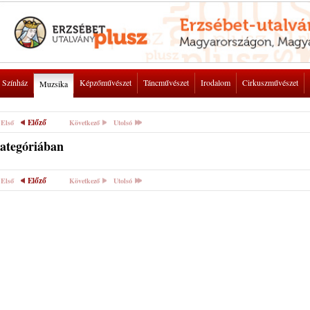
Színház
Képzőművészet
Táncművészet
Irodalom
Cirkuszművészet
Muzsika
Előző
Első
Következő
Utolsó
kategóriában
Előző
Első
Következő
Utolsó