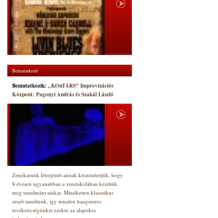
Bemutatkozó
Bemutatkozik:
„KOnTÁRS” Improvizációs
Központ: Pagonyi András és Szakál László
Zenekarunk létrejöttét annak köszönhetjük, hogy
8 évesen ugyanabban a zeneiskolában kezdtük
meg tanulmányainkat. Mindketten klasszikus
zenét tanultunk, így minden hangszeres
tevékenységünket ezekre az alapokra