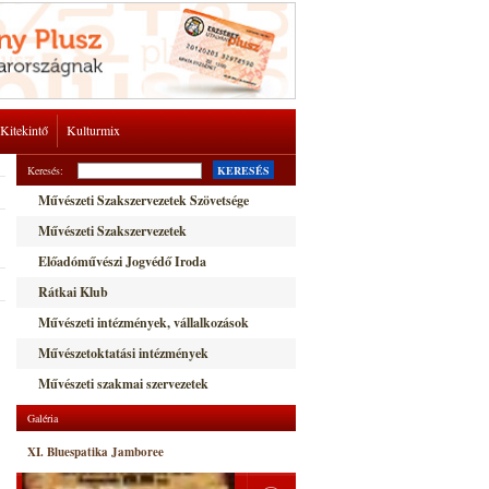
Kitekintő
Kulturmix
Keresés:
KERESÉS
Művészeti Szakszervezetek Szövetsége
Művészeti Szakszervezetek
Előadóművészi Jogvédő Iroda
Rátkai Klub
Művészeti intézmények, vállalkozások
Művészetoktatási intézmények
Művészeti szakmai szervezetek
Galéria
XI. Bluespatika Jamboree