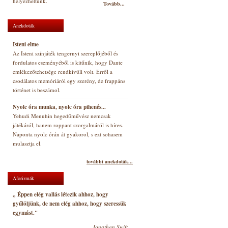
helyezhettünk.
Tovább...
Anekdoták
Isteni elme
Az Isteni színjáték tengernyi szereplőjéből és
fordulatos eseményéből is kitűnik, hogy Dante
emlékezőtehetsége rendkívüli volt. Erről a
csodálatos memóriáról egy szerény, de frappáns
történet is beszámol.
Nyolc óra munka, nyolc óra pihenés...
Yehudi Menuhin hegedűművész nemcsak
játékáról, hanem roppant szorgalmáról is híres.
Naponta nyolc órán át gyakorol, s ezt sohasem
mulasztja el.
további anekdoták...
Aforizmák
„ Éppen elég vallás létezik ahhoz, hogy
gyűlöljünk, de nem elég ahhoz, hogy szeressük
egymást."
Jonathan Swift