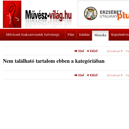
Művészeti Szakszervezetek Szövetsége
Film
Színház
Képzőművés
Muzsika
Első
Előző
Következő
Ut
Nem található tartalom ebben a kategóriában
Első
Előző
Következő
Ut