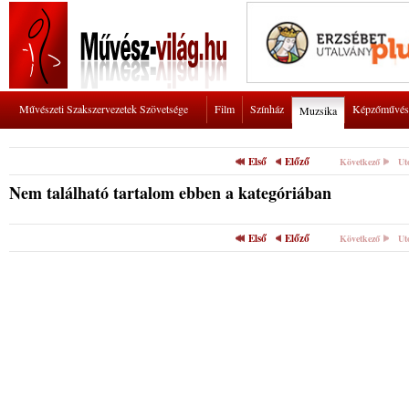
Művészeti Szakszervezetek Szövetsége
Film
Színház
Képzőművés
Muzsika
Első
Előző
Következő
Ut
Nem található tartalom ebben a kategóriában
Első
Előző
Következő
Ut