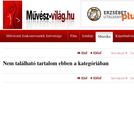
Művészeti Szakszervezetek Szövetsége
Film
Színház
Képzőművés
Muzsika
Első
Előző
Következő
Ut
Nem található tartalom ebben a kategóriában
Első
Előző
Következő
Ut