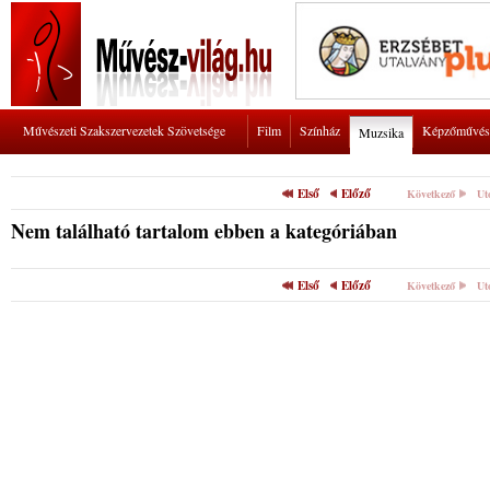
Művészeti Szakszervezetek Szövetsége
Film
Színház
Képzőművés
Muzsika
Első
Előző
Következő
Ut
Nem található tartalom ebben a kategóriában
Első
Előző
Következő
Ut