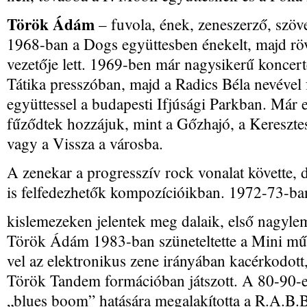
Török Ádám
– fuvola, ének, zeneszerző, szöv
1968-ban a Dogs együttesben énekelt, majd rö
vezetője lett. 1969-ben már nagysikerű koncert
Tátika presszóban, majd a Radics Béla nevével 
együttessel a budapesti Ifjúsági Parkban. Már
fűződtek hozzájuk, mint a Gőzhajó, a Kereszte
vagy a Vissza a városba.
A zenekar a progresszív rock vonalat követte, 
is felfedezhetők kompozícióikban. 1972-73-ba
kislemezeken jelentek meg dalaik, első nagylem
Török Ádám 1983-ban szüneteltette a Mini műk
vel az elektronikus zene irányában kacérkodott
Török Tandem formációban játszott. A 80-90-es
„blues boom” hatására megalakította a R.A.B