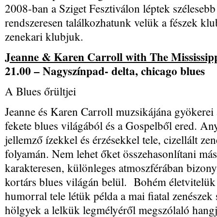
2008-ban a Sziget Fesztiválon léptek széleseb
rendszeresen találkozhatunk velük a fészek klub
zenekari klubjuk.
Jeanne & Karen Carroll with The Mississip
21.00 – Nagyszínpad- delta, chicago blues
A Blues őrültjei
Jeanne és Karen Carroll muzsikájána gyökerei a
fekete blues világából és a Gospelből ered. Any
jellemző ízekkel és érzésekkel tele, cizellált ze
folyamán. Nem lehet őket összehasonlítani má
karakteresen, különleges atmoszférában bizony
kortárs blues világán belül. Bohém életvitelü
humorral tele létük példa a mai fiatal zenészek
hölgyek a lelkük legmélyéről megszólaló hang