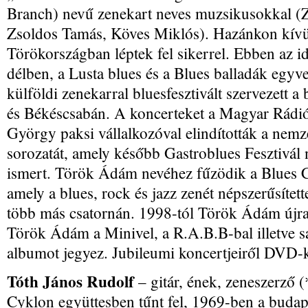
Branch) nevű zenekart neves muzsikusokkal (
Zsoldos Tamás, Köves Miklós). Hazánkon kívül
Törökországban léptek fel sikerrel. Ebben az id
délben, a Lusta blues és a Blues balladák egyve
külföldi zenekarral bluesfesztivált szervezett 
és Békéscsabán. A koncerteket a Magyar Rádió
György paksi vállalkozóval elindították a nemz
sorozatát, amely később Gastroblues Fesztivál 
ismert. Török Ádám nevéhez fűzödik a Blues C
amely a blues, rock és jazz zenét népszerűsíte
több más csatornán. 1998-tól Török Ádám újra 
Török Ádám a Minivel, a R.A.B.B-bal illetve sa
albumot jegyez. Jubileumi koncertjeiről DVD
Tóth János Rudolf
– gitár, ének, zeneszerző 
Cyklon együttesben tűnt fel, 1969-ben a budape