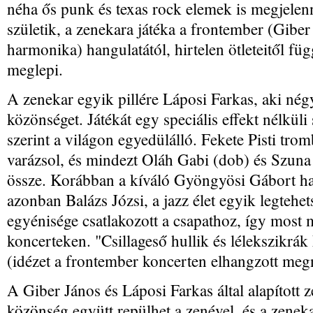
néha ős punk és texas rock elemek is megjele
születik, a zenekara játéka a frontember (Giber
harmonika) hangulatától, hirtelen ötleteitől fü
meglepi.
A zenekar egyik pillére Láposi Farkas, aki nég
közönséget. Játékát egy speciális effekt nélkül
szerint a világon egyedülálló. Fekete Pisti trom
varázsol, és mindezt Oláh Gabi (dob) és Szuna 
össze. Korábban a kíváló Gyöngyösi Gábort ha
azonban Balázs Józsi, a jazz élet egyik legteh
egyénisége csatlakozott a csapathoz, így most m
koncerteken. "Csillageső hullik és lélekszikrák
(idézet a frontember koncerten elhangzott meg
A Giber János és Láposi Farkas által alapított z
közönség együtt repülhet a zenével, és a zene