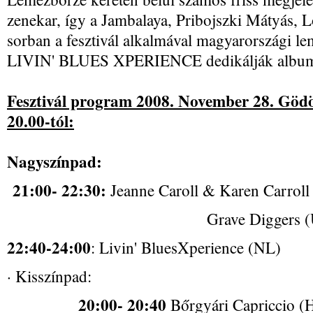
zenekar, így a Jambalaya, Pribojszki Mátyás, 
sorban a fesztivál alkalmával magyarországi le
LIVIN' BLUES XPERIENCE dedikálják album
Fesztivál program
2008. November 28. Gödör
20.00-tól:
Nagyszínpad:
21:00- 22:30:
Jeanne Caroll & Karen Carroll 
Grave Diggers (US
22:40-24:00
: Livin' BluesXperience (NL)
· Kisszínpad:
20:00- 20:40
Bőrgyári Capriccio (