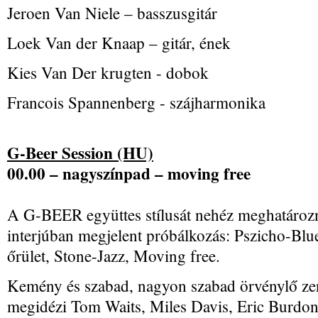
Jeroen Van Niele – basszusgitár
Loek Van der Knaap – gitár, ének
Kies Van Der krugten - dobok
Francois Spannenberg - szájharmonika
G-Beer Session (HU)
00.00 – nagyszínpad – moving free
A G-BEER együttes stílusát nehéz meghatározni
interjúban megjelent próbálkozás: Pszicho-Blue
őrület, Stone-Jazz, Moving free.
Kemény és szabad, nagyon szabad örvénylő zen
megidézi Tom Waits, Miles Davis, Eric Burdon,