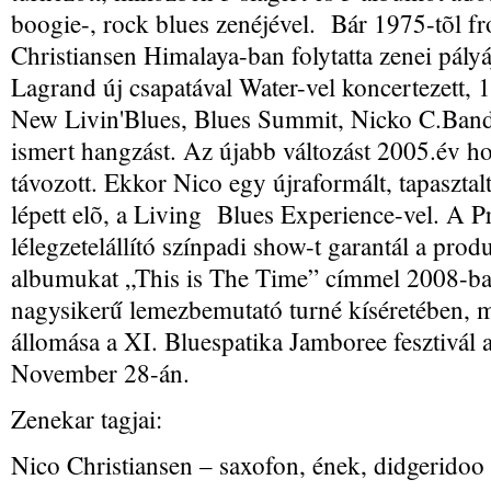
boogie-, rock blues zenéjével. Bár 1975-tõl f
Christiansen Himalaya-ban folytatta zenei pály
Lagrand új csapatával Water-vel koncertezett, 
New Livin'Blues, Blues Summit, Nicko C.Band 
ismert hangzást. Az újabb változást 2005.év 
távozott. Ekkor Nico egy újraformált, tapasztal
lépett elõ, a Living Blues Experience-vel. A Pr
lélegzetelállító színpadi show-t garantál a pro
albumukat „This is The Time” címmel 2008-ban
nagysikerű lemezbemutató turné kíséretében, 
állomása a XI. Bluespatika Jamboree fesztivá
November 28-án.
Zenekar tagjai:
Nico Christiansen – saxofon, ének, didgeridoo