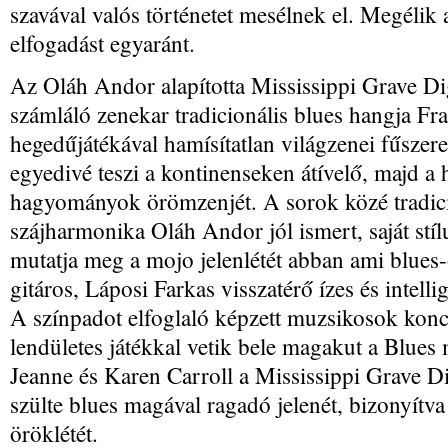
szavával valós történetet mesélnek el. Megélik a
elfogadást egyaránt.
Az Oláh Andor alapította Mississippi Grave Dig
számláló zenekar tradicionális blues hangja F
hegedűjátékával hamísítatlan világzenei fűsze
egyedivé teszi a kontinenseken átívelő, majd a
hagyományok örömzenjét. A sorok közé tradici
szájharmonika Oláh Andor jól ismert, saját stíl
mutatja meg a mojo jelenlétét abban ami blues
gitáros, Láposi Farkas visszatérő ízes és intelli
A színpadot elfoglaló képzett muzsikosok koncer
lendületes játékkal vetik bele magakut a Blues
Jeanne és Karen Carroll a Mississippi Grave Digg
szülte blues magával ragadó jelenét, bizonyítva
öröklétét.