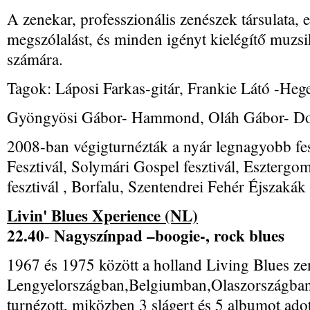
A zenekar, professzionális zenészek társulata, 
megszólalást, és minden igényt kielégítő muzsik
számára.
Tagok: Láposi Farkas-gitár, Frankie Látó -Heg
Gyöngyösi Gábor- Hammond, Oláh Gábor- Do
2008-ban végigturnézták a nyár legnagyobb fes
Fesztivál, Solymári Gospel fesztivál, Esztergom
fesztivál , Borfalu, Szentendrei Fehér Éjszakák 
Livin' Blues Xperience (NL)
22.40
Nagyszínpad –boogie-, rock blues
-
1967 és 1975 között a holland Living Blues z
Lengyelországban,Belgiumban,Olaszországban
turnézott, miközben 3 slágert és 5 albumot ado