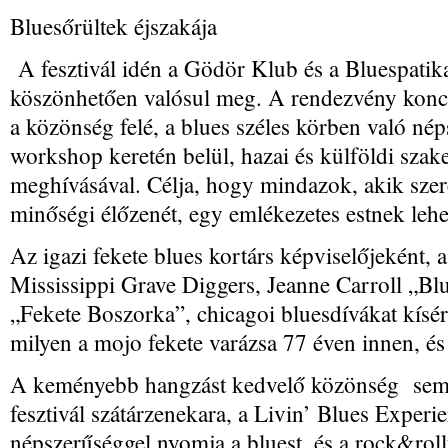
Bluesőrültek éjszakája
A fesztivál idén a Gödör Klub és a Bluespatik
köszönhetően valósul meg. A rendezvény konce
a közönség felé, a blues széles körben való né
workshop keretén belül, hazai és külföldi sza
meghívásával. Célja, hogy mindazok, akik szeret
minőségi élőzenét, egy emlékezetes estnek lehe
Az igazi fekete blues kortárs képviselőjeként, 
Mississippi Grave Diggers, Jeanne Carroll „Bl
„Fekete Boszorka”, chicagoi bluesdívákat kísé
milyen a mojo fekete varázsa 77 éven innen, és 
A keményebb hangzást kedvelő közönség sem 
fesztivál szátárzenekara, a Livin’ Blues Experie
népszerűséggel nyomja a bluest, és a rock&roll