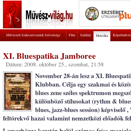
Művészeti Szakszervezetek Szövetsége
Film
Színház
Képzőművés
Muzsika
XI. Bluespatika Jamboree
Dátum: 2008. október 25., szombat, 21:58
November 28-án lesz a XI. Bluespa
Klubban. Célja egy szakmai és közö
blues zene széles spektrumon megsz
különböző stílusokat (rythm & blues
blues, jazz-blues session) képviselő ,
feltörekvő hazai valamint nemzetközi előadók fell
Lemezbörze keretén belül számos friss megjele