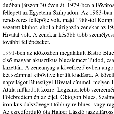
duóban játszott 30 éven át. 1979-ben a Főváro
fellépett az Egyetemi Színpadon. Az 1983-ban
rendszeres fellépője volt, majd 1988-tól Komp
vezetett klubot, ahol a házigazda zenekar az 1
Hivatal volt. A zenekar később több személycs
további fellépéseket.
1991-ben az időközben megalakult Bistro Blue
első magyar akusztikus blueslemezt Tudod, cs
kazettán. A zeneanyag a következő évben ang
két számmal kibővítve került kiadásra. A köve
napvilágot Bluesügyi Hivatal címmel, melyen 
Attila működött közre. Legismertebb szerzemén
Fölébredtem én az éjjel, Oktogon blues, Szalm
ironikus dalszövegeit többnyire blues- vagy ragt
Az ezredforduló óta Halper László jazzgitárossa