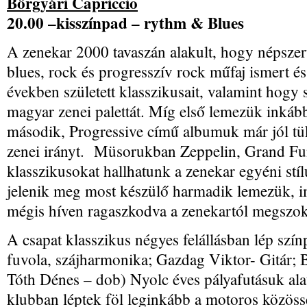
Bőrgyári Capriccio
20.00 –kisszínpad – rythm & Blues
A zenekar 2000 tavaszán alakult, hogy népszer
blues, rock és progresszív rock műfaj ismert és
években született klasszikusait, valamint hogy 
magyar zenei palettát. Míg első lemezük inkább 
második, Progressive című albumuk már jól tükr
zenei irányt. Müsorukban Zeppelin, Grand Fun
klasszikusokat hallhatunk a zenekar egyéni stíl
jelenik meg most készülő harmadik lemezük, i
mégis híven ragaszkodva a zenekartól megszok
A csapat klasszikus négyes felállásban lép sz
fuvola, szájharmonika; Gazdag Viktor- Gitár; B
Tóth Dénes – dob) Nyolc éves pályafutásuk alat
klubban léptek föl leginkább a motoros közös