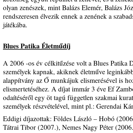
olyan zenészek, mint Balázs Elemér, Balázs Józs
rendszeresen élvezik ennek a zenének a szabads
játékába.
Blues Patika Életműdíj
A 2006 -os év célkitűzése volt a Blues Patika D
személyek kapnak, akiknek életműve leginkább 
alappítvány az Ő munkájuk elismerésével is ho
elismertetéséhez. A díjat immár 3 éve Ef Zambo 
odaítéséről egy öt tagú független szakmai kura
személyek részvételével, mint pl.: Gerendai K
Eddigi díjazottak: Földes László – Hobó (2006
Tátrai Tibor (2007.), Nemes Nagy Péter (2006.