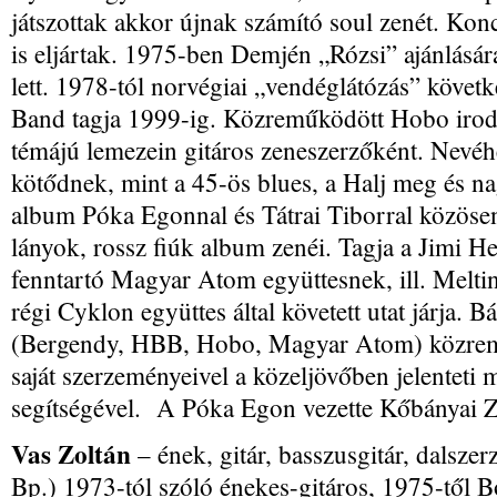
játszottak akkor újnak számító soul zenét. Konc
is eljártak. 1975-ben Demjén „Rózsi” ajánlásár
lett. 1978-tól norvégiai „vendéglátózás” követ
Band tagja 1999-ig. Közreműködött Hobo iroda
témájú lemezein gitáros zeneszerzőként. Nevé
kötődnek, mint a 45-ös blues, a Halj meg és nag
album Póka Egonnal és Tátrai Tiborral közösen,
lányok, rossz fiúk album zenéi. Tagja a Jimi H
fenntartó Magyar Atom együttesnek, ill. Melti
régi Cyklon együttes által követett utat járja. 
(Bergendy, HBB, Hobo, Magyar Atom) közremű
saját szerzeményeivel a közeljövőben jelente
segítségével. A Póka Egon vezette Kőbányai Ze
Vas Zoltán
– ének, gitár, basszusgitár, dalsze
Bp.) 1973-tól szóló énekes-gitáros, 1975-től Bo