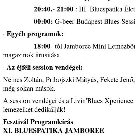
20:40.- 21:00
: III. Bluespatika Él
00:00:
G-beer Budapest Blues Sess
Egyéb programok:
·
18:00
-tól Jamboree Mini Lemezbör
magazinok árusitása
Az éjféli session vendégei:
·
Nemes Zoltán, Pribojszki Mátyás, Fekete Jenő
még sokan mások.
A session vendégei és a Livin'Blues Xperience 
lemezeiket dedikálják!
Fesztivál Programleírás
XI. BLUESPATIKA JAMBOREE