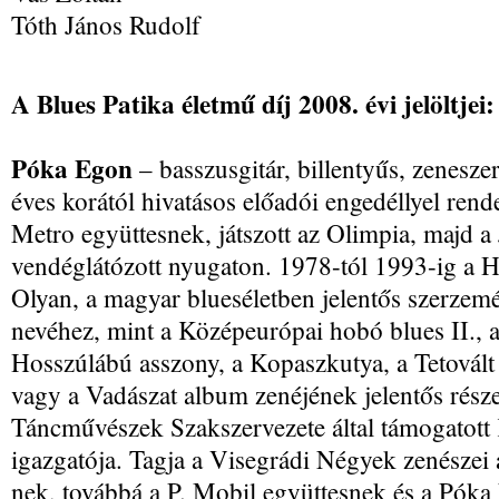
Tóth János Rudolf
A Blues Patika életmű díj 2008. évi jelöltjei:
Póka Egon
– basszusgitár, billentyűs, zenesz
éves korától hivatásos előadói engedéllyel rende
Metro együttesnek, játszott az Olimpia, majd a
vendéglátózott nyugaton. 1978-tól 1993-ig a H
Olyan, a magyar blueséletben jelentős szerze
nevéhez, mint a Középeurópai hobó blues II., 
Hosszúlábú asszony, a Kopaszkutya, a Tetovált 
vagy a Vadászat album zenéjének jelentős rész
Táncművészek Szakszervezete által támogatott
igazgatója. Tagja a Visegrádi Négyek zenészei
nek, továbbá a P. Mobil együttesnek és a Póka