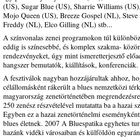
(US), Sugar Blue (US), Sharrie Williams (US
Mojo Queen (US), Breeze Gospel (NL), Steve
Freddy (NL), Elco Gilling (NL) stb...
A színvonalas zenei programokon túl különböz
eddig is színesebbé, és komplex szakma- közöns
rendezvényeket, úgy mint ismeretterjesztő elő
hangszer bemutatók, kiállítások, konferenciák.
A fesztiválok nagyban hozzájárultak ahhoz, h
célállomásként rákerült a blues nemzetközi tér
magyarország zenetörténetében megrendezésre 
250 zenész részvételével mutatatta ba a hazai
Egyben ez a hazai zenetörténelmi eseménykén
blues életnek. 2007 A Bluespatika egyhetes tur
hazánk vidéki városaiban és külföldön egyarán