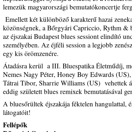
lemezük magyarországi bemutatókoncertje ferg
Emellett két különböző karakterű hazai zenek
közönségnek, a Bőrgyári Capriccio, Rythm & blu
az éjszakai Budapest blues sessiont elindító 
személyében. Az éjféli session a legjobb zenész
egy kis örömzenére.
Átadásra kerül a III. Bluespatika Életműdíj, 
Nemes Nagy Péter, Honey Boy Edwards (US), 
Tátrai Tibor, Sharrie Williams (US) vehettek 
eddig született blues remixek bemutatásával gerj
A bluesőrültek éjszakája féktelen hangulattal, é
látogatóit!
Fellépők