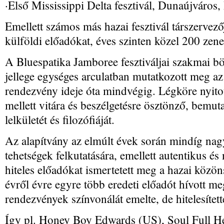
·Első Mississippi Delta fesztivál, Dunaújváros,
Emellett számos más hazai fesztivál társzervezőj
külföldi előadókat, éves szinten közel 200 zene
A Bluespatika Jamboree fesztiváljai szakmai b
jellege egységes arculatban mutatkozott meg az
rendezvény ideje óta mindvégig. Légköre nyitot
mellett vitára és beszélgetésre ösztönző, bemuta
lelkületét és filozófiáját.
Az alapítvány az elmúlt évek során mindíg nagy 
tehetségek felkutatására, emellett autentikus és
hiteles előadókat ismertetett meg a hazai közön
évről évre egyre több eredeti előadót hívott m
rendezvények színvonálát emelte, de hitelesítette
Így pl. Honey Boy Edwards (US), Soul Full He