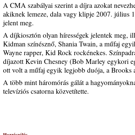
A CMA szabályai szerint a díjra azokat nevezhet
akiknek lemeze, dala vagy klipje 2007. július 1
jelent meg.
A díjkiosztón olyan hírességek jelentek meg, ill
Kidman színésznő, Shania Twain, a műfaj egyik
Wayne rapper, Kid Rock rockénekes. Színpadra 
díjazott Kevin Chesney (Bob Marley egykori egy
ott volt a műfaj egyik legjobb duója, a Brooks
A több mint háromórás gálát a hagyományokn
televíziós csatorna közvetítette.
Hozzászólás