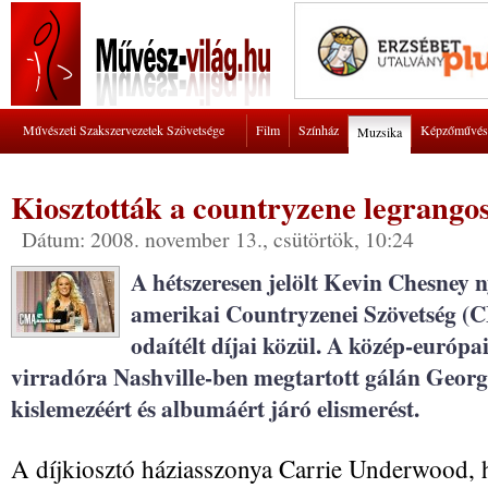
Művészeti Szakszervezetek Szövetsége
Film
Színház
Képzőművés
Muzsika
Kiosztották a countryzene legrangos
Dátum: 2008. november 13., csütörtök, 10:24
A hétszeresen jelölt Kevin Chesney n
amerikai Countryzenei Szövetség (
odaítélt díjai közül. A közép-európai
virradóra Nashville-ben megtartott gálán George
kislemezéért és albumáért járó elismerést.
A díjkiosztó háziasszonya Carrie Underwood, h