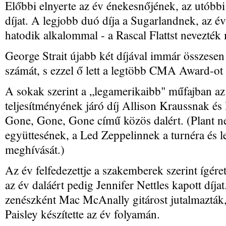
Előbbi elnyerte az év énekesnőjének, az utóbbi
díjat. A legjobb duó díja a Sugarlandnek, az é
hatodik alkalommal - a Rascal Flattst nevezték
George Strait újabb két díjával immár összesen 
számát, s ezzel ő lett a legtöbb CMA Award-ot
A sokak szerint a „legamerikaibb" műfajban az
teljesítményének járó díj Allison Kraussnak és 
Gone, Gone, Gone című közös dalért. (Plant ne
együttesének, a Led Zeppelinnek a turnéra és l
meghívását.)
Az év felfedezettje a szakemberek szerint ígére
az év daláért pedig Jennifer Nettles kapott díj
zenészként Mac McAnally gitárost jutalmazták,
Paisley készítette az év folyamán.