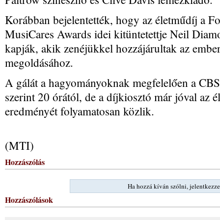
Korábban bejelentették, hogy az életműdíj a Fo
MusiCares Awards idei kitüntetettje Neil Diamo
kapják, akik zenéjükkel hozzájárultak az embe
megoldásához.
A gálát a hagyományoknak megfelelően a CBS te
szerint 20 órától, de a díjkiosztó már jóval az 
eredményét folyamatosan közlik.
(MTI)
Hozzászólás
Ha hozzá kíván szólni, jelentkezze
Hozzászólások