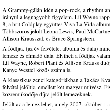
A Grammy-gálán idén a pop-rock, a rhythm and
irányul a legnagyobb figyelem. Lil Wayne rapp
8, a brit Coldplay együttes Viva La Vida albu
Többszörös jelölt Leona Lewis, Paul McCartne
Allison Krausszal, és Bruce Springsteen.
A fődíjak (az év felvétele, albuma és dala) mi
lemeze és címadó dala. Elviheti a fődíjak vala
Lil Wayne, Robert Plant és Allison Krauss duój
Kanye Westtel közös száma is.
A klasszikus zenei kategóriákban a Takács Kva
felvétel jelöltje, emellett két magyar művész, 
közreműködője díjra jelölt lemezeknek.
Jelölt az a lemez lehet, amely 2007. október 1