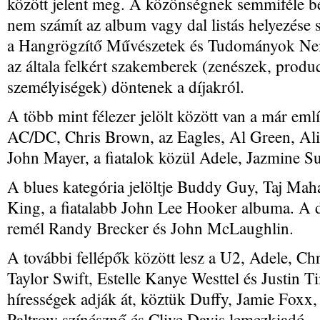
között jelent meg. A közönségnek semmiféle be
nem számít az album vagy dal listás helyezés
a Hangrögzítő Művészetek és Tudományok N
az általa felkért szakemberek (zenészek, produ
személyiségek) döntenek a díjakról.
A több mint félezer jelölt között van a már emlí
AC/DC, Chris Brown, az Eagles, Al Green, Ali
John Mayer, a fiatalok közül Adele, Jazmine Su
A blues kategória jelöltje Buddy Guy, Taj Maha
King, a fiatalabb John Lee Hooker albuma. A dz
remél Randy Brecker és John McLaughlin.
A további fellépők között lesz a U2, Adele, C
Taylor Swift, Estelle Kanye Westtel és Justin T
hírességek adják át, köztük Duffy, Jamie Fox
Paltrow színésznő és Clive Davis lemezkiadó.