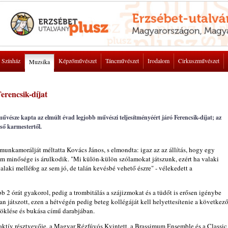
Színház
Képzőművészet
Táncművészet
Irodalom
Cirkuszművészet
Muzsika
rencsik-díjat
sze kapta az elmúlt évad legjobb művészi teljesítményéért járó Ferencsik-díjat; az
lső karmestertől.
munkamorálját méltatta Kovács János, s elmondta: igaz az az állítás, hogy egy
am minősége is árulkodik. "Mi külön-külön szólamokat játszunk, ezért ha valaki
alaki melléfog az sem jó, de talán kevésbé vehető észre" - vélekedett a
 2 órát gyakorol, pedig a trombitálás a szájizmokat és a tüdőt is erősen igénybe
an játszott, ezen a hétvégén pedig beteg kollégáját kell helyettesítenie a következ
öklése és bukása című darabjában.
 aktív résztvevője, a Magyar Rézfúvós Kvintett, a Brassimum Ensemble és a Classic