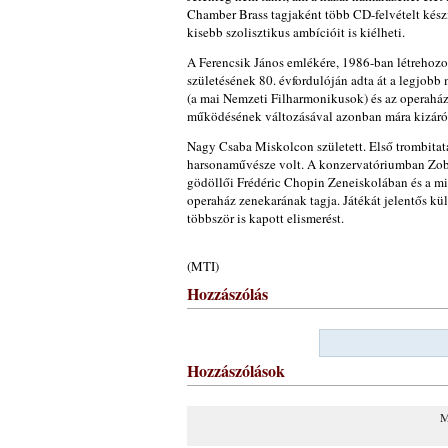
Chamber Brass tagjaként több CD-felvételt kés
kisebb szolisztikus ambícióit is kiélheti.
A Ferencsik János emlékére, 1986-ban létrehozo
születésének 80. évfordulóján adta át a legjobb
(a mai Nemzeti Filharmonikusok) és az operaház
működésének változásával azonban mára kizáróla
Nagy Csaba Miskolcon született. Első trombita
harsonaművésze volt. A konzervatóriumban Zob
gödöllői Frédéric Chopin Zeneiskolában és a mi
operaház zenekarának tagja. Játékát jelentős k
többször is kapott elismerést.
(MTI)
Hozzászólás
Hozzászólások
M