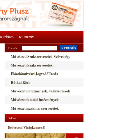
Kitekintő
Kulturmix
Keresés:
KERESÉS
Művészeti Szakszervezetek Szövetsége
Művészeti Szakszervezetek
Előadóművészi Jogvédő Iroda
Rátkai Klub
Művészeti intézmények, vállalkozások
Művészetoktatási intézmények
Művészeti szakmai szervezetek
Galéria
ő
Debreceni Virágkarnevál