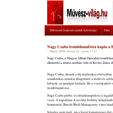
Művészeti Szakszervezetek Szövetsége
Film
Nagy Csaba trombitaművész kapta a Fe
Dátum: 2009. február 18., szerda, 17:15
Nagy Csaba, a Magyar Állami Operaház trombitaművé
elismerést a zenész szerdán vette át Kovács János e
Nagy Csaba, akinek a díj átadásakor elsősorban 
szimfonikus zenekar állapotáról a rézfúvós szól
hibázik, az mindjárt kitűnik. Ha a vonóskarból v
trombitaművész.
Nagy Csaba próba- és előadásnapokon is legalább
veszi. A napokban A sevillai borbély felújításáb
bemutatón, Brecht-Weill Mahagonny város tünd
Jelenleg nem tanít, ám a hazai kamarazenei élet