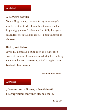
Anekdoták
A kényszer hatalma
Victor Hugo a nagy francia író egyszer sürgős
munka előtt állt. Mivel nem bízott eléggé abban,
hogy végig kitart feladata mellett, félig levágta a
szakállát és félig a haját, az ollót pedig kidobta az
ablakon.
Biztos, ami biztos
Jávor Pál nemcsak a színpadon és a filmekben
szeretett mulatni, hanem a szabad idejében is. Még
fiatal színész volt, amikor egy éjjel az egész havi
fízetését elszórakozta.
további anekdoták...
Aforizmák
„ Istenem, szabadíts meg a barátaimtól!
Ellenségeimmel magam is elbánok majd."
Voltaire