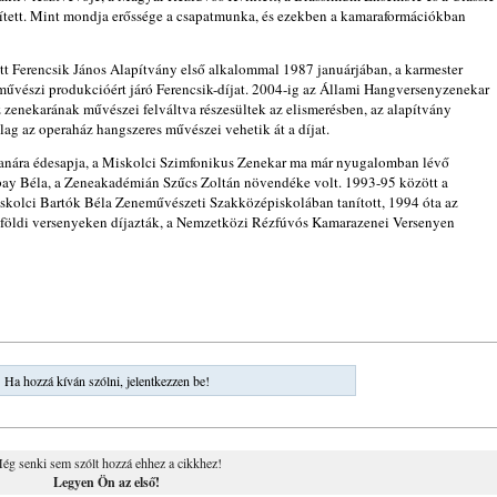
zített. Mint mondja erőssége a csapatmunka, és ezekben a kamaraformációkban
tt Ferencsik János Alapítvány első alkalommal 1987 januárjában, a karmester
 művészi produkcióért járó Ferencsik-díjat. 2004-ig az Állami Hangversenyzenekar
 zenekarának művészei felváltva részesültek az elismerésben, az alapítvány
g az operaház hangszeres művészei vehetik át a díjat.
tanára édesapja, a Miskolci Szimfonikus Zenekar ma már nyugalomban lévő
ay Béla, a Zeneakadémián Szűcs Zoltán növendéke volt. 1993-95 között a
skolci Bartók Béla Zeneművészeti Szakközépiskolában tanított, 1994 óta az
ülföldi versenyeken díjazták, a Nemzetközi Rézfúvós Kamarazenei Versenyen
Ha hozzá kíván szólni, jelentkezzen be!
ég senki sem szólt hozzá ehhez a cikkhez!
Legyen Ön az első!