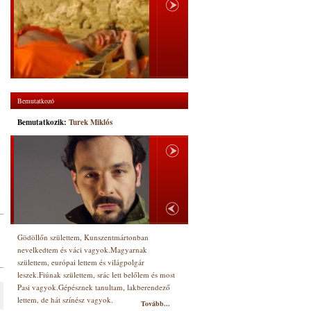
Bemutatkozó
Bemutatkozik:
Turek Miklós
Gödöllőn születtem, Kunszentmártonban
nevelkedtem és váci vagyok.Magyarnak
születtem, európai lettem és világpolgár
leszek.Fiúnak születtem, srác lett belőlem és most
Pasi vagyok.Gépésznek tanultam, lakberendező
lettem, de hát színész vagyok.
Tovább...