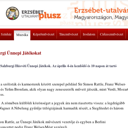
Színház
Képzőművészet
Táncművészet
Irodalom
Cirkuszművészet
Muzsika
urgi Ünnepi Játékokat
i Salzburgi Húsvéti Ünnepi Játékok. Az április 4-én kezdődő és 10 napon át tartó
 szólisták és karmesterek között szerepel például Sir Simon Rattle, Franz Welser-
és Yefim Bronfam, akik olyan nagy zeneszerzők műveit játszák, mint Verdi, Mozart
ss.
 A zömében külföldi közönséget a jegyek ára nem riasztotta vissza: a legdrágább
Wagner A Nibelung gyűrűje trilógiájának harmadik részét, a Siegfriedet és három
mon Rattle, az Ünnepi Játékok művészeti vezetője és egyben a Berlini
oncertet pedig Franz Welser-Möst vezényli.