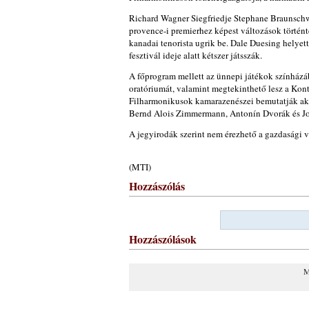
Richard Wagner Siegfriedje Stephane Braunschwe
provence-i premierhez képest változások történ
kanadai tenorista ugrik be. Dale Duesing helyet
fesztivál ideje alatt kétszer játsszák.
A főprogram mellett az ünnepi játékok színházá
oratóriumát, valamint megtekinthető lesz a Kont
Filharmonikusok kamarazenészei bemutatják akt
Bernd Alois Zimmermann, Antonín Dvorák és Jo
A jegyirodák szerint nem érezhető a gazdasági v
(MTI)
Hozzászólás
Hozzászólások
M