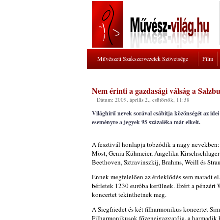
Művészeti Szakszervezetek Szövetsége
Film
Nem érinti a gazdasági válság a Salzb
Dátum: 2009. április 2., csütörtök, 11:38
Világhírű nevek sorával csábítja közönségét az ide
eseményre a jegyek 95 százaléka már elkelt.
A fesztivál honlapja tobzódik a nagy nevekben: a
Möst, Genia Kühmeier, Angelika Kirschschlager 
Beethoven, Sztravinszkij, Brahms, Weill és Strau
Ennek megfelelően az érdeklődés sem maradt el.
bérletek 1230 euróba kerülnek. Ezért a pénzért 
koncertet tekinthetnek meg.
A Siegfriedet és két filharmonikus koncertet Si
Filharmonikusok főzeneigazgatója, a harmadik k