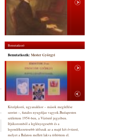
Bemutatkozó
Bemutatkozik:
Mester Györgyi
Középkorú, ugyanakkor – mások megítélése
szerint –, fiatalos nyugdíjas vagyok.Budapesten
születtem 1954-ben, a Vízöntő jegyében.
Ifjúkoromból a leglényegesebb és a
legemlékezetesebb időszak az a majd két évtized,
melyet a Balaton mellett lakva töltöttem el.