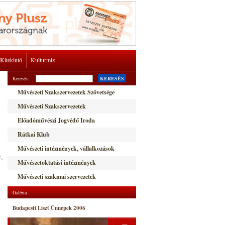
Kitekintő
Kulturmix
Keresés:
KERESÉS
Művészeti Szakszervezetek Szövetsége
Művészeti Szakszervezetek
Előadóművészi Jogvédő Iroda
Rátkai Klub
Művészeti intézmények, vállalkozások
,
Művészetoktatási intézmények
Művészeti szakmai szervezetek
Galéria
Budapesti Liszt Ünnepek 2006