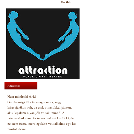
Tovább...
Anekdoták
Nem mindenki strici
Gombaszögi Ella társasági ember, nagy
kártyajátékos volt, de csak olyanokkal játszott,
akik legalább olyan jók voltak, mint ő. A
játszmákból nem ritkán vesztesként került ki, de
ezt nem bánta, mert legalább volt alkalma egy kis
zsörtölődésre.