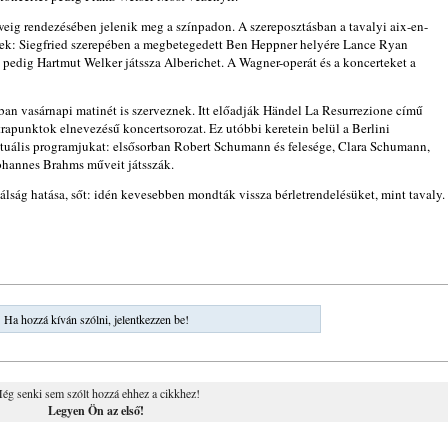
ig rendezésében jelenik meg a színpadon. A szereposztásban a tavalyi aix-en-
tek: Siegfried szerepében a megbetegedett Ben Heppner helyére Lance Ryan
t pedig Hartmut Welker játssza Alberichet. A Wagner-operát és a koncerteket a
ban vasárnapi matinét is szerveznek. Itt előadják Händel La Resurrezione című
rapunktok elnevezésű koncertsorozat. Ez utóbbi keretein belül a Berlini
uális programjukat: elsősorban Robert Schumann és felesége, Clara Schumann,
hannes Brahms műveit játsszák.
álság hatása, sőt: idén kevesebben mondták vissza bérletrendelésüket, mint tavaly.
Ha hozzá kíván szólni, jelentkezzen be!
ég senki sem szólt hozzá ehhez a cikkhez!
Legyen Ön az első!