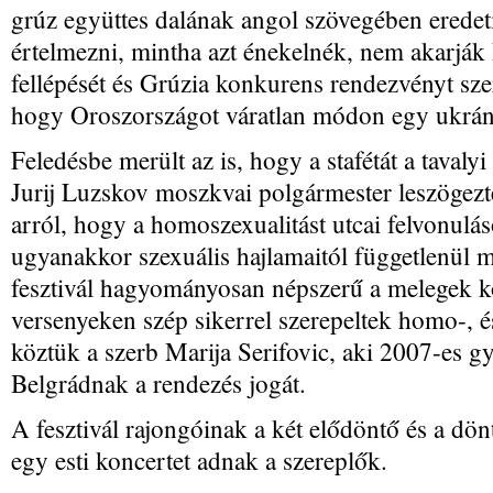
grúz együttes dalának angol szövegében eredeti 
értelmezni, mintha azt énekelnék, nem akarják
fellépését és Grúzia konkurens rendezvényt sz
hogy Oroszországot váratlan módon egy ukrán
Feledésbe merült az is, hogy a stafétát a tavaly
Jurij Luzskov moszkvai polgármester leszögez
arról, hogy a homoszexualitást utcai felvonul
ugyanakkor szexuális hajlamaitól függetlenül m
fesztivál hagyományosan népszerű a melegek kö
versenyeken szép sikerrel szerepeltek homo-, é
köztük a szerb Marija Serifovic, aki 2007-es gy
Belgrádnak a rendezés jogát.
A fesztivál rajongóinak a két elődöntő és a dönt
egy esti koncertet adnak a szereplők.