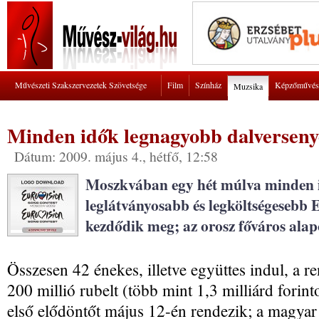
Művészeti Szakszervezetek Szövetsége
Film
Színház
Képzőművés
Muzsika
Minden idők legnagyobb dalverseny
Dátum: 2009. május 4., hétfő, 12:58
Moszkvában egy hét múlva minden 
leglátványosabb és legköltségesebb 
kezdődik meg; az orosz főváros alapos
Összesen 42 énekes, illetve együttes indul, a 
200 millió rubelt (több mint 1,3 milliárd forint
első elődöntőt május 12-én rendezik; a magyar