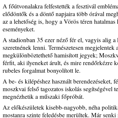
A főútvonalakra felfestették a fesztivál emblém
elődöntők és a döntő napjaira több órával megh
az a lehetőség is, hogy a Vörös téren hatalmas 
eseményeket.
A stadionban 35 ezer néző fér el, vagyis alig a
szeretnének lenni. Természetesen megjelentek a
megkülönböztethető hamisított jegyek; Moszkv
férfit, aki ilyeneket árult, és mire rendőrkézre 
rubeles forgalmat bonyolított le.
A be- és kilépéshez használt berendezéseket, 
moszkvai felső tagozatos iskolás segítségével te
megnézhetik a műszaki főpróbát.
Az előkészületek kisebb-nagyobb, néha politika
mostanra szinte feledésbe merültek. Már senki 