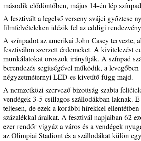
második elődöntőben, május 14-én lép színpad
A fesztivált a legelső verseny svájci győztese 
filmfelvételeken idézik fel az eddigi rendezvény
A színpadot az amerikai John Casey tervezte, 
fesztiválon szerzett érdemeket. A kivitelezést e
munkálatokat oroszok irányítják. A színpad s
berendezés segítségével működik, a levegőben
négyzetméternyi LED-es kivetítő függ majd.
A nemzetközi szervező bizottság szabta feltéte
vendégek 3-5 csillagos szállodákban laknak. E c
teljesen, de ezek a korábbi hírekkel ellentétb
százalékkal áraikat. A fesztivál napjaiban 62 e
ezer rendőr vigyáz a város és a vendégek nyuga
az Olimpiai Stadiont és a szállodákat külön eg