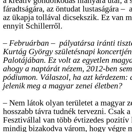
a kreatív gondolkodás hiányára utal, a
fáradtságára, az öntudat lustaságára –
az ükapja tollával dicsekszik. Ez van 
ennyit Schillerről.
– Februárban – pályatársa iránti tiszt
Kurtág György születésnapi koncertjén
Palotájában. Ez volt az egyetlen magya
ahogy a naptárát nézem, 2012-ben sem 
pódiumon. Válaszol, ha azt kérdezem: a
jelenik meg a magyar zenei életben?
– Nem látok olyan területet a magyar z
hosszabb távra tudnék tervezni. Csak 
Fesztivállal van több évtizedes pozití
mindig bizakodva várom, hogy végre 