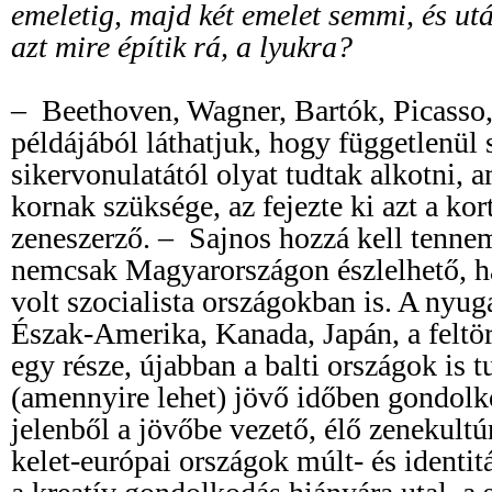
emeletig, majd két emelet semmi, és utá
azt mire építik rá, a lyukra?
– Beethoven, Wagner, Bartók, Picasso,
példájából láthatjuk, hogy függetlenül 
sikervonulatától olyat tudtak alkotni, am
kornak szüksége, az fejezte ki azt a ko
zeneszerző. – Sajnos hozzá kell tennem
nemcsak Magyarországon észlelhető, h
volt szocialista országokban is. A nyug
Észak-Amerika, Kanada, Japán, a feltö
egy része, újabban a balti országok is 
(amennyire lehet) jövő időben gondolk
jelenből a jövőbe vezető, élő zenekultú
kelet-európai országok múlt- és identi