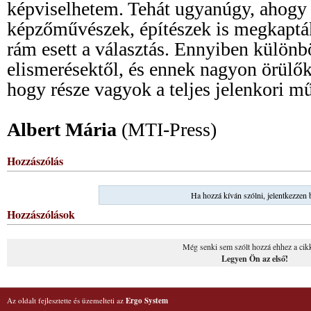
képviselhetem. Tehát ugyanúgy, ahogy 
képzőművészek, építészek is megkapták
rám esett a választás. Ennyiben különb
elismerésektől, és ennek nagyon örülő
hogy része vagyok a teljes jelenkori m
Albert Mária
(MTI-Press)
Hozzászólás
Ha hozzá kíván szólni, jelentkezzen 
Hozzászólások
Még senki sem szólt hozzá ehhez a cik
Legyen Ön az első!
Az oldalt fejlesztette és üzemelteti az
Ergo System