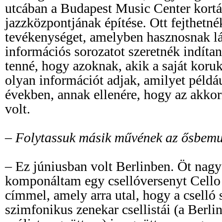
utcában a Budapest Music Center kortár
jazzközpontjának építése. Ott fejthetné
tevékenységet, amelyben hasznosnak 
információs sorozatot szeretnék indítan
tenné, hogy azoknak, akik a saját koruk
olyan információt adjak, amilyet példá
években, annak ellenére, hogy az akkori
volt.
– Folytassuk másik művének az ősbemu
– Ez júniusban volt Berlinben. Öt nag
komponáltam egy csellóversenyt Cello
címmel, amely arra utal, hogy a cselló 
szimfonikus zenekar csellistái (a Berli