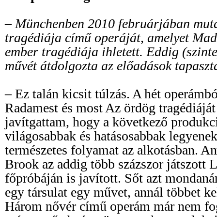
– Münchenben 2010 februárjában muta
tragédiája című operáját, amelyet Ma
ember tragédiája ihletett. Eddig (szint
művét átdolgozta az előadások tapaszta
– Ez talán kicsit túlzás. A hét operámb
Radamest és most Az ördög tragédiáját
javítgattam, hogy a következő produkc
világosabbak és hatásosabbak legyenek.
természetes folyamat az alkotásban. Amí
Brook az addig több százszor játszott L
főpróbáján is javított. Sőt azt mondaná
egy társulat egy művet, annál többet ke
Három nővér című operám már nem fog 