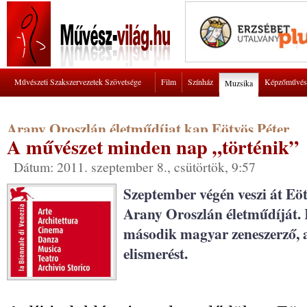
Művészeti Szakszervezetek Szövetsége
Film
Színház
Képzőművés
Muzsika
Arany Oroszlán életműdíjat kap Eötvös Péter
A művészet minden nap „történik”
Dátum: 2011. szeptember 8., csütörtök, 9:57
Szeptember végén veszi át Eöt
Arany Oroszlán életműdíját.
második magyar zeneszerző, ak
elismerést.