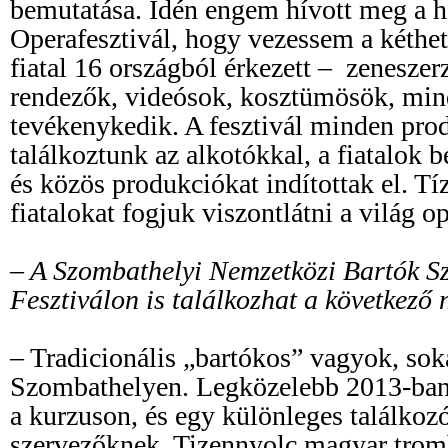
bemutatása. Idén engem hívott meg a h
Operafesztivál, hogy vezessem a kéthe
fiatal 16 országból érkezett – zenesze
rendezők, videósok, kosztümösök, mind
tevékenykedik. A fesztivál minden prod
találkoztunk az alkotókkal, a fiatalok b
és közös produkciókat indítottak el. Tí
fiatalokat fogjuk viszontlátni a világ o
– A Szombathelyi Nemzetközi Bartók S
Fesztiválon is találkozhat a következő
– Tradicionális „bartókos” vagyok, sok
Szombathelyen. Legközelebb 2013-ban 
a kurzuson, és egy különleges találkozó
szervezőknek. Tizennyolc magyar trom