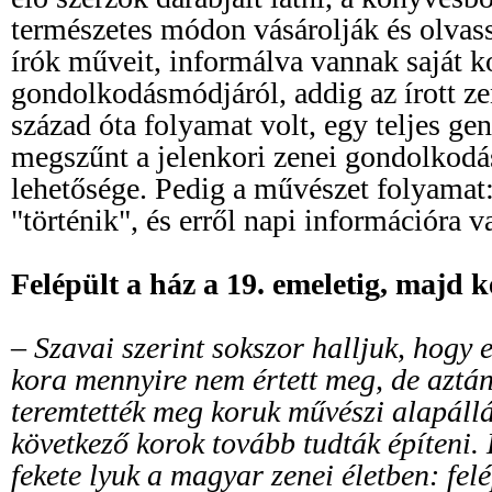
természetes módon vásárolják és olvas
írók műveit, informálva vannak saját 
gondolkodásmódjáról, addig az írott ze
század óta folyamat volt, egy teljes ge
megszűnt a jelenkori zenei gondolkod
lehetősége. Pedig a művészet folyamat
"történik", és erről napi információra 
Felépült a ház a 19. emeletig, majd 
– Szavai szerint sokszor halljuk, hogy 
kora mennyire nem értett meg, de aztán
teremtették meg koruk művészi alapállás
következő korok tovább tudták építeni. 
fekete lyuk a magyar zenei életben: felé