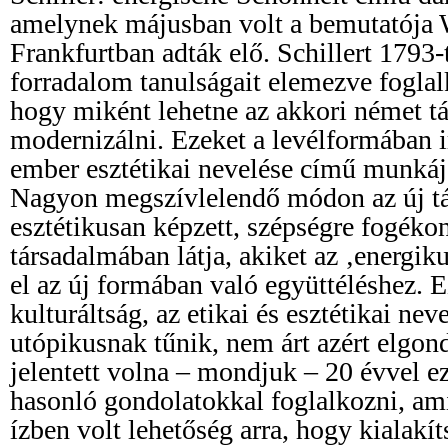
amelynek májusban volt a bemutatója
Frankfurtban adták elő. Schillert 1793-t
forradalom tanulságait elemezve foglalk
hogy miként lehetne az akkori német t
modernizálni. Ezeket a levélformában i
ember esztétikai nevelése című munkájá
Nagyon megszívlelendő módon az új tá
esztétikusan képzett, szépségre fogék
társadalmában látja, akiket az ‚energik
el az új formában való együttéléshez. E
kulturáltság, az etikai és esztétikai nev
utópikusnak tűnik, nem árt azért elgond
jelentett volna – mondjuk – 20 évvel e
hasonló gondolatokkal foglalkozni, am
ízben volt lehetőség arra, hogy kialakít