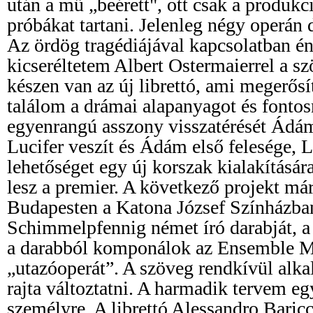
után a mű „beérett", ott csak a produkci
próbákat tartani. Jelenleg négy operán
Az ördög tragédiájával kapcsolatban é
kicseréltetem Albert Ostermaierrel a s
készen van az új librettó, ami megerősít
találom a drámai alapanyagot és fontos
egyenrangú asszony visszatérését Ádám
Lucifer veszít és Ádám első felesége, L
lehetőséget egy új korszak kialakításá
lesz a premier. A következő projekt már
Budapesten a Katona József Színházba
Schimmelpfennig német író darabját, 
a darabból komponálok az Ensemble M
„utazóoperát”. A szöveg rendkívül alka
rajta változtatni. A harmadik tervem eg
személyre. A librettó Alessandro Baric