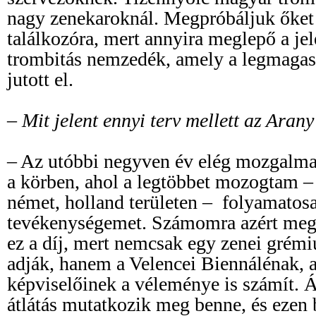
nagy zenekaroknál. Megpróbáljuk őket
találkozóra, mert annyira meglepő a jel
trombitás nemzedék, amely a legmagas
jutott el.
– Mit jelent ennyi terv mellett az Aran
– Az utóbbi negyven év elég mozgalm
a körben, ahol a legtöbbet mozogtam – 
német, holland területen – folyamatos
tevékenységemet. Számomra azért megk
ez a díj, mert nemcsak egy zenei grém
adják, hanem a Velencei Biennálénak, 
képviselőinek a véleménye is számít. Á
átlátás mutatkozik meg benne, és ezen b