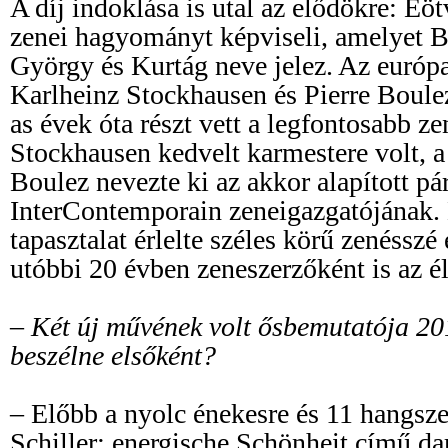
A díj indoklása is utal az elődökre: Eö
zenei hagyományt képviseli, amelyet B
György és Kurtág neve jelez. Az európa
Karlheinz Stockhausen és Pierre Boule
as évek óta részt vett a legfontosabb z
Stockhausen kedvelt karmestere volt, a
Boulez nevezte ki az akkor alapított p
InterContemporain zeneigazgatójának. 
tapasztalat érlelte széles körű zenésszé 
utóbbi 20 évben zeneszerzőként is az él
– Két új művének volt ősbemutatója 20
beszélne elsőként?
– Előbb a nyolc énekesre és 11 hangsze
Schiller: energische Schönheit című d