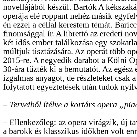
novellájából készül. Bartók A kékszaká
operája elé roppant nehéz másik egyfel
én ezzel a céllal kerestem témát. Bari
finomsággal ír. A librettó az eredeti no
két idős ember találkozása egy szokatl
múltjuk tisztázására. Az operát több o
2015-re. A negyedik darabot a Kölni Ope
30-ára tűzték ki a bemutatót. Az egész
izgalmas anyagot, de részleteket csak 
folytatott egyeztetések után tudok nyil
– Terveiből ítélve a kortárs opera „pi
– Ellenkezőleg: az opera virágzik, új ta
a barokk és klasszikus időkben volt enn