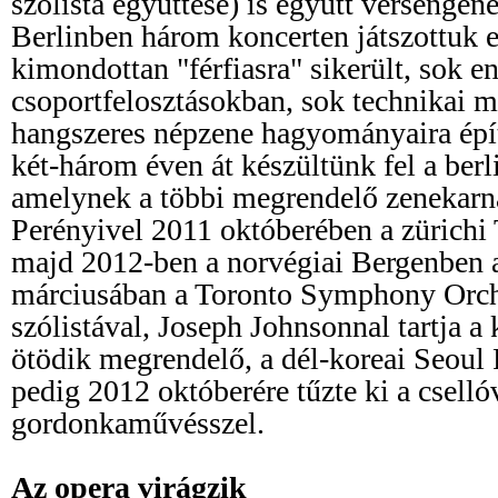
szólista együttese) is együtt versengen
Berlinben három koncerten játszottuk 
kimondottan "férfiasra" sikerült, sok e
csoportfelosztásokban, sok technikai 
hangszeres népzene hagyományaira épí
két-három éven át készültünk fel a berl
amelynek a többi megrendelő zenekarnál
Perényivel 2011 októberében a zürichi 
majd 2012-ben a norvégiai Bergenben 
márciusában a Toronto Symphony Orch
szólistával, Joseph Johnsonnal tartja a
ötödik megrendelő, a dél-koreai Seoul
pedig 2012 októberére tűzte ki a csell
gordonkaművésszel.
Az opera virágzik