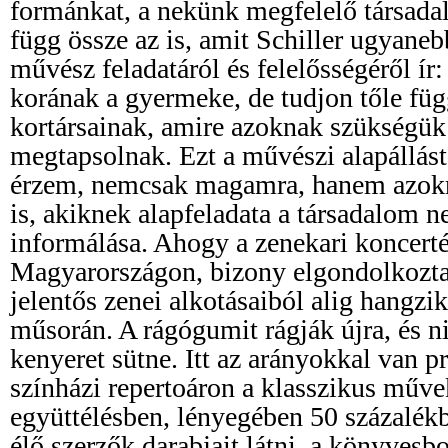
formánkat, a nekünk megfelelő társadal
függ össze az is, amit Schiller ugyaneb
művész feladatáról és felelősségéről ír
korának a gyermeke, de tudjon tőle függ
kortársainak, amire azoknak szükségük 
megtapsolnak. Ezt a művészi alapállás
érzem, nemcsak magamra, hanem azokr
is, akiknek alapfeladata a társadalom n
informálása. Ahogy a zenekari koncerté
Magyarországon, bizony elgondolkozta
jelentős zenei alkotásaiból alig hangzi
műsorán. A rágógumit rágják újra, és ni
kenyeret sütne. Itt az arányokkal van p
színházi repertoáron a klasszikus műve
együttélésben, lényegében 50 százalékb
élő szerzők darabjait látni, a könyvesb