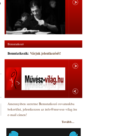
a
Bemutatkozó
Bemutatkozik:
Várjuk jelentkezését!
Amennyiben szeretne Bemutatkozó rovatunkba
bekerülni, jelentkezzen az info@muvesz-vilag.hu
e-mail címen!
Tovább...