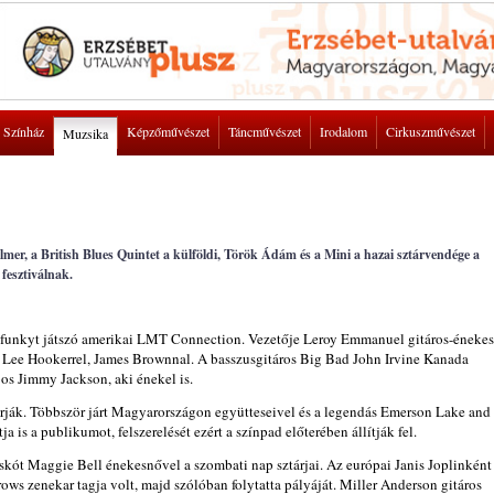
Színház
Képzőművészet
Táncművészet
Irodalom
Cirkuszművészet
Muzsika
er, a British Blues Quintet a külföldi, Török Ádám és a Mini a hazai sztárvendége a
 fesztiválnak.
 funkyt játszó amerikai LMT Connection. Vezetője Leroy Emmanuel gitáros-énekes
hn Lee Hookerrel, James Brownnal. A basszusgitáros Big Bad John Irvine Kanada
s Jimmy Jackson, aki énekel is.
rják. Többször járt Magyarországon együtteseivel és a legendás Emerson Lake and
a is a publikumot, felszerelését ezért a színpad előterében állítják fel.
 skót Maggie Bell énekesnővel a szombati nap sztárjai. Az európai Janis Joplinként
ws zenekar tagja volt, majd szólóban folytatta pályáját. Miller Anderson gitáros