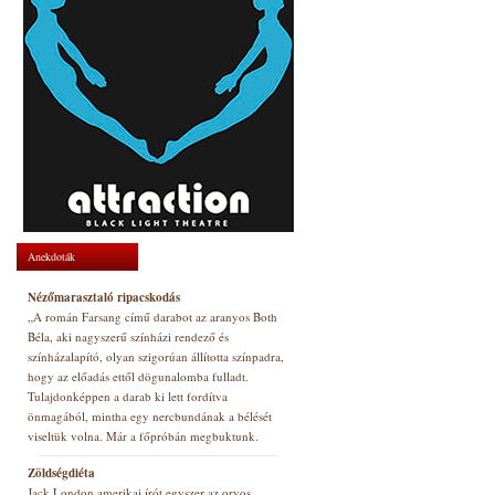
Anekdoták
Nézőmarasztaló ripacskodás
„A román Farsang című darabot az aranyos Both
Béla, aki nagyszerű színházi rendező és
színházalapító, olyan szigorúan állította színpadra,
hogy az előadás ettől dögunalomba fulladt.
Tulajdonképpen a darab ki lett fordítva
önmagából, mintha egy nercbundának a bélését
viseltük volna. Már a főpróbán megbuktunk.
Zöldségdiéta
Jack London amerikai írót egyszer az orvos