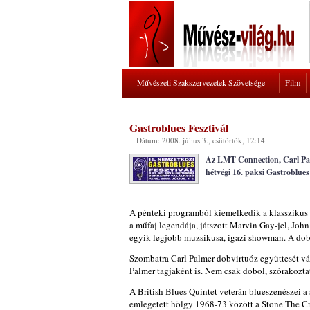
Művészeti Szakszervezetek Szövetsége
Film
Gastroblues Fesztivál
Dátum: 2008. július 3., csütörtök, 12:14
Az LMT Connection, Carl Palm
hétvégi 16. paksi Gastroblues
A pénteki programból kiemelkedik a klasszikus
a műfaj legendája, játszott Marvin Gay-jel, Jo
egyik legjobb muzsikusa, igazi showman. A dobo
Szombatra Carl Palmer dobvirtuóz együttesét vá
Palmer tagjaként is. Nem csak dobol, szórakoztatj
A British Blues Quintet veterán blueszenészei a
emlegetett hölgy 1968-73 között a Stone The Cro