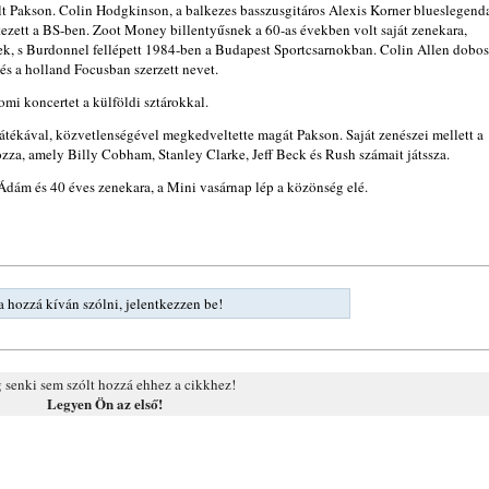
t Pakson. Colin Hodgkinson, a balkezes basszusgitáros Alexis Korner blueslegend
tezett a BS-ben. Zoot Money billentyűsnek a 60-as években volt saját zenekara,
k, s Burdonnel fellépett 1984-ben a Budapest Sportcsarnokban. Colin Allen dobos
s a holland Focusban szerzett nevet.
i koncertet a külföldi sztárokkal.
 játékával, közvetlenségével megkedveltette magát Pakson. Saját zenészei mellett a
zza, amely Billy Cobham, Stanley Clarke, Jeff Beck és Rush számait játssza.
Ádám és 40 éves zenekara, a Mini vasárnap lép a közönség elé.
 hozzá kíván szólni, jelentkezzen be!
senki sem szólt hozzá ehhez a cikkhez!
Legyen Ön az első!