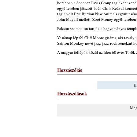
korábban a Spencer Davis Group tagjaként zenél
együttesében játszott. Idén Chris Reával koncer
tagja volt Eric Burdon New Animals együtteséne
John Mayall mellett, Zoot Money együttesében é
Pakson szombaton tartják a hagyományos templom
Vasárnap lép fel Cliff Moore gitáros, aki tavaly
Saffron Monkey nevű jazz-jazz-rock zenekart ho
A magyar fellépők közül az idén 60 éves Török 
Hozzászólás
Ha
Hozzászólások
Még 