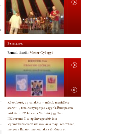
.
z
Bemutatkozó
Bemutatkozik:
Mester Györgyi
Középkorú, ugyanakkor – mások megítélése
szerint –, fiatalos nyugdíjas vagyok.Budapesten
születtem 1954-ben, a Vízöntő jegyében.
Ifjúkoromból a leglényegesebb és a
legemlékezetesebb időszak az a majd két évtized,
melyet a Balaton mellett lakva töltöttem el.