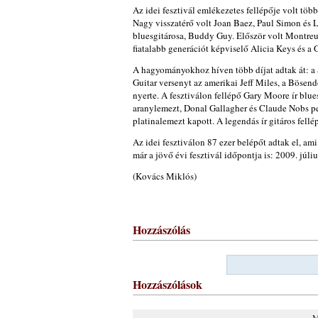
Az idei fesztivál emlékezetes fellépője volt tö
Nagy visszatérő volt Joan Baez, Paul Simon és
bluesgitárosa, Buddy Guy. Először volt Montreu
fiatalabb generációt képviselő Alicia Keys és a 
A hagyományokhoz híven több díjat adtak át: a
Guitar versenyt az amerikai Jeff Miles, a Bösen
nyerte. A fesztiválon fellépő Gary Moore ír blue
aranylemezt, Donal Gallagher és Claude Nobs p
platinalemezt kapott. A legendás ír gitáros fell
Az idei fesztiválon 87 ezer belépőt adtak el, ami
már a jövő évi fesztivál időpontja is: 2009. júliu
(Kovács Miklós)
Hozzászólás
Hozzászólások
M