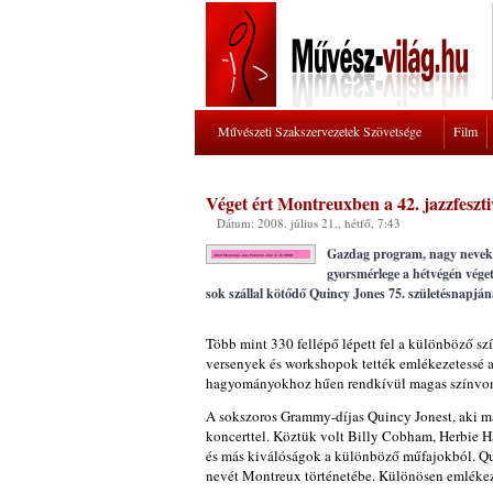
Művészeti Szakszervezetek Szövetsége
Film
Véget ért Montreuxben a 42. jazzfeszti
Dátum: 2008. július 21., hétfő, 7:43
Gazdag program, nagy nevek, f
gyorsmérlege a hétvégén véget
sok szállal kötődő Quincy Jones 75. születésnapján
Több mint 330 fellépő lépett fel a különböző s
versenyek és workshopok tették emlékezetessé a
hagyományokhoz hűen rendkívül magas színvon
A sokszoros Grammy-díjas Quincy Jonest, aki már
koncerttel. Köztük volt Billy Cobham, Herbie H
és más kiválóságok a különböző műfajokból. Quin
nevét Montreux történetébe. Különösen emlékeze