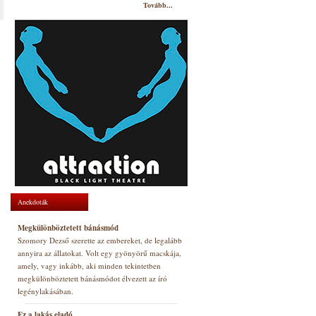
Tovább...
Anekdoták
Megkülönböztetett bánásmód
Szomory Dezső szerette az embereket, de legalább
annyira az állatokat. Volt egy gyönyörű macskája,
amely, vagy inkább, aki minden tekintetben
megkülönböztetett bánásmódot élvezett az író
legénylakásában.
Ez a lakás eladó