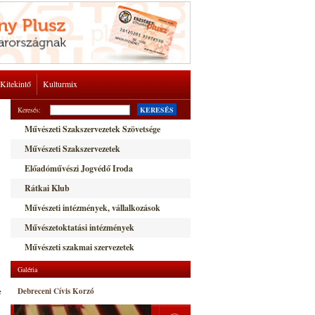
Kitekintő
Kulturmix
Keresés:
KERESÉS
Művészeti Szakszervezetek Szövetsége
Művészeti Szakszervezetek
Előadóművészi Jogvédő Iroda
Rátkai Klub
Művészeti intézmények, vállalkozások
Művészetoktatási intézmények
Művészeti szakmai szervezetek
Galéria
e
Debreceni Cívis Korzó