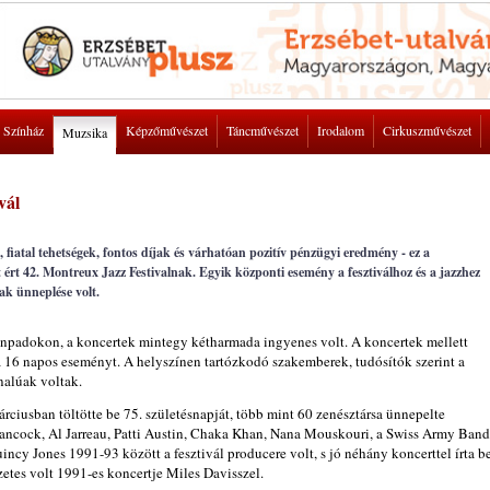
Színház
Képzőművészet
Táncművészet
Irodalom
Cirkuszművészet
Muzsika
vál
iatal tehetségek, fontos díjak és várhatóan pozitív pénzügyi eredmény - ez a
 ért 42. Montreux Jazz Festivalnak. Egyik központi esemény a fesztiválhoz és a jazzhez
ak ünneplése volt.
zínpadokon, a koncertek mintegy kétharmada ingyenes volt. A koncertek mellett
 16 napos eseményt. A helyszínen tartózkodó szakemberek, tudósítók szerint a
alúak voltak.
ciusban töltötte be 75. születésnapját, több mint 60 zenésztársa ünnepelte
ancock, Al Jarreau, Patti Austin, Chaka Khan, Nana Mouskouri, a Swiss Army Band
cy Jones 1991-93 között a fesztivál producere volt, s jó néhány koncerttel írta b
tes volt 1991-es koncertje Miles Davisszel.