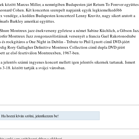
bbek között Marcus Miller, a nemrégiben Budapesten járt Return To Forever együttes
 Leonard Cohen. Két koncerten szerepelt napjaink egyik legkiemelkedőbb
x vendége, a kedden Budapesten koncertező Lenny Kravitz, nagy sikert aratott a
Gnarls Barkley amerikai együttes.
 Shure Montreux jazz énekverseny győztese a német Sabine Küchlich, a Gibson Jaz
dorfer Montreux Jazz zongoraszólistáinak versenyét a francia Gael Rakotonodrabe
s és rockgitáros a One Night in Dublin - Tribute to Phil Lynott című DVD-jéért
edig Rory Gallagher Definitive Montreux Collection című dupla DVD-jéért
épett az első fesztiválon Montreuxben, 1967-ben.
 a jelentős számú ingyenes koncert mellett igen jelentős sikernek tartanak. Ismert
s 3-18. között tartják a svájci városban.
Ha hozzá kíván szólni, jelentkezzen be!
ég senki sem szólt hozzá ehhez a cikkhez!