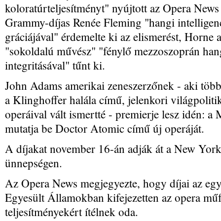
koloratúrteljesítményt" nyújtott az Opera News 
Grammy-díjas Renée Fleming "hangi intelligenc
gráciájával" érdemelte ki az elismerést, Horne 
"sokoldalú művész" "fénylő mezzoszoprán han
integritásával" tűnt ki.
John Adams amerikai zeneszerzőnek - aki több
a Klinghoffer halála című, jelenkori világpolit
operáival vált ismertté - premierje lesz idén: 
mutatja be Doctor Atomic című új operáját.
A díjakat november 16-án adják át a New York
ünnepségen.
Az Opera News megjegyezte, hogy díjai az egy
Egyesült Államokban kifejezetten az opera műf
teljesítményekért ítélnek oda.