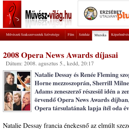
Művészeti Szakszervezetek Szövetsége
Film
Színház
Képzőművés
Muzsika
2008 Opera News Awards díjasai
Dátum: 2008. agusztus 5., kedd, 20:17
Natalie Dessay és Renée Fleming sz
Horne mezzoszoprán, Sherrill Milne
Adams zeneszerző részesül idén a ze
örvendő Opera News Awards díjban,
Opera társulatának lapja ítél oda év
Natalie Dessay francia énekesnő az elmúlt szez