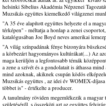
helsinki Sibelius Akadémia Népzenei Tagozatát 
Muzsikás együttes kiemelkedő világzenei munk
"A 35 éve alapított együttes helyezte el a mag
térképen" - méltatja a honlap a zenei csoportot
katalógusában Joe Boyd neves amerikai lemezpr
"A világ színpadának fénye bizonyára büszkesé
a körbezárt hagyományos kultúrákat(...) Az az
maga kerüljön a legfontosabb témák középpont
a zene a szívét és a gondolatait is áthassa mind
mind azoknak, akiknek csupán ködös elképzelé
Muzsikás együttes , az idei év WOMEX-díjasa 
többet is" - értékelte a producer.
A tanulmány röviden megemlékezik a magyar 
születéséről, s összeköti azt az együttes felvir