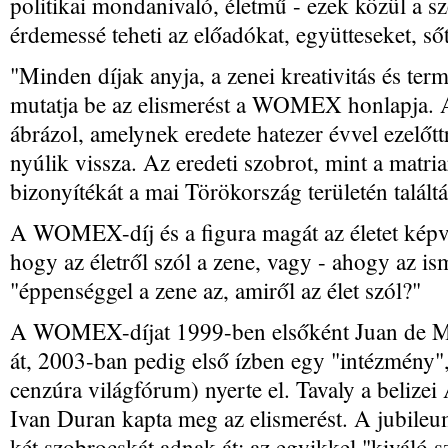
politikai mondanivaló, életmű - ezek közül a 
érdemessé teheti az előadókat, együtteseket, ső
"Minden díjak anyja, a zenei kreativitás és te
mutatja be az elismerést a WOMEX honlapja. A 
ábrázol, amelynek eredete hatezer évvel ezelőttr
nyúlik vissza. Az eredeti szobrot, mint a matri
bizonyítékát a mai Törökország területén találtá
A WOMEX-díj és a figura magát az életet képvi
hogy az életről szól a zene, vagy - ahogy az is
"éppenséggel a zene az, amiről az élet szól?"
A WOMEX-díjat 1999-ben elsőként Juan de Ma
át, 2003-ban pedig első ízben egy "intézmény"
cenzúra világfórum) nyerte el. Tavaly a belize
Ivan Duran kapta meg az elismerést. A jubil
két szobrocskát adnak át: az egyikkel "kiváló s