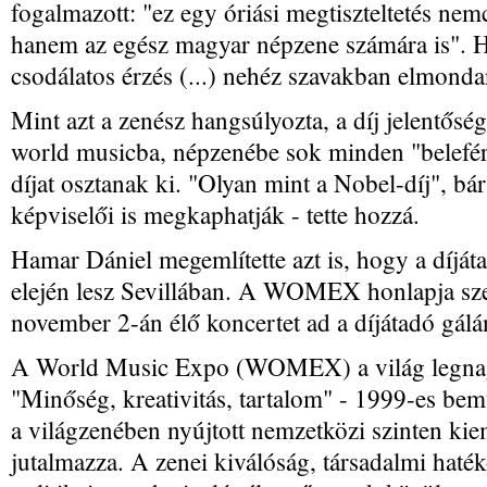
fogalmazott: "ez egy óriási megtiszteltetés ne
hanem az egész magyar népzene számára is". H
csodálatos érzés (...) nehéz szavakban elmonda
Mint azt a zenész hangsúlyozta, a díj jelentősé
world musicba, népzenébe sok minden "belef
díjat osztanak ki. "Olyan mint a Nobel-díj", b
képviselői is megkaphatják - tette hozzá.
Hamar Dániel megemlítette azt is, hogy a díj
elején lesz Sevillában. A WOMEX honlapja sze
november 2-án élő koncertet ad a díjátadó gálá
A World Music Expo (WOMEX) a világ legnagy
"Minőség, kreativitás, tartalom" - 1999-es b
a világzenében nyújtott nemzetközi szinten kie
jutalmazza. A zenei kiválóság, társadalmi haté