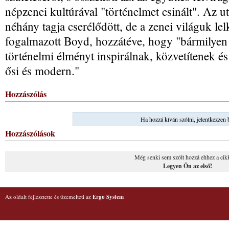
népzenei kultúrával "történelmet csinált". Az 
néhány tagja cserélődött, de a zenei világuk lel
fogalmazott Boyd, hozzátéve, hogy "bármilyen i
történelmi élményt inspirálnak, közvetítenek é
ősi és modern."
Hozzászólás
Ha hozzá kíván szólni, jelentkezzen 
Hozzászólások
Még senki sem szólt hozzá ehhez a cik
Legyen Ön az első!
Az oldalt fejlesztette és üzemelteti az
Ergo System