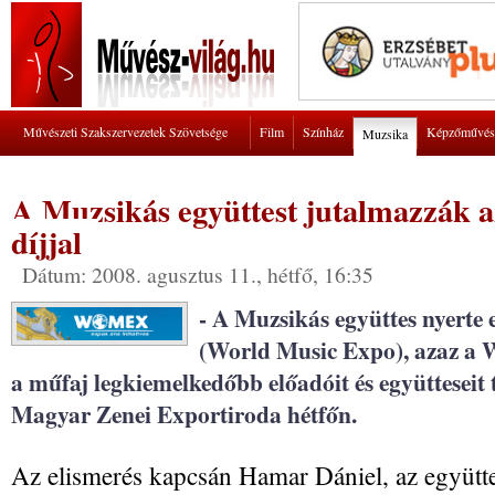
Művészeti Szakszervezetek Szövetsége
Film
Színház
Képzőművés
Muzsika
A Muzsikás együttest jutalmazzák
díjjal
Dátum: 2008. agusztus 11., hétfő, 16:35
- A Muzsikás együttes nyerte 
(World Music Expo), azaz a 
a műfaj legkiemelkedőbb előadóit és együtteseit t
Magyar Zenei Exportiroda hétfőn.
Az elismerés kapcsán Hamar Dániel, az együtte