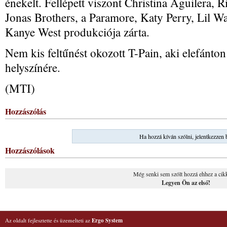
énekelt. Fellépett viszont Christina Aguilera, R
Jonas Brothers, a Paramore, Katy Perry, Lil W
Kanye West produkciója zárta.
Nem kis feltűnést okozott T-Pain, aki elefánton 
helyszínére.
(MTI)
Hozzászólás
Ha hozzá kíván szólni, jelentkezzen 
Hozzászólások
Még senki sem szólt hozzá ehhez a cik
Legyen Ön az első!
Az oldalt fejlesztette és üzemelteti az
Ergo System