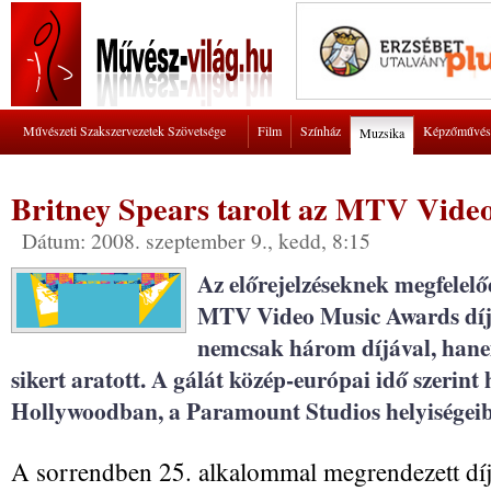
Művészeti Szakszervezetek Szövetsége
Film
Színház
Képzőművés
Muzsika
Britney Spears tarolt az MTV Vid
Dátum: 2008. szeptember 9., kedd, 8:15
Az előrejelzéseknek megfelelő
MTV Video Music Awards díjk
nemcsak három díjával, hanem
sikert aratott. A gálát közép-európai idő szerint
Hollywoodban, a Paramount Studios helyiségeib
A sorrendben 25. alkalommal megrendezett díj