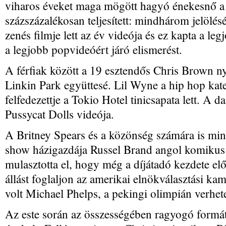
viharos éveket maga mögött hagyó énekesnő a d
százszázalékosan teljesített: mindhárom jelölésé
zenés filmje lett az év videója és ez kapta a le
a legjobb popvideóért járó elismerést.
A férfiak között a 19 esztendős Chris Brown ny
Linkin Park együttesé. Lil Wyne a hip hop kat
felfedezettje a Tokio Hotel tinicsapata lett. A d
Pussycat Dolls videója.
A Britney Spears és a közönség számára is min
show házigazdája Russel Brand angol komikus 
mulasztotta el, hogy még a díjátadó kezdete el
állást foglaljon az amerikai elnökválasztási k
volt Michael Phelps, a pekingi olimpián verhet
Az este során az összességében ragyogó formá