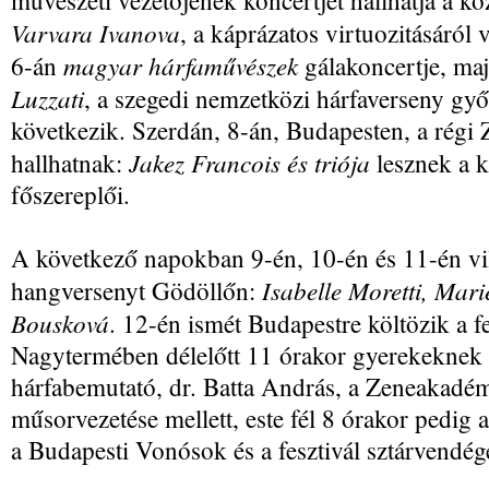
művészeti vezetőjének koncertjét hallhatja a k
Varvara Ivanova
, a káprázatos virtuozitásáról
magyar hárfaművészek
6-án
gálakoncertje, maj
Luzzati
, a szegedi nemzetközi hárfaverseny győ
következik. Szerdán, 8-án, Budapesten, a régi 
Jakez Francois és triója
hallhatnak:
lesznek a 
főszereplői.
A következő napokban 9-én, 10-én és 11-én vi
Isabelle Moretti, Mar
hangversenyt Gödöllőn:
Bousková
. 12-én ismét Budapestre költözik a f
Nagytermében délelőtt 11 órakor gyerekeknek 
hárfabemutató, dr. Batta András, a Zeneakadé
műsorvezetése mellett, este fél 8 órakor pedig a
a Budapesti Vonósok és a fesztivál sztárvendé