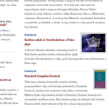
 Tese színházában
lesznek programok. Nyíregyházán, a magyar dal idei fővárosában tíz
díját. Az olasz
színpadon szerveztek koncerteket. A fő helyszín a Kossuth téri
nagyszínpad, ahol a magyar dal napja ötletadója, Presser Gábor
barátaival nyitja délután a műsort, fellép Karácsony János, a Belmondo,
valamint a Kormorán is. A nyíregyházi Büntetés-végrehajtási Intézetben
ötvös Péter
a rendőrök, az elítéltek, a bírók, az ügyvédek és a fogvatartók zenekara
ténik”
fog játszani.
s Péter a
n életműdíját.
Esmények
k magyar
Kedden adják át Stockholmban a Polar-
díjat
A Kronos Quartet amerikai vonósnégyesnek és
Patti Smith amerikai énekes-dalszerzőnek adják
át kedden Stockholmban a világ egyik legrangosabb zenei kitüntetését, a
rokk Opera
Polar-díjat.
t is.
Esmények
Péntektől Zempléni Fesztivál
nyerte az
Változatos, minden korosztály számára érdekes
programokkal várja a közönséget péntektől a Zempléni
frikai szoprán, a
Fesztivál, amelyen két szopránt is újra láthat a közönség:
mokból érkezett
Miklósa Erika slágeráriákat énekel a Dohnányi Zenekar kíséretével a
at a Plácido
sárospataki nyitókoncerten, Rost Andrea pedig új műfajok felé forduló
idén Moszkvában
Pannon dalok című műsorával lép fel a tokaji zsinagógában.