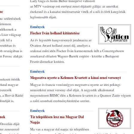
Lady Gaga és Justin Bieber ünnepévé változott
az MTV vasárnap esti európai zenei díjátadó gálája: az amerikai
enc
énekesnő és a kanadai tinédzsersztár vitték el a női és férfi kategóriák
legfontosabb díjait.
nc születésének
náriumon
Esmények
mlékeznek a
Fischer Iván holland kitüntetése
 Liszt világnap
zik fel a
Az év legszebb hangversenyét jutalmazza az
reuthban és
Ovation Award holland zenei díj, amelyet a
bb országában is
szakmai zsűri idén Fischer Iván karmesternek ítélt a Concertgebouw
t Ferenc alakját.
zenekarral előadott Wagner-Bartók estjéért - közölte a Budapesti
Fesztiválzenekar kedden.
Esmények
Megosztva nyerte a Kelemen Kvartett a kínai zenei versenyt
ndezett ötödik
fiatal magyar
Magyar és francia vonósnégyes megosztva nyerte az idei pekingi
neszerzők
nemzetközi zenei verseny első díját. A negyedik alkalommal
a, a Horvát Rádió
megrendezett BJIMC élén a Kelemen-kvartett és a Quatuor Zaide végzett
öndíját is.
a zsűri szombati eredményhirdetése szerint.
Esmények
rnek
Tíz településen lesz ma Magyar Dal
Napja
Oroszlán-díját
ter zeneszerző
Ma van a magyar dal napja: tíz településen