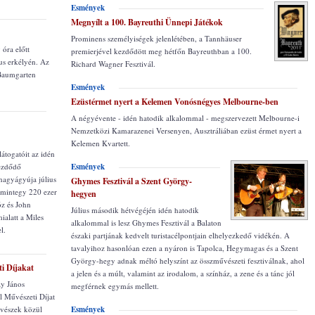
Esmények
Megnyílt a 100. Bayreuthi Ünnepi Játékok
Prominens személyiségek jelenlétében, a Tannhäuser
 óra előtt
premierjével kezdődött meg hétfőn Bayreuthban a 100.
us erkélyén. Az
Richard Wagner Fesztivál.
 Baumgarten
Esmények
Ezüstérmet nyert a Kelemen Vonósnégyes Melbourne-ben
A négyévente - idén hatodik alkalommal - megszervezett Melbourne-i
Nemzetközi Kamarazenei Versenyen, Ausztráliában ezüst érmet nyert a
Kelemen Kvartett.
átogatóit az idén
kezdődő
Esmények
nagyágyúja július
Ghymes Fesztivál a Szent György-
 mintegy 220 ezer
hegyen
óz és John
Július második hétvégéjén idén hatodik
alatt a Miles
alkalommal is lesz Ghymes Fesztivál a Balaton
l.
északi partjának kedvelt turistacélpontjain elhelyezkedő vidékén. A
tavalyihoz hasonlóan ezen a nyáron is Tapolca, Hegymagas és a Szent
György-hegy adnak méltó helyszínt az összművészeti fesztiválnak, ahol
i Díjakat
a jelen és a múlt, valamint az irodalom, a színház, a zene és a tánc jól
ay János
megférnek egymás mellett.
l Művészeti Díjat
űvészek közül
Esmények