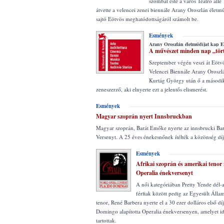
szombat este a város Teatro alle
átvette a velencei zenei biennále Arany Oroszlán életmű
sajtó Eötvös meghatódottságáról számolt be.
Esmények
Arany Oroszlán életműdíjat kap E
A művészet minden nap „tör
Szeptember végén veszi át Eötvö
Velencei Biennále Arany Oroszlá
Kurtág György után ő a másodi
zeneszerző, aki elnyerte ezt a jelentős elismerést.
Esmények
Magyar szoprán nyert Innsbruckban
Magyar szoprán, Barát Emőke nyerte az innsbrucki Ba
Versenyt. A 25 éves énekesnőnek ítélték a közönség díja
Esmények
Afrikai szoprán és amerikai tenor 
Operalia énekversenyt
A női kategóriában Pretty Yende dél-a
férfiak között pedig az Egyesült Álla
tenor, René Barbera nyerte el a 30 ezer dolláros első díj
Domingo alapította Operalia énekversenyen, amelyet 
tartottak.