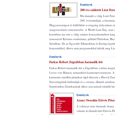
Esmények
200 éve született Liszt Fer
Ma ünnepli a világ Liszt Fere
200. évfordulóját, a bicente
Magyarországon és külföldön is rengeteg helyszínen e
zongoravirtuóz zeneszerzőre. A World Liszt Day, azaz a
keretében ma este a világ számos koncerttermében hang
zeneszerző Krisztus oratóriuma, például Párizsban, Bay
Szöulban. De az Egyesült Államokban és Európa legtö
koncertekkel, illetve más programokkal idézik meg Lisz
Esmények
Farkas Róbert Zágrábban harmadik lett
Farkas Róbert harmadik lett a Zágrábban a héten megre
Lovro von Matacic nemzetközi karmesterversenyen. A 
karmester emellett pénteken éjjel elnyerte a Horvát Ze
Szövetségének különdíját és a verseny állandó zenekar
Szimfonikus Zenekarának titkos szavazással odaítélt kül
Esmények
Arany Oroszlán Eötvös Péte
A velencei zene biennale Arany 
vehette át életművéért Eötvös Pé