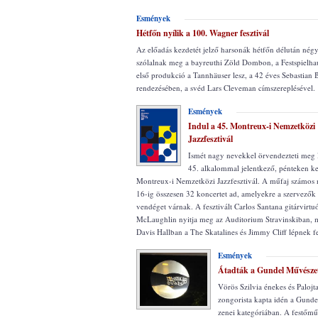
Esmények
Hétfőn nyílik a 100. Wagner fesztivál
Az előadás kezdetét jelző harsonák hétfőn délután négy
szólalnak meg a bayreuthi Zöld Dombon, a Festspielha
első produkció a Tannhäuser lesz, a 42 éves Sebastian
rendezésében, a svéd Lars Cleveman címszereplésével.
Esmények
Indul a 45. Montreux-i Nemzetközi
Jazzfesztivál
Ismét nagy nevekkel örvendezteti meg l
45. alkalommal jelentkező, pénteken 
Montreux-i Nemzetközi Jazzfesztivál. A műfaj számos 
16-ig összesen 32 koncertet ad, amelyekre a szervezők
vendéget várnak. A fesztivált Carlos Santana gitárvirtu
McLaughlin nyitja meg az Auditorium Stravinskiban, mi
Davis Hallban a The Skatalines és Jimmy Cliff lépnek fe
Esmények
Átadták a Gundel Művészet
Vörös Szilvia énekes és Palojt
zongorista kapta idén a Gunde
zenei kategóriában. A festőm