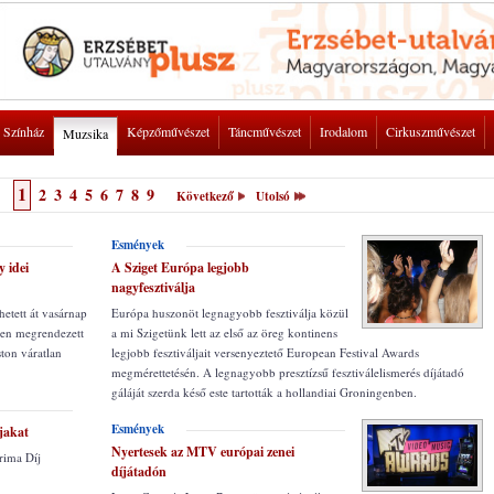
Színház
Képzőművészet
Táncművészet
Irodalom
Cirkuszművészet
Muzsika
1
2
3
4
5
6
7
8
9
Következő
Utolsó
Esmények
 idei
A Sziget Európa legjobb
nagyfesztiválja
hetett át vasárnap
Európa huszonöt legnagyobb fesztiválja közül
rben megrendezett
a mi Szigetünk lett az első az öreg kontinens
ton váratlan
legjobb fesztiváljait versenyeztető European Festival Awards
megmérettetésén. A legnagyobb presztízsű fesztiválelismerés díjátadó
gáláját szerda késő este tartották a hollandiai Groningenben.
Esmények
jakat
Nyertesek az MTV európai zenei
Prima Díj
díjátadón