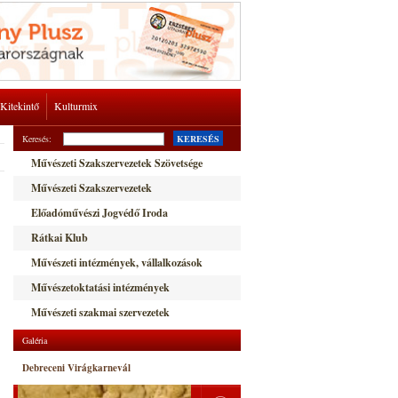
Kitekintő
Kulturmix
Keresés:
KERESÉS
Művészeti Szakszervezetek Szövetsége
Művészeti Szakszervezetek
Előadóművészi Jogvédő Iroda
Rátkai Klub
Művészeti intézmények, vállalkozások
Művészetoktatási intézmények
Művészeti szakmai szervezetek
Galéria
Debreceni Virágkarnevál