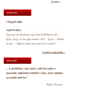
Tovább...
Anekdoták
Chagall sálja
Apáról fiúra
Egyszer azt kérdezte egy lord G.B.Shaw-tól: –
Igaz, hogy az ön apja szabó volt? – Igaz! – felelte
az író. – Akkor miért nem lett ön is szabó?
további anekdoták...
Aforizmák
„ A probléma csak ennyi: művész tudsz-e
maradni, miközben felnőtté válsz, mert minden
gyermek művész."
Pablo Picasso