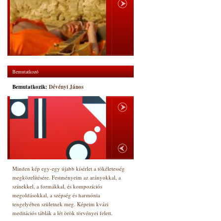
Bemutatkozó
Bemutatkozik:
Dévényi János
Minden kép egy-egy újabb kísérlet a tökéletesség
megközelítésére. Festményeim az arányokkal, a
színekkel, a formákkal, és kompozíciós
megoldásokkal, a szépség és harmónia
tengelyében születnek meg. Képeim kvázi
meditációs táblák a lét örök törvényei felett.