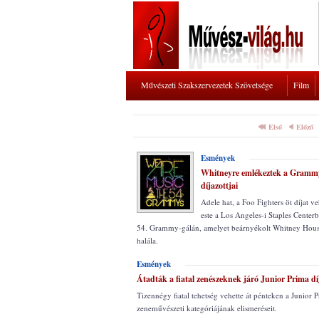
Művészeti Szakszervezetek Szövetsége
Film
Első
Előző
Esmények
Whitneyre emlékeztek a Grammy
díjazottjai
Adele hat, a Foo Fighters öt díjat ve
este a Los Angeles-i Staples Cente
54. Grammy-gálán, amelyet beárnyékolt Whitney Hous
halála.
Esmények
Átadták a fiatal zenészeknek járó Junior Prima dí
Tizennégy fiatal tehetség vehette át pénteken a Junior 
zeneművészeti kategóriájának elismeréseit.