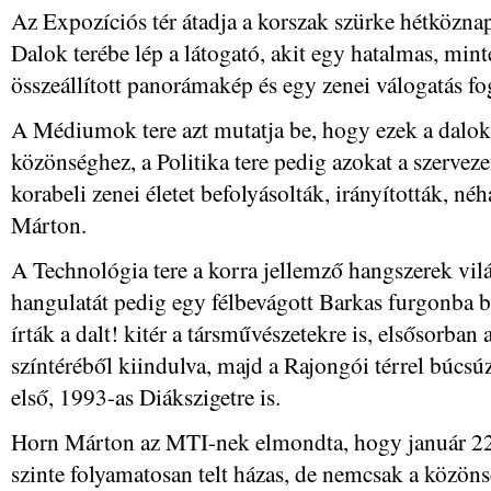
Az Expozíciós tér átadja a korszak szürke hétközna
Dalok terébe lép a látogató, akit egy hatalmas, min
összeállított panorámakép és egy zenei válogatás fog
A Médiumok tere azt mutatja be, hogy ezek a dalok 
közönséghez, a Politika tere pedig azokat a szervez
korabeli zenei életet befolyásolták, irányították, n
Márton.
A Technológia tere a korra jellemző hangszerek vilá
hangulatát pedig egy félbevágott Barkas furgonba b
írták a dalt! kitér a társművészetekre is, elsősorba
színtéréből kiindulva, majd a Rajongói térrel búcsúz
első, 1993-as Diákszigetre is.
Horn Márton az MTI-nek elmondta, hogy január 22-i
szinte folyamatosan telt házas, de nemcsak a közöns