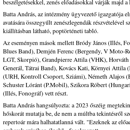
beszélgetésekkel, zenés előadásokkal várják majd a
Batta András, az intézmény ügyvezető igazgatója e
avatására összegyűlt zenészlegendák részvételével s
kiállításban látható, poptörténeti tabló.
Az eseményen mások mellett Bródy János (Illés, F
Blues Band), Demjén Ferenc (Bergendy, V Moto-Roc
LGT, Skorpió), Grandpierre Attila (VHK), Horváth
Generál, Tátrai Band), Kovács Kati, Környei Attila 
(URH, Kontroll Csoport, Sziámi), Németh Alajos (B
Schuster Lóránt (P.Mobil), Szikora Róbert (Hungar
(Illés, Fonográf) vett részt.
Batta András hangsúlyozta: a 2023 őszéig megtekin
hőskorát mutatja be, de nem a múltba tekintésről sz
repertoár mára halhatatlanná vált. "Ezeknek az elő