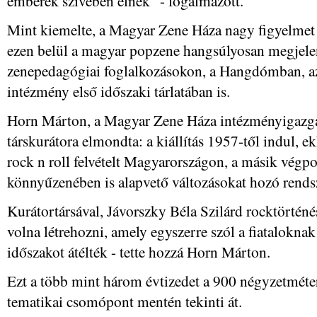
emberek szívében élnek" - fogalmazott.
Mint kiemelte, a Magyar Zene Háza nagy figyelmet f
ezen belül a magyar popzene hangsúlyosan megjele
zenepedagógiai foglalkozásokon, a Hangdómban, az 
intézmény első időszaki tárlatában is.
Horn Márton, a Magyar Zene Háza intézményigazgat
társkurátora elmondta: a kiállítás 1957-től indul, ek
rock n roll felvételt Magyarországon, a másik végp
könnyűzenében is alapvető változásokat hozó rendsz
Kurátortársával, Jávorszky Béla Szilárd rocktörténés
volna létrehozni, amely egyszerre szól a fiataloknak 
időszakot átélték - tette hozzá Horn Márton.
Ezt a több mint három évtizedet a 900 négyzetméter
tematikai csomópont mentén tekinti át.