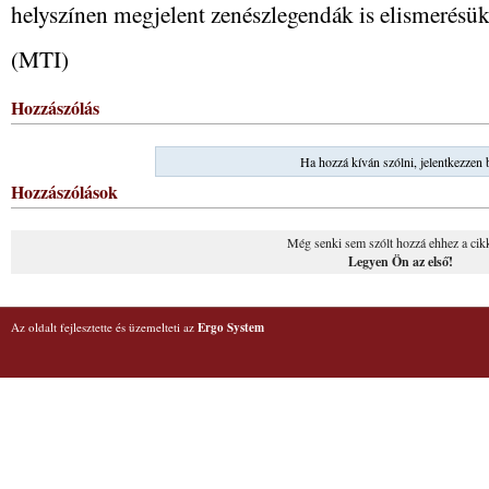
helyszínen megjelent zenészlegendák is elismerésüke
(MTI)
Hozzászólás
Ha hozzá kíván szólni, jelentkezzen 
Hozzászólások
Még senki sem szólt hozzá ehhez a cik
Legyen Ön az első!
Az oldalt fejlesztette és üzemelteti az
Ergo System