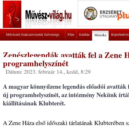
Művészeti Szakszervezetek Szövetsége
Film
Színház
Képzőművés
Muzsika
Zenészlegendák avatták fel a Zene 
programhelyszínét
Dátum: 2023. február 14., kedd, 8:29
A magyar könnyűzene legendás előadói avatták 
új programhelyszínét, az intézmény Nekünk írták
kiállításának Klubterét.
A Zene Háza első időszaki tárlatának Klubterében s