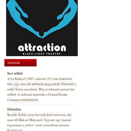
Anekdoták
Kar nélkül
A Le Radical (1887. március 19.) san franciscói
híre: egy odavaló műbarát megrendelte Párizsból a
milói Vénus másolatát. Meg is érkezett, persze kar
nélkül. A műbarát beperelte a Central Pacific
Companyt kártérítésért.
Döntetlen
Kodály Zoltán azon kevesek közé tartozott, aki
nem félt Rákosi Mátyástól. Egyszer egy ünnepi
fogadáson a „bölcs" vezér rosszallóan mondta
Kodálynak: