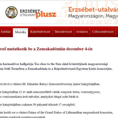
Színház
Képzőművészet
Táncművészet
Irodalom
Cirkuszművészet
Muzsika
zerző mutatkozik be a Zeneakadémián december 4-én
m harmadéves hallgatója Too close to the Sun című kvintettjének magyarországi
mia Solti Termében a Zeneakadémia és a Képzőművészeti Egyetem közös koncertjén.
st ért el a vilniusi III. Eduardas Balsys Zeneszerzőverseny junior kategóriájában.
 kategóriában 21 év alatti zeneszerzőktől vártak zongorás trióra, vonósnégyesre,
e vonószenekarra írott műveket, amelyeket öttagú zsűri bírált el.
ior kategóriájában csaknem 50 pályamű érkezett 17 országból.
n került sor a vilniusi Palace of the Grand Dukes of Lithuaniában megrendezett koncerten,
dulójára rendezett eseménysorozatnak.