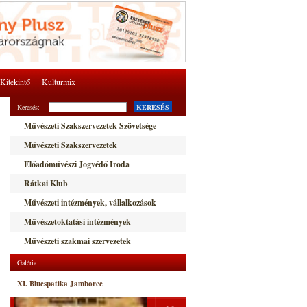
Kitekintő
Kulturmix
Keresés:
KERESÉS
Művészeti Szakszervezetek Szövetsége
Művészeti Szakszervezetek
Előadóművészi Jogvédő Iroda
Rátkai Klub
Művészeti intézmények, vállalkozások
Művészetoktatási intézmények
Művészeti szakmai szervezetek
Galéria
XI. Bluespatika Jamboree