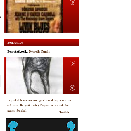
He
Bemutatkozó
Bemutatkozik:
Németh Tamás
Leginkább sokszorosítógrafikával foglalkozom
(rézkarc, litográfia stb.) De persze sok minden
más is érdekel.
Tovább...