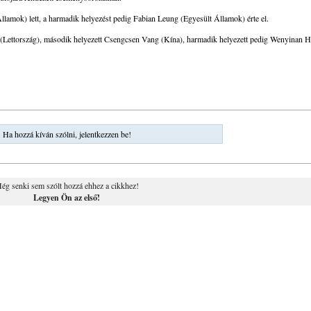
llamok) lett, a harmadik helyezést pedig Fabian Leung (Egyesült Államok) érte el.
ts (Lettország), második helyezett Csengcsen Vang (Kína), harmadik helyezett pedig Wenyinan 
Ha hozzá kíván szólni, jelentkezzen be!
ég senki sem szólt hozzá ehhez a cikkhez!
Legyen Ön az első!