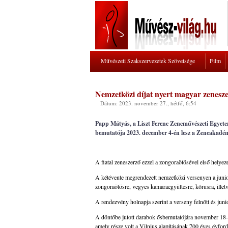
Művészeti Szakszervezetek Szövetsége
Film
Nemzetközi díjat nyert magyar zenes
Dátum: 2023. november 27., hétfő, 6:54
Papp Mátyás, a Liszt Ferenc Zeneművészeti Egyete
bemutatója 2023. december 4-én lesz a Zeneakadé
A fiatal zeneszerző ezzel a zongoraötösével első helyezé
A kétévente megrendezett nemzetközi versenyen a junior
zongoraötösre, vegyes kamaraegyüttesre, kórusra, illetv
A rendezvény holnapja szerint a verseny felnőtt és jun
A döntőbe jutott darabok ősbemutatójára november 18-á
amely része volt a Vilnius alapításának 700 éves évfor