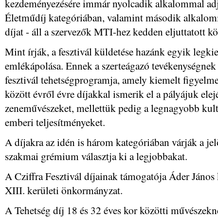
kezdeményezésére immár nyolcadik alkalommal adják
Életműdíj kategóriában, valamint második alkalomm
díjat - áll a szervezők MTI-hez kedden eljuttatott 
Mint írják, a fesztivál küldetése hazánk egyik le
emlékápolása. Ennek a szerteágazó tevékenységnek 
fesztivál tehetségprogramja, amely kiemelt figyelmet
között évről évre díjakkal ismerik el a pályájuk ele
zeneművészeket, mellettük pedig a legnagyobb kultu
emberi teljesítményeket.
A díjakra az idén is három kategóriában várják a je
szakmai grémium választja ki a legjobbakat.
A Cziffra Fesztivál díjainak támogatója Áder János 
XIII. kerületi önkormányzat.
A Tehetség díj 18 és 32 éves kor közötti művészek