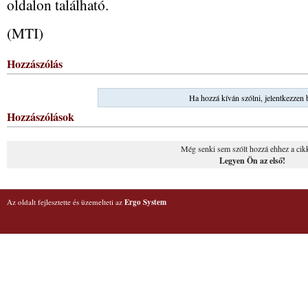
oldalon található.
(MTI)
Hozzászólás
Ha hozzá kíván szólni, jelentkezzen 
Hozzászólások
Még senki sem szólt hozzá ehhez a cik
Legyen Ön az első!
Az oldalt fejlesztette és üzemelteti az
Ergo System