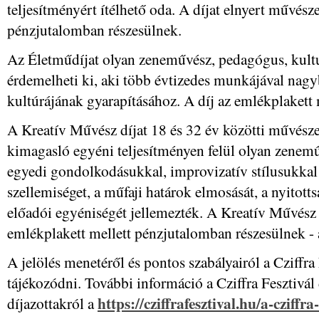
teljesítményért ítélhető oda. A díjat elnyert művész
pénzjutalomban részesülnek.
Az Életműdíjat olyan zeneművész, pedagógus, kult
érdemelheti ki, aki több évtizedes munkájával nag
kultúrájának gyarapításához. A díj az emlékplakett 
A Kreatív Művész díjat 18 és 32 év közötti művésze
kimagasló egyéni teljesítményen felül olyan zenemű
egyedi gondolkodásukkal, improvizatív stílusukkal 
szellemiséget, a műfaji határok elmosását, a nyitot
előadói egyéniségét jellemezték. A Kreatív Művész 
emlékplakett mellett pénzjutalomban részesülnek - 
A jelölés menetéről és pontos szabályairól a Cziffra
tájékozódni. További információ a Cziffra Fesztivál d
https://cziffrafesztival.hu/a-cziffra-
díjazottakról a