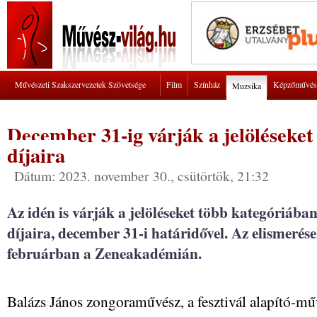
Művészeti Szakszervezetek Szövetsége
Film
Színház
Képzőművés
Muzsika
December 31-ig várják a jelöléseket 
díjaira
Dátum: 2023. november 30., csütörtök, 21:32
Az idén is várják a jelöléseket több kategóriába
díjaira, december 31-i határidővel. Az elismerés
februárban a Zeneakadémián.
Balázs János zongoraművész, a fesztivál alapító-mű