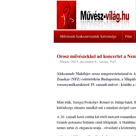
Művészeti Szakszervezetek Szövetsége
Film
Orosz művészekkel ad koncertet a Ne
Dátum: 2023. december 6., szerda, 9:07
Alekszandr Malofejev orosz zongoravirtuózzal és A
Zenekar (NFZ) csütörtökön Budapesten, a Müpában.
versenyműkarakterű 19. századi művet - közölte a 
Mint írták, Szergej Prokofjev Rómeó és Júliája balett
különbsége ellenére mindkét mű a mindent elsöprő szen
A 20. századi keret ezúttal két tőről metszett romantik
Grande polonaise brillante című tételpárját. A Haláltán
nemes tartás és elegancia uralja - olvasható a közlemén