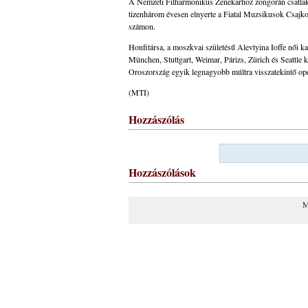
A Nemzeti Filharmonikus Zenekarhoz zongorán csatlako
tizenhárom évesen elnyerte a Fiatal Muzsikusok Csajkov
számon.
Honfitársa, a moszkvai születésű Alevtyina Ioffe női k
München, Stuttgart, Weimar, Párizs, Zürich és Seattle k
Oroszország egyik legnagyobb múltra visszatekintő opera
(MTI)
Hozzászólás
Hozzászólások
M