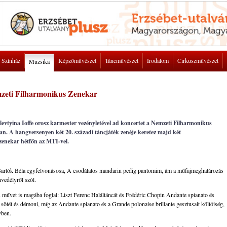
Színház
Képzőművészet
Táncművészet
Irodalom
Cirkuszművészet
Muzsika
mzeti Filharmonikus Zenekar
levtyina Ioffe orosz karmester vezényletével ad koncertet a Nemzeti Filharmonikus
 A hangversenyen két 20. századi táncjáték zenéje keretez majd két
zenekar hétfőn az MTI-vel.
, Bartók Béla egyfelvonásosa, A csodálatos mandarin pedig pantomim, ám a műfajmeghatározás
vedélyről szól.
us művet is magába foglal: Liszt Ferenc Haláltáncát és Frédéric Chopin Andante spianato és
c sötét és démoni, míg az Andante spianato és a Grande polonaise brillante gesztusait költőiség,
yben.