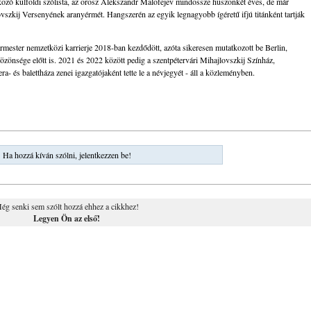
zó külföldi szólista, az orosz Alekszandr Malofejev mindössze huszonkét éves, de már
szkij Versenyének aranyérmét. Hangszerén az egyik legnagyobb ígéretű ifjú titánként tartják
armester nemzetközi karrierje 2018-ban kezdődött, azóta sikeresen mutatkozott be Berlin,
özönsége előtt is. 2021 és 2022 között pedig a szentpétervári Mihajlovszkij Színház,
- és balettháza zenei igazgatójaként tette le a névjegyét - áll a közleményben.
Ha hozzá kíván szólni, jelentkezzen be!
ég senki sem szólt hozzá ehhez a cikkhez!
Legyen Ön az első!