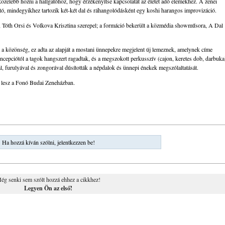
közelebb hozni a hallgatóhoz, hogy érzékenyítse kapcsolatát az életet adó elemekhez. A zenei
ó, mindegyikhez tartozik két-két dal és ráhangolódásként egy koshi harangos improvizáció.
, Tóth Orsi és Volkova Krisztina szerepel; a formáció bekerült a közmédia showműsora, A Dal
 a közönség, ez adta az alapját a mostani ünnepekre megjelent új lemeznek, amelynek címe
oncepciótól a tagok hangszert ragadtak, és a megszokott perkusszív (cajon, keretes dob, darbuka
ával, furulyával és zongorával dúsították a népdalok és ünnepi énekek megszólaltatását.
 lesz a Fonó Budai Zeneházban.
Ha hozzá kíván szólni, jelentkezzen be!
ég senki sem szólt hozzá ehhez a cikkhez!
Legyen Ön az első!