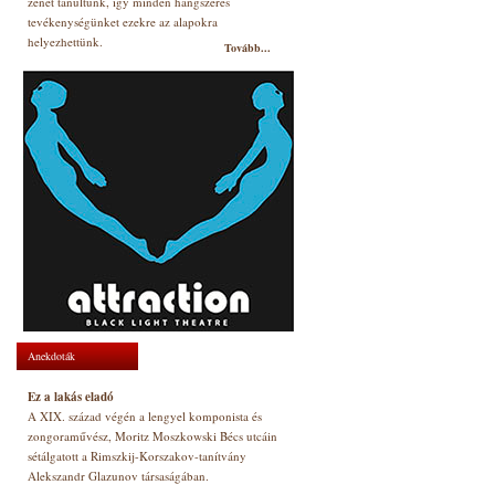
zenét tanultunk, így minden hangszeres
tevékenységünket ezekre az alapokra
helyezhettünk.
Tovább...
Anekdoták
Ez a lakás eladó
A XIX. század végén a lengyel komponista és
zongoraművész, Moritz Moszkowski Bécs utcáin
sétálgatott a Rimszkij-Korszakov-tanítvány
Alekszandr Glazunov társaságában.