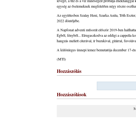
levegő, a tűz és a víz minőségeit próbálja énekhanggal 
egység az őselemeknek megfelelően négy részre oszthat
Az együttesben Szalay Heni, Szarka Anita, Tóth Eszter
2022 döntőjébe.
A Napfonat adventi műsorát először 2019-ben hallhatta
Égből, fényből... Elrugaszkodva az eddigi a cappella k
hangzás mellett citerával, ír buzukival, gitárral, fuvol
A különleges ünnepi lemez bemutatója december 17-én
(MTI)
Hozzászólás
Hozzászólások
M