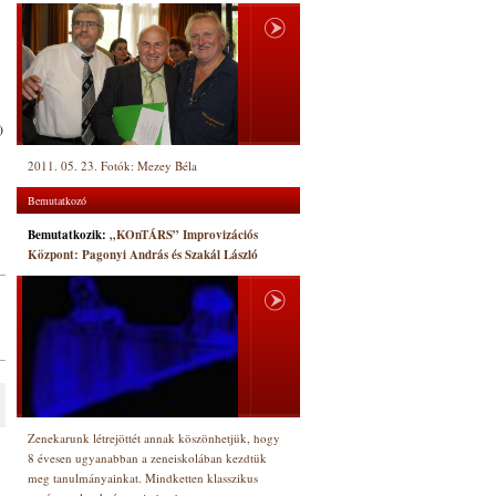
)
2011. 05. 23. Fotók: Mezey Béla
Bemutatkozó
Bemutatkozik:
„KOnTÁRS” Improvizációs
Központ: Pagonyi András és Szakál László
Zenekarunk létrejöttét annak köszönhetjük, hogy
8 évesen ugyanabban a zeneiskolában kezdtük
meg tanulmányainkat. Mindketten klasszikus