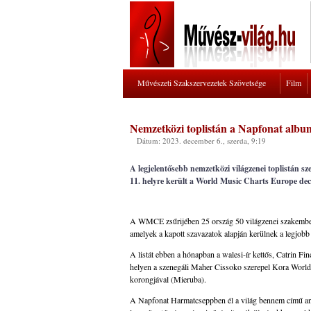
Művészeti Szakszervezetek Szövetsége
Film
Nemzetközi toplistán a Napfonat albu
Dátum: 2023. december 6., szerda, 9:19
A legjelentősebb nemzetközi világzenei toplistán 
11. helyre került a World Music Charts Europe dec
A WMCE zsűrijében 25 ország 50 világzenei szakembere
amelyek a kapott szavazatok alapján kerülnek a legjob
A listát ebben a hónapban a walesi-ír kettős, Catrin 
helyen a szenegáli Maher Cissoko szerepel Kora World
korongjával (Mieruba).
A Napfonat Harmatcseppben él a világ bennem című any