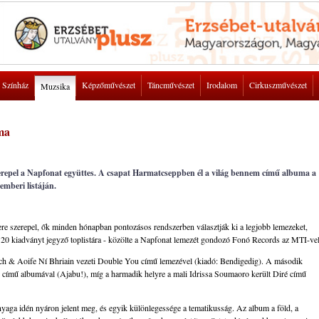
Színház
Képzőművészet
Táncművészet
Irodalom
Cirkuszművészet
Muzsika
ma
szerepel a Napfonat együttes. A csapat Harmatcseppben él a világ bennem című albuma a
emberi listáján.
 szerepel, ők minden hónapban pontozásos rendszerben választják ki a legjobb lemezeket,
b 20 kiadványt jegyző toplistára - közölte a Napfonat lemezét gondozó Fonó Records az MTI-vel
Finch & Aoife Ní Bhriain vezeti Double You című lemezével (kiadó: Bendigedig). A második
 című albumával (Ajabu!), míg a harmadik helyre a mali Idrissa Soumaoro került Diré című
aga idén nyáron jelent meg, és egyik különlegessége a tematikusság. Az album a föld, a