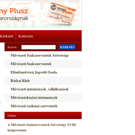
Kitekintő
Kulturmix
Keresés:
KERESÉS
Művészeti Szakszervezetek Szövetsége
Művészeti Szakszervezetek
Előadóművészi Jogvédő Iroda
Rátkai Klub
Művészeti intézmények, vállalkozások
Művészetoktatási intézmények
.
Művészeti szakmai szervezetek
Galéria
A Művészeti Szakszervezetek Szövetsége XVIII.
kongresszusa