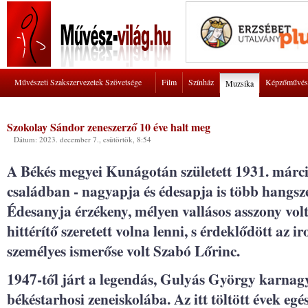
Művészeti Szakszervezetek Szövetsége
Film
Színház
Képzőművés
Muzsika
Szokolay Sándor zeneszerző 10 éve halt meg
Dátum: 2023. december 7., csütörtök, 8:54
A Békés megyei Kunágotán született 1931. márc
családban - nagyapja és édesapja is több hangszer
Édesanyja érzékeny, mélyen vallásos asszony vol
hittérítő szeretett volna lenni, s érdeklődött az i
személyes ismerőse volt Szabó Lőrinc.
1947-től járt a legendás, Gulyás György karnag
békéstarhosi zeneiskolába. Az itt töltött évek eg