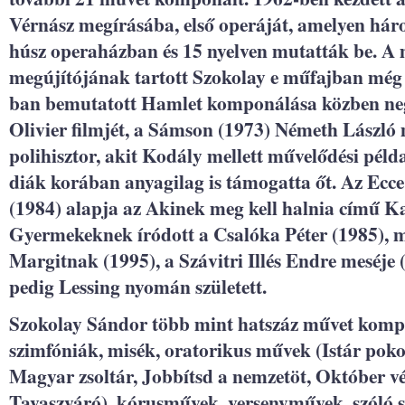
Vérnász megírásába, első operáját, amelyen hár
húsz operaházban és 15 nyelven mutatták be. A
megújítójának tartott Szokolay e műfajban még 
ban bemutatott Hamlet komponálása közben ne
Olivier filmjét, a Sámson (1973) Németh László 
polihisztor, akit Kodály mellett művelődési péld
diák korában anyagilag is támogatta őt. Az Ecc
(1984) alapja az Akinek meg kell halnia című K
Gyermekeknek íródott a Csalóka Péter (1985), m
Margitnak (1995), a Szávitri Illés Endre meséje 
pedig Lessing nyomán született.
Szokolay Sándor több mint hatszáz művet kompo
szimfóniák, misék, oratorikus művek (Istár pok
Magyar zsoltár, Jobbítsd a nemzetöt, Október vég
Tavaszváró), kórusművek, versenyművek, szóló sz