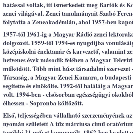
hatással voltak, itt ismerkedett meg Bartók és 
zenei világával. Zenei tanulmányait Szabó Feren
folytatta a Zeneakadémián, ahol 1957-ben kapot
1957-től 1961-ig a Magyar Rádió zenei lektoraké
dolgozott. 1959-től 1994-es nyugdíjba vonulásá
középiskolai énektanár és karvezető, valamint ze
hetvenes évek második felében a Magyar Televízió
működött. Több mint húsz társadalmi szervezet
Társaság, a Magyar Zenei Kamara, a budapesti
segítette és elnökölte. 1992-től haláláig a Mag
volt. 1994-ben - elsősorban egészségügyi okokból
élhessen - Sopronba költözött.
Első, teljességében vállalható szerzeményének a
nyomán született A tűz márciusa című oratórium
további 21 művet komponált. 1962-ben kezdett a