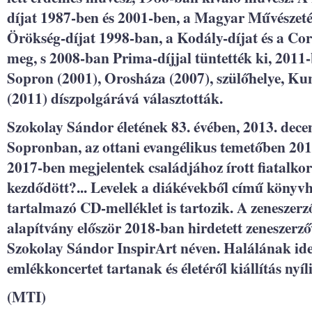
díjat 1987-ben és 2001-ben, a Magyar Művészeté
Örökség-díjat 1998-ban, a Kodály-díjat és a Co
meg, s 2008-ban Prima-díjjal tüntették ki, 2011-b
Sopron (2001), Orosháza (2007), szülőhelye, Ku
(2011) díszpolgárává választották.
Szokolay Sándor életének 83. évében, 2013. dec
Sopronban, az ottani evangélikus temetőben 2015
2017-ben megjelentek családjához írott fiatalkori 
kezdődött?... Levelek a diákévekből című könyv
tartalmazó CD-melléklet is tartozik. A zeneszerző
alapítvány először 2018-ban hirdetett zeneszerz
Szokolay Sándor InspirArt néven. Halálának idei
emlékkoncertet tartanak és életéről kiállítás nyí
(MTI)