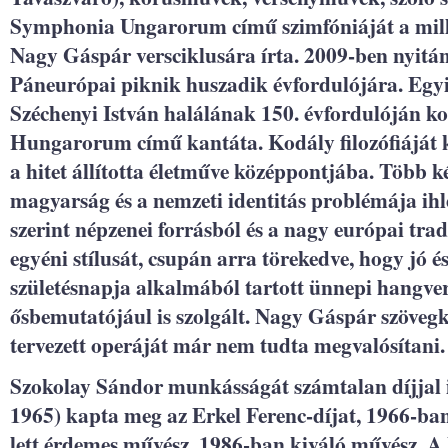
Symphonia Ungarorum című szimfóniáját a mill
Nagy Gáspár versciklusára írta. 2009-ben nyitá
Páneurópai piknik huszadik évfordulójára. Egyi
Széchenyi István halálának 150. évfordulóján
Hungarorum című kantáta. Kodály filozófiáját köv
a hitet állította életműve középpontjába. Több k
magyarság és a nemzeti identitás problémája ihl
szerint népzenei forrásból és a nagy európai tra
egyéni stílusát, csupán arra törekedve, hogy jó és
születésnapja alkalmából tartott ünnepi hangv
ősbemutatójául is szolgált. Nagy Gáspár szöve
tervezett operáját már nem tudta megvalósítani.
Szokolay Sándor munkásságát számtalan díjjal is
1965) kapta meg az Erkel Ferenc-díjat, 1966-ba
lett érdemes művész, 1986-ban kiváló művész. A