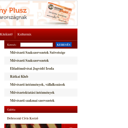
Kitekintő
Kulturmix
Keresés:
KERESÉS
Művészeti Szakszervezetek Szövetsége
Művészeti Szakszervezetek
Előadóművészi Jogvédő Iroda
Rátkai Klub
Művészeti intézmények, vállalkozások
Művészetoktatási intézmények
Művészeti szakmai szervezetek
Galéria
Debreceni Cívis Korzó