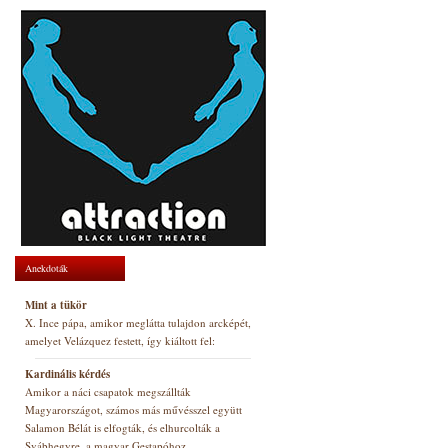
Anekdoták
Mint a tükör
X. Ince pápa, amikor meglátta tulajdon arcképét,
amelyet Velázquez festett, így kiáltott fel:
Kardinális kérdés
Amikor a náci csapatok megszállták
Magyarországot, számos más művésszel együtt
Salamon Bélát is elfogták, és elhurcolták a
Svábhegyre, a magyar Gestapóhoz.