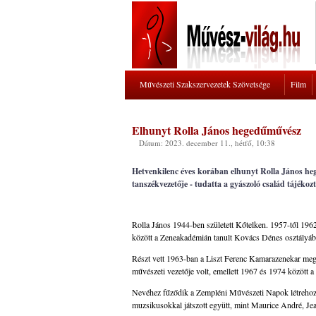
Művészeti Szakszervezetek Szövetsége
Film
Elhunyt Rolla János hegedűművész
Dátum: 2023. december 11., hétfő, 10:38
Hetvenkilenc éves korában elhunyt Rolla János h
tanszékvezetője - tudatta a gyászoló család tájéko
Rolla János 1944-ben született Kőtelken. 1957-től 19
között a Zeneakadémián tanult Kovács Dénes osztályáb
Részt vett 1963-ban a Liszt Ferenc Kamarazenekar mega
művészeti vezetője volt, emellett 1967 és 1974 között 
Nevéhez fűződik a Zempléni Művészeti Napok létrehozá
muzsikusokkal játszott együtt, mint Maurice André, J