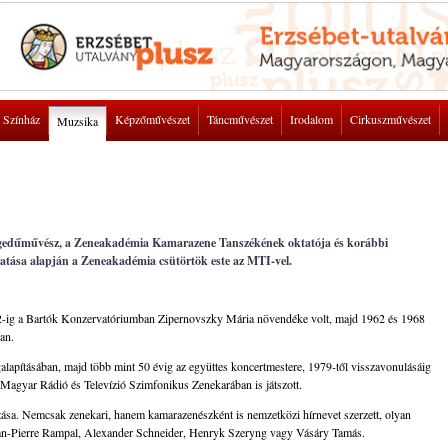
Színház
Képzőművészet
Táncművészet
Irodalom
Cirkuszművészet
Muzsika
egedűművész, a Zeneakadémia Kamarazene Tanszékének oktatója és korábbi
ztatása alapján a Zeneakadémia csütörtök este az MTI-vel.
62-ig a Bartók Konzervatóriumban Zipernovszky Mária növendéke volt, majd 1962 és 1968
an.
lapításában, majd több mint 50 évig az együttes koncertmestere, 1979-től visszavonulásáig
a Magyar Rádió és Televízió Szimfonikus Zenekarában is játszott.
sa. Nemcsak zenekari, hanem kamarazenészként is nemzetközi hírnevet szerzett, olyan
ean-Pierre Rampal, Alexander Schneider, Henryk Szeryng vagy Vásáry Tamás.