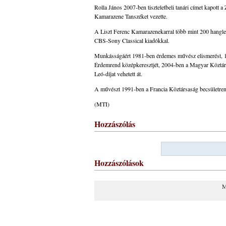
Rolla János 2007-ben tiszteletbeli tanári címet kapott 
Kamarazene Tanszéket vezette.
A Liszt Ferenc Kamarazenekarral több mint 200 hangleme
CBS-Sony Classical kiadókkal.
Munkásságáért 1981-ben érdemes művész elismerést, 1
Érdemrend középkeresztjét, 2004-ben a Magyar Köztárs
Leó-díjat vehetett át.
A művészt 1991-ben a Francia Köztársaság becsületrendd
(MTI)
Hozzászólás
Hozzászólások
M