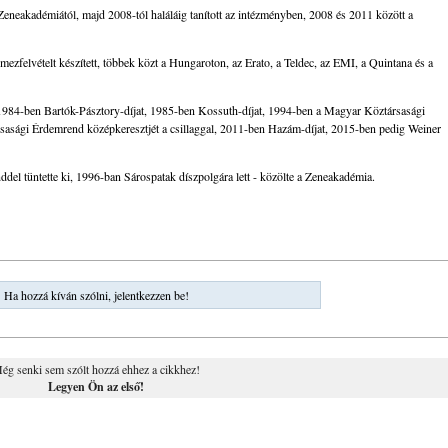
a Zeneakadémiától, majd 2008-tól haláláig tanított az intézményben, 2008 és 2011 között a
zfelvételt készített, többek közt a Hungaroton, az Erato, a Teldec, az EMI, a Quintana és a
984-ben Bartók-Pásztory-díjat, 1985-ben Kossuth-díjat, 1994-ben a Magyar Köztársasági
asági Érdemrend középkeresztjét a csillaggal, 2011-ben Hazám-díjat, 2015-ben pedig Weiner
el tüntette ki, 1996-ban Sárospatak díszpolgára lett - közölte a Zeneakadémia.
Ha hozzá kíván szólni, jelentkezzen be!
ég senki sem szólt hozzá ehhez a cikkhez!
Legyen Ön az első!