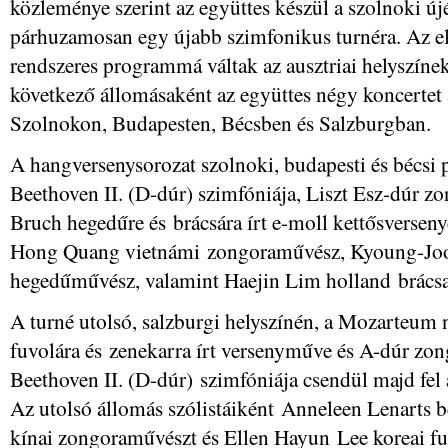
közleménye szerint az együttes készül a szolnoki új
párhuzamosan egy újabb szimfonikus turnéra. Az el
rendszeres programmá váltak az ausztriai helyszíne
következő állomásaként az együttes négy koncertet a
Szolnokon, Budapesten, Bécsben és Salzburgban.
A hangversenysorozat szolnoki, budapesti és bécsi
Beethoven II. (D-dúr) szimfóniája, Liszt Esz-dúr zo
Bruch hegedűre és brácsára írt e-moll kettősverseny
Hong Quang vietnámi zongoraművész, Kyoung-Joo
hegedűművész, valamint Haejin Lim holland brácsa
A turné utolsó, salzburgi helyszínén, a Mozarteum
fuvolára és zenekarra írt versenyműve és A-dúr zon
Beethoven II. (D-dúr) szimfóniája csendül majd fel 
Az utolsó állomás szólistáiként Anneleen Lenarts 
kínai zongoraművészt és Ellen Hayun Lee koreai fuv