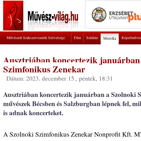
Művészeti Szakszervezetek Szövetsége
Film
Színház
Képzőművés
Muzsika
Ausztriában koncertezik januárban
Szimfonikus Zenekar
Dátum: 2023. december 15., péntek, 18:31
Ausztriában koncertezik januárban a Szolnoki 
művészek Bécsben és Salzburgban lépnek fel, mi
is adnak koncerteket.
A Szolnoki Szimfonikus Zenekar Nonprofit Kft. MTI