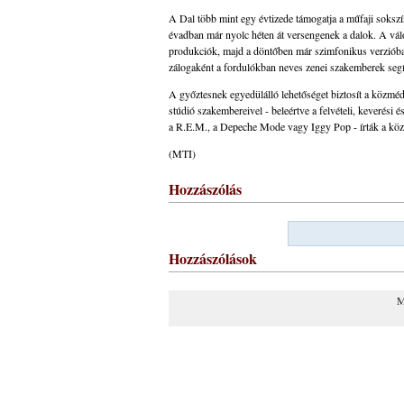
A Dal több mint egy évtizede támogatja a műfaji soksz
évadban már nyolc héten át versengenek a dalok. A vál
produkciók, majd a döntőben már szimfonikus verziób
zálogaként a fordulókban neves zenei szakemberek segít
A győztesnek egyedülálló lehetőséget biztosít a közmédi
stúdió szakembereivel - beleértve a felvételi, keverési 
a R.E.M., a Depeche Mode vagy Iggy Pop - írták a kö
(MTI)
Hozzászólás
Hozzászólások
M