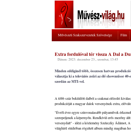
Művészeti Szakszervezetek Szövetsége
Film
Extra fordulóval tér vissza A Dal a D
Dátum: 2023. december 23., szombat, 13:45
Minden eddiginél több, összesen hatvan produkció 
választja ki a televíziós zsűri az élő showműsor 4
szerdán az MTI-vel.
A több száz beküldött dalból a szakmai előzsűri kivála
produkcióját a magyar dalok versenyének extra, elővál
"Évről-évre egyre színvonalasabb pályaművek érkeznek 
szerepeljenek a képernyőn. Rendkívül erős mezőny állt 
versenydalt" - idézi a közlemény Szeleczky Ádámot, A D
világhírű stúdióban rögzített album mindig magában hor