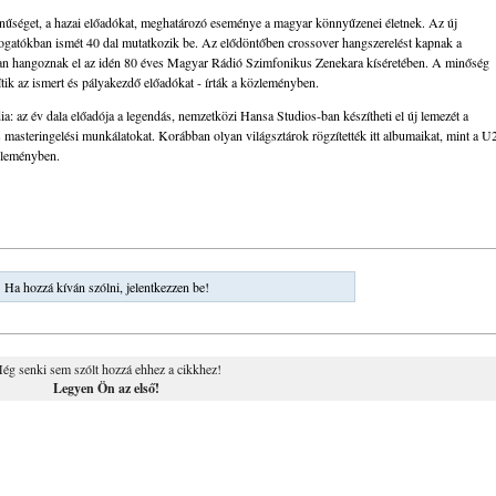
ínűséget, a hazai előadókat, meghatározó eseménye a magyar könnyűzenei életnek. Az új
ogatókban ismét 40 dal mutatkozik be. Az elődöntőben crossover hangszerelést kapnak a
an hangoznak el az idén 80 éves Magyar Rádió Szimfonikus Zenekara kíséretében. A minőség
ik az ismert és pályakezdő előadókat - írták a közleményben.
a: az év dala előadója a legendás, nemzetközi Hansa Studios-ban készítheti el új lemezét a
és masteringelési munkálatokat. Korábban olyan világsztárok rögzítették itt albumaikat, mint a U
zleményben.
Ha hozzá kíván szólni, jelentkezzen be!
ég senki sem szólt hozzá ehhez a cikkhez!
Legyen Ön az első!