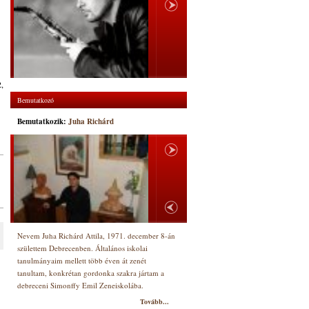
2,
Bemutatkozó
Bemutatkozik:
Juha Richárd
Nevem Juha Richárd Attila, 1971. december 8-án
születtem Debrecenben. Általános iskolai
tanulmányaim mellett több éven át zenét
tanultam, konkrétan gordonka szakra jártam a
debreceni Simonffy Emil Zeneiskolába.
Tovább...