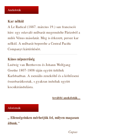
Anekdoták
Kar nélkül
A Le Radical (1887. március 19.) san franciscói
híre: egy odavaló műbarát megrendelte Párizsból a
milói Vénus másolatát. Meg is érkezett, persze kar
nélkül. A műbarát beperelte a Central Pacific
Companyt kártérítésért.
Kínos népszerűség
Ludwig van Beethoven és Johann Wolfgang
Goethe 1807-1808 táján együtt üdültek
Karlsbadban. A zseniális zeneköltő és a költőzseni
összebarátkoztak, s gyakran indultak együtt
kocsikirándulásra.
további anekdoták...
Aforizmák
„ Ellenségeinken mérhetjük fel, milyen magasan
állunk."
Capus