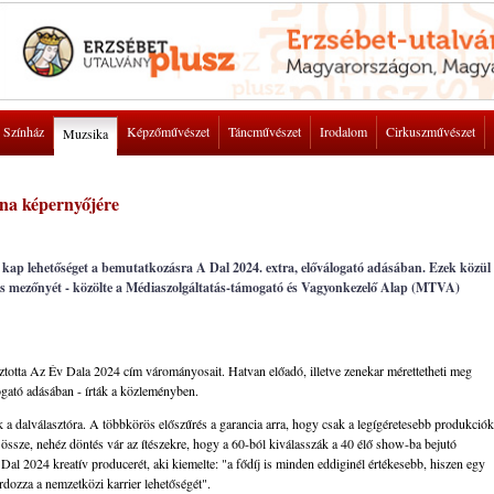
Színház
Képzőművészet
Táncművészet
Irodalom
Cirkuszművészet
Muzsika
una képernyőjére
kap lehetőséget a bemutatkozásra A Dal 2024. extra, előválogató adásában. Ezek közül
0-es mezőnyét - közölte a Médiaszolgáltatás-támogató és Vagyonkezelő Alap (MTVA)
sztotta Az Év Dala 2024 cím várományosait. Hatvan előadó, illetve zenekar mérettetheti meg
ogató adásában - írták a közleményben.
a dalválasztóra. A többkörös előszűrés a garancia arra, hogy csak a legígéretesebb produkciók
össze, nehéz döntés vár az ítészekre, hogy a 60-ból kiválasszák a 40 élő show-ba bejutó
al 2024 kreatív producerét, aki kiemelte: "a fődíj is minden eddiginél értékesebb, hiszen egy
dozza a nemzetközi karrier lehetőségét".