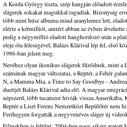
A Korda György tiszta, szép hangján előadott érz
slágerek sokakat magukkal ragadtak. Bizonyság err
több mint húsz albuma mind aranylemez lett, elado
elérte a kétmilliót, amiért abban az évben átvehet
pedig a négymillió eladott hanghordozó után a plat
eleje óta feleségével, Balázs Klárival lép fel, első 
1986-ban jelent meg.
Nevéhez olyan ikonikus slágerek fűződnek, mint a 
számának magyar változata), a Reptér, a Fehér gala
N, a Mamma Mia, a Time to Say Goodbye - Andrea 
duettjét Balázs Klárival adta elő. A magyar emigrác
népszerű, több tucatszor hívták vissza Amerikába, 
Reptér a Liszt Ferenc Nemzetközi Repülőtér nem hi
Ferihegyen forgatták a negyvenéves sláger új videok
Filmekben is feltűnt: 2004-ben nagy sikert aratot