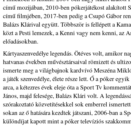
című mozijában, 2010-ben pókerjátékost alakított S
című filmjében, 2017-ben pedig a Csupó Gábor ren
Balázs Klárival együtt. Többször is fellépett a Kam
közt a Pesti lemezek, a Kenni vagy nem kenni, az 
előadásokban.
Kártyaszenvedélye legendás. Ötéves volt, amikor nag
hatvanas években művésztársaival römizett és ultiz
ismerte meg a világbajnok kardvívó Meszéna Miklós
a játék szenvedélye, élete része lett. Ő a póker egy
arca, a kétezres évek eleje óta a Sport Tv kommentát
János, majd felesége, Balázs Klári volt. A legendássá
szórakoztató közvetítésekkel sok emberrel ismertette
sokan az ő hatására kezdtek játszani, 2006-ban a Sp
különdíjat kapott mint a póker televíziós szakkomm