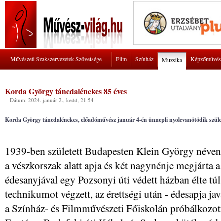
Művészeti Szakszervezetek Szövetsége
Film
Színház
Képzőművés
Muzsika
Korda György táncdalénekes 85 éves
Dátum: 2024. január 2., kedd, 21:54
Korda György táncdalénekes, előadóművész január 4-én ünnepli nyolcvanötödik szü
1939-ben született Budapesten Klein György néven
a vészkorszak alatt apja és két nagynénje megjárta a
édesanyjával egy Pozsonyi úti védett házban élte túl
technikumot végzett, az érettségi után - édesapja j
a Színház- és Filmművészeti Főiskolán próbálkozott,