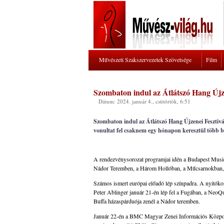
Művészeti Szakszervezetek Szövetsége
Film
Szombaton indul az Átlátszó Hang Újze
Dátum: 2024. január 4., csütörtök, 6:51
Szombaton indul az Átlátszó Hang Újzenei Feszti
vonultat fel csaknem egy hónapon keresztül több b
A rendezvénysorozat programjai idén a Budapest Musi
Nádor Teremben, a Három Hollóban, a Műcsarnokban, 
Számos ismert európai előadó lép színpadra. A nyitókon
Peter Ablinger január 21-én lép fel a Fugában, a NeoQ
Buffa házaspárduója zenél a Nádor teremben.
Január 22-én a BMC Magyar Zenei Információs Központ