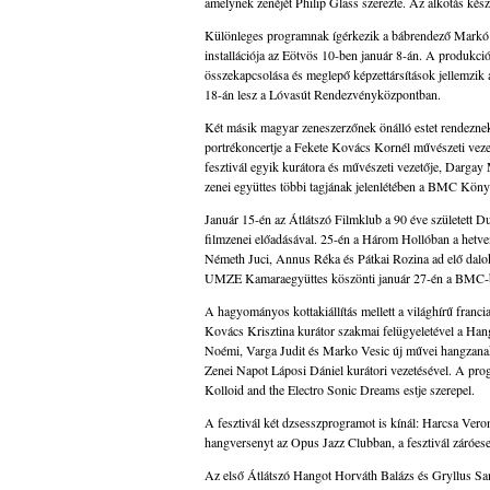
amelynek zenéjét Philip Glass szerezte. Az alkotás ké
Különleges programnak ígérkezik a bábrendező Markó Ró
installációja az Eötvös 10-ben január 8-án. A produkc
összekapcsolása és meglepő képzettársítások jellemzik
18-án lesz a Lóvasút Rendezvényközpontban.
Két másik magyar zeneszerzőnek önálló estet rendezn
portrékoncertje a Fekete Kovács Kornél művészeti ve
fesztivál egyik kurátora és művészeti vezetője, Darga
zenei együttes többi tagjának jelenlétében a BMC Köny
Január 15-én az Átlátszó Filmklub a 90 éve született D
filmzenei előadásával. 25-én a Három Hollóban a hetv
Németh Juci, Annus Réka és Pátkai Rozina ad elő dalo
UMZE Kamaraegyüttes köszönti január 27-én a BMC-
A hagyományos kottakiállítás mellett a világhírű franc
Kovács Krisztina kurátor szakmai felügyeletével a Ha
Noémi, Varga Judit és Marko Vesic új művei hangzana
Zenei Napot Láposi Dániel kurátori vezetésével. A prog
Kolloid and the Electro Sonic Dreams estje szerepel.
A fesztivál két dzsesszprogramot is kínál: Harcsa Vero
hangversenyt az Opus Jazz Clubban, a fesztivál záróes
Az első Átlátszó Hangot Horváth Balázs és Gryllus Samu