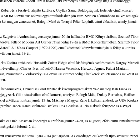
szítésében közreműködött Tara Khozein, aki személyes élményeit osztja meg a közönséggel.
bert és a fesztivál alapító kurátora, Gryllus Samu Boldogságunk története című koncert-
ió a MOME textil tanszékével együttműködésben jön létre. Szintén a különböző művészeti ágak
 a két magyar zeneszerző, Balogh Máté és Tornyai Péter Lópánik című előadását, amely január
ek: Szigetvári Andrea hangversenye január 20-án hallható a BMC Könyvtárában, Szemző Tibor
zetésével fellépő Modern Art Orchestrával pedig 17-én a BMC Koncerttermében. Szemző Tibor 
y Marcell A 180-as Csoport (1979-1990) című kötetének könyvbemutatóján is fellép a kortárs
vtárban január 19-én.
urkó Zsoltra emlékezik Huszárik Zoltán Elégia című kisfilmjének vetítésével és Dargay Marcell
en éve elhunyt Charles Ives műveiből Harcsa Veronika, Herczku Ágnes, Falusi Mariann,
kat, Promenade - Vidovszky 80/Eötvös 80 címmel pedig a két kerek születésnapos művészt az
ben.
ia képzőművész, Francoise Gilot tárlatának kísérőprogramjaként valósul meg Bali János és
ngjegyzetek Gilot utazásaihoz című koncert, amelyen Balogh Máté, Dukay Barnabás, Haffner
k el a Műcsarnokban január 13-án. Másnap a Magyar Zene Házában rendezik az Ütős Kortárs
ramban Janca Dániel elektroakusztikus ütős előadása, a Trio Dakoda fellépése és a svájci
nika és Oláh Krisztián koncertjét a Trafóban január 24-én, és a Quelquefois című lemezbemutat
eményeként február 2-án.
 zeneszerző indította útjára 2014 januárjában. Az elsődleges cél korunk újító szellemű zenei