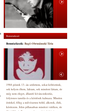
a
Bemutatkozó
Bemutatkozik:
Bagó-Obrusánszki Tíria
1984 péntek 13.-án születtem, sokat költöztünk,
sok helyen éltem, laktam, sok mindent láttam, de
még nem eleget, állandó kíváncsiskodás,
ó
folytonos tanulás és a kérdések halmaza. Minden
érdekel, főleg a művészeten belül, alkotok, élek,
kérdezem. Jelen pillanatban mindezt vidéken, de