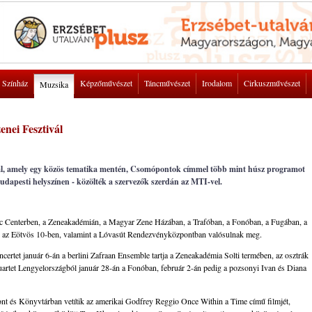
Színház
Képzőművészet
Táncművészet
Irodalom
Cirkuszművészet
Muzsika
nei Fesztivál
vál, amely egy közös tematika mentén, Csomópontok címmel több mint húsz programot
udapesti helyszínen - közölték a szervezők szerdán az MTI-vel.
c Centerben, a Zeneakadémián, a Magyar Zene Házában, a Trafóban, a Fonóban, a Fugában, a
az Eötvös 10-ben, valamint a Lóvasút Rendezvényközpontban valósulnak meg.
certet január 6-án a berlini Zafraan Ensemble tartja a Zeneakadémia Solti termében, az osztrák
uartet Lengyelországból január 28-án a Fonóban, február 2-án pedig a pozsonyi Ivan és Diana
 és Könyvtárban vetítik az amerikai Godfrey Reggio Once Within a Time című filmjét,