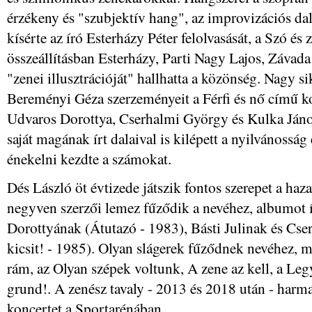
érzékeny és "szubjektív hang", az improvizációs da
kísérte az író Esterházy Péter felolvasását, a Szó és
összeállításban Esterházy, Parti Nagy Lajos, Záva
"zenei illusztrációját" hallhatta a közönség. Nagy si
Bereményi Géza szerzeményeit a Férfi és nő című kon
Udvaros Dorottya, Cserhalmi György és Kulka János
saját magának írt dalaival is kilépett a nyilvánosság 
énekelni kezdte a számokat.
Dés László öt évtizede játszik fontos szerepet a haz
negyven szerzői lemez fűződik a nevéhez, albumot 
Dorottyának (Átutazó - 1983), Básti Julinak és Cs
kicsit! - 1985). Olyan slágerek fűződnek nevéhez, m
rám, az Olyan szépek voltunk, A zene az kell, a Le
grund!. A zenész tavaly - 2013 és 2018 után - harm
koncertet a Sportarénában.