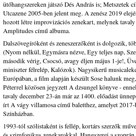
ütőhangszereken játszó Dés András is; Metszetek 
Utcazene 2005-ben jelent meg. A zenész 2019 elej
hozott létre improvizációs zenekart, melynek taval
Amplitudes című albuma.
Dalszövegíróként és zeneszerzőként is dolgozik, töb
(Nyom nélkül, Egymásra nézve, Egy teljes nap, Sze
második vérig, Csocsó, avagy éljen május 1-je!, Üv
miniszter félrelép, Kalózok). Nagysikerű musicalek
Európában, a film alapján készült Sose halunk meg, 
Péterrel közösen jegyzett A dzsungel könyve - enne
tavaly december 23-án már az 1400. előadást ünnepe
írt A vágy villamosa című baletthez, amelyet 2017-
Színházban.
1993-tól szólistaként is fellép, kortárs szerzők műv
és szimfonikus zenekarokkal. Hangszerei a szoprán é