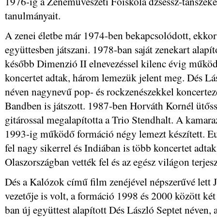
1976-ig a Zeneművészeti Főiskola dzsessz-tanszéké
tanulmányait.
A zenei életbe már 1974-ben bekapcsolódott, ekkor 
együttesben játszani. 1978-ban saját zenekart alap
később Dimenzió II elnevezéssel kilenc évig működö
koncertet adtak, három lemezük jelent meg. Dés L
néven nagynevű pop- és rockzenészekkel koncertez
Bandben is játszott. 1987-ben Horváth Kornél ütőss
gitárossal megalapította a Trio Stendhalt. A kamaraz
1993-ig működő formáció négy lemezt készített. E
fel nagy sikerrel és Indiában is több koncertet adt
Olaszországban vették fel és az egész világon terjesz
Dés a Kalózok című film zenéjével népszerűvé lett 
vezetője is volt, a formáció 1998 és 2000 között két
ban új együttest alapított Dés László Septet néven, az