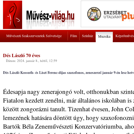
Művészeti Szakszervezetek Szövetsége
Film
Színház
Képzőművés
Muzsika
Dés László 70 éves
Dátum: 2024. január 8., hétfő, 12:59
Dés László Kossuth- és Liszt Ferenc-díjas szaxofonos, zeneszerző január 9-én lesz 
Édesapja nagy zenerajongó volt, otthonukban szint
Fiatalon kezdett zenélni, már általános iskolában is
között zongorázni tanult. Tizenhat évesen, John C
lemezének hatására döntött úgy, hogy szaxofonozni 
Bartók Béla Zeneművészeti Konzervatóriumba, ahol k