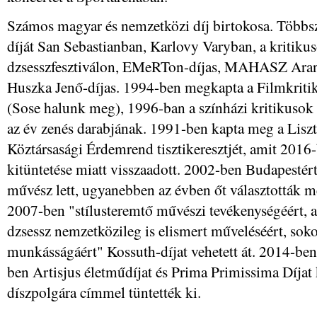
Számos magyar és nemzetközi díj birtokosa. Többször
díját San Sebastianban, Karlovy Varyban, a kritikus
dzsesszfesztiválon, EMeRTon-díjas, MAHASZ Arany 
Huszka Jenő-díjas. 1994-ben megkapta a Filmkritiku
(Sose halunk meg), 1996-ban a színházi kritikusok
az év zenés darabjának. 1991-ben kapta meg a Lisz
Köztársasági Érdemrend tisztikeresztjét, amit 2016-
kitüntetése miatt visszaadott. 2002-ben Budapestér
művész lett, ugyanebben az évben őt választották m
2007-ben "stílusteremtő művészi tevékenységéért, a
dzsessz nemzetközileg is elismert műveléséért, sok
munkásságáért" Kossuth-díjat vehetett át. 2014-be
ben Artisjus életműdíjat és Prima Primissima Díjat
díszpolgára címmel tüntették ki.