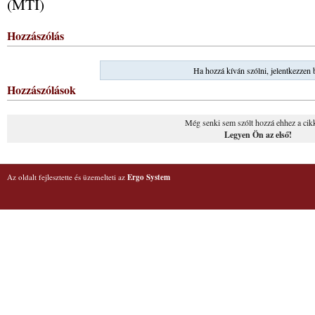
(MTI)
Hozzászólás
Ha hozzá kíván szólni, jelentkezzen 
Hozzászólások
Még senki sem szólt hozzá ehhez a cik
Legyen Ön az első!
Az oldalt fejlesztette és üzemelteti az
Ergo System