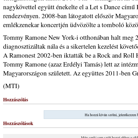
nagykövettel együtt énekelte el a Let s Dance című
rendezvényen. 2008-ban látogatott először Magyar
emlékzenekar koncertjén üdvözölte a tomboló közö
Tommy Ramone New York-i otthonában halt meg 201
diagnosztizáltak nála és a sikertelen kezelést követ
A Ramonest 2002-ben iktatták be a Rock and Roll 
Tommy Ramone (azaz Erdélyi Tamás) lett az intézmé
Magyarországon született. Az együttes 2011-ben G
(MTI)
Hozzászólás
Ha hozzá kíván szólni, jelentkezzen 
Hozzászólások
Még senki sem szólt hozzá ehhez a cik