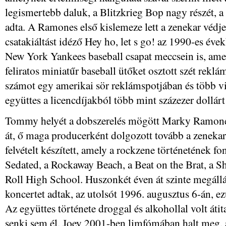
legismertebb daluk, a Blitzkrieg Bop nagy részét, a
adta. A Ramones első kislemeze lett a zenekar védje
csatakiáltást idéző Hey ho, let s go! az 1990-es éve
New York Yankees baseball csapat meccsein is, a
feliratos miniatűr baseball ütőket osztott szét rek
számot egy amerikai sör reklámspotjában és több vi
együttes a licencdíjakból több mint százezer dollárt 
Tommy helyét a dobszerelés mögött Marky Ramone 
át, ő maga producerként dolgozott tovább a zeneka
felvételt készített, amely a rockzene történetének fo
Sedated, a Rockaway Beach, a Beat on the Brat, a S
Roll High School. Huszonkét éven át szinte megállás
koncertet adtak, az utolsót 1996. augusztus 6-án, ez
Az együttes története droggal és alkohollal volt átit
senki sem él. Joey 2001-ben limfómában halt meg,