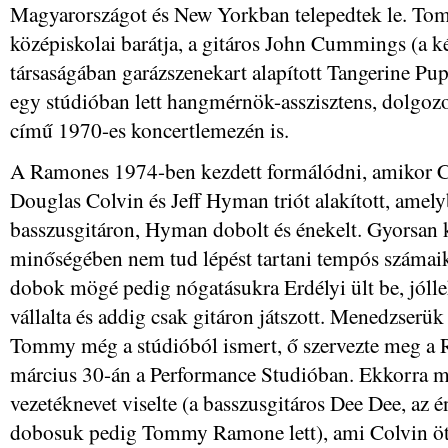
Magyarországot és New Yorkban telepedtek le. To
középiskolai barátja, a gitáros John Cummings (a
társaságában garázszenekart alapított Tangerine Pu
egy stúdióban lett hangmérnök-asszisztens, dolgoz
című 1970-es koncertlemezén is.
A Ramones 1974-ben kezdett formálódni, amikor Cu
Douglas Colvin és Jeff Hyman triót alakított, amely
basszusgitáron, Hyman dobolt és énekelt. Gyorsan
minőségében nem tud lépést tartani tempós számaikk
dobok mögé pedig nógatásukra Erdélyi ült be, jólle
vállalta és addig csak gitáron játszott. Menedzserük
Tommy még a stúdióból ismert, ő szervezte meg a R
március 30-án a Performance Studióban. Ekkorra 
vezetéknevet viselte (a basszusgitáros Dee Dee, az é
dobosuk pedig Tommy Ramone lett), ami Colvin ötle