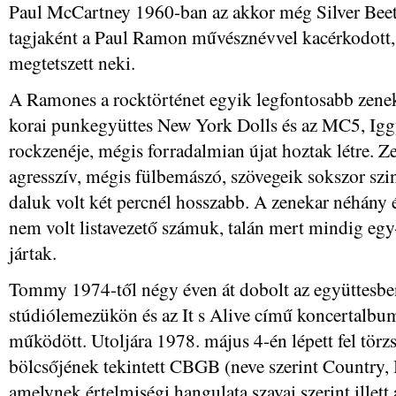
Paul McCartney 1960-ban az akkor még Silver Beetl
tagjaként a Paul Ramon művésznévvel kacérkodott,
megtetszett neki.
A Ramones a rocktörténet egyik legfontosabb zenekar
korai punkegyüttes New York Dolls és az MC5, Iggy
rockzenéje, mégis forradalmian újat hoztak létre. Ze
agresszív, mégis fülbemászó, szövegeik sokszor szi
daluk volt két percnél hosszabb. A zenekar néhány é
nem volt listavezető számuk, talán mert mindig egy-k
jártak.
Tommy 1974-től négy éven át dobolt az együttesben
stúdiólemezükön és az It s Alive című koncertalbu
működött. Utoljára 1978. május 4-én lépett fel tör
bölcsőjének tekintett CBGB (neve szerint Country,
amelynek értelmiségi hangulata szavai szerint illett