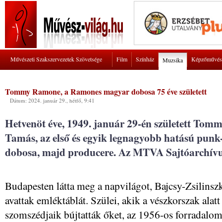
Művészeti Szakszervezetek Szövetsége
Film
Színház
Képzőművés
Muzsika
Tommy Ramone, a Ramones magyar dobosa 75 éve született
Dátum: 2024. január 29., hétfő, 9:41
Hetvenöt éve, 1949. január 29-én született Tom
Tamás, az első és egyik legnagyobb hatású punk
dobosa, majd producere. Az MTVA Sajtóarchí
Budapesten látta meg a napvilágot, Bajcsy-Zsilins
avattak emléktáblát. Szülei, akik a vészkorszak al
szomszédjaik bújtatták őket, az 1956-os forradalom