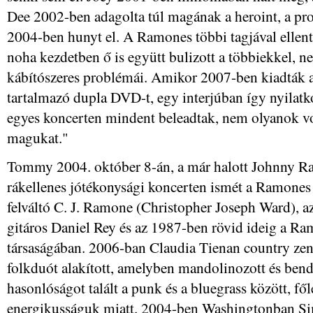
Dee 2002-ben adagolta túl magának a heroint, a pr
2004-ben hunyt el. A Ramones többi tagjával ellen
noha kezdetben ő is együtt bulizott a többiekkel, 
kábítószeres problémái. Amikor 2007-ben kiadták a
tartalmazó dupla DVD-t, egy interjúban így nyilatk
egyes koncerten mindent beleadtak, nem olyanok vol
magukat."
Tommy 2004. október 8-án, a már halott Johnny Ra
rákellenes jótékonysági koncerten ismét a Ramones t
felváltó C. J. Ramone (Christopher Joseph Ward), a
gitáros Daniel Rey és az 1987-ben rövid ideig a 
társaságában. 2006-ban Claudia Tienan country ze
folkduót alakított, amelyben mandolinozott és bendz
hasonlóságot talált a punk és a bluegrass között, fő
energikusságuk miatt. 2004-ben Washingtonban S