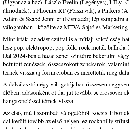
(Ugyanaz a ház), László Evelin (Legényes), LILy (Cs
álmodnék), a Phoenix RT (Félszavak), a Pinkers (A
Ádám és Szabó Jennifer (Kismadár) lép színpadra a
válogatóban - közölte az MTVA Sajtó és Marketing 
Mint írták, az adást ezúttal is a műfaji sokféleség 
lesz pop, elektropop, pop folk, rock metál, ballada, l
Dal 2024-ben a hazai zenei színtérre bekerülni vág
befutott zenészek, összeszokott zenekarok, valamin
térnek vissza új formációban és mérettetik meg dal
A dalválasztó négy válogatójában összesen negyve
élőben, adásonként öt dal jut tovább. A crossover e
hangszereléssel térnek vissza.
Az első, múlt szombati válogatóból Kocsis Tibor el
dal került tovább az első helyen, ez rockabilly stílu