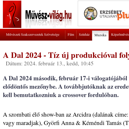
Művészeti Szakszervezetek Szövetsége
Film
Színház
Képzőművés
Muzsika
A Dal 2024 - Tíz új produkcióval fol
Dátum: 2024. február 13., kedd, 10:45
A Dal 2024 második, február 17-i válogatójából 
elődöntős mezőnybe. A továbbjutóknak az eredet
kell bemutatkozniuk a crossover fordulóban.
A szombati élő show-ban az Arcidra (dalának címe:
vagy maradjak), Györfi Anna & Kéméndi Tamás (T