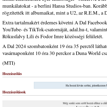
munkálatokat - a berlini Hansa Studios-ban. Koráb
rögzítették itt albumaikat, mint a U2, az R.E.M., 
Extra tartalmakért érdemes követni A Dal Facebook-
YouTube- és TikTok-csatornáját, adal.hu-t, valamin
Rókusfalvy Lili és Fodor Imre közösségi felületét.
A Dal 2024 szombatonként 19 óra 35 perctől láthat
vasárnaponként 10 óra 30 perckor a Duna World cs
(MTI)
Hozzászólás
Ha hozzá kíván szólni, jelentkezzen 
Hozzászólások
Még senki sem szólt hozzá ehhez a cik