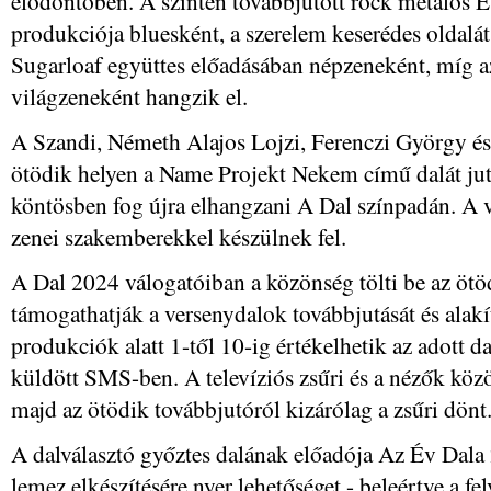
elődöntőben. A szintén továbbjutott rock metálos E
produkciója bluesként, a szerelem keserédes oldalá
Sugarloaf együttes előadásában népzeneként, míg
világzeneként hangzik el.
A Szandi, Németh Alajos Lojzi, Ferenczi György és E
ötödik helyen a Name Projekt Nekem című dalát jutt
köntösben fog újra elhangzani A Dal színpadán. A 
zenei szakemberekkel készülnek fel.
A Dal 2024 válogatóiban a közönség tölti be az ötöd
támogathatják a versenydalok továbbjutását és alak
produkciók alatt 1-től 10-ig értékelhetik az adott d
küldött SMS-ben. A televíziós zsűri és a nézők közö
majd az ötödik továbbjutóról kizárólag a zsűri dönt
A dalválasztó győztes dalának előadója Az Év Dala 
lemez elkészítésére nyer lehetőséget - beleértve a fel