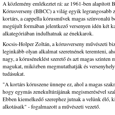
A közlemény emlékeztet rá: az 1961-ben alapított 
Kórusverseny (BBCC) a világ egyik legrangosabb ze
kortárs, a cappella kórusművek magas színvonalú 
megújult formában jelentkező versenyen idén két 
alkategóriában indulhatnak az énekkarok.
Kocsis-Holper Zoltán, a kórusverseny művészeti bi
leginkább olyan alkalmat szeretnének teremteni, ah
nagy, a kóruséneklést szerető és azt magas szinten 
magukat, miközben megmutathatják és versenyhely
tudásukat.
"A kortárs kóruszene ünnepe ez, ahol a magas szakm
hogy egymás zenekultúrájának megismerésével sza
Ebben kiemelkedő szerephez jutnak a velünk élő, k
alkotásaik" - fogalmazott a művészeti vezető.