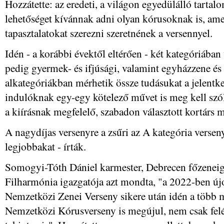
Hozzátette: az eredeti, a világon egyedülálló tart
lehetőséget kívánnak adni olyan kórusoknak is, ame
tapasztalatokat szerezni szeretnének a versennyel.
Idén - a korábbi évektől eltérően - két kategóriában
pedig gyermek- és ifjúsági, valamint egyházzene és
alkategóriákban mérhetik össze tudásukat a jelent
indulóknak egy-egy kötelező művet is meg kell szól
a kiírásnak megfelelő, szabadon választott kortárs m
A nagydíjas versenyre a zsűri az A kategória versen
legjobbakat - írták.
Somogyi-Tóth Dániel karmester, Debrecen főzeneig
Filharmónia igazgatója azt mondta, "a 2022-ben új
Nemzetközi Zenei Verseny sikere után idén a több 
Nemzetközi Kórusverseny is megújul, nem csak felépí