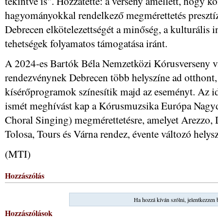
tekintve is". Hozzátette: a verseny amellett, hogy k
hagyományokkal rendelkező megmérettetés presztízsé
Debrecen elkötelezettségét a minőség, a kulturális i
tehetségek folyamatos támogatása iránt.
A 2024-es Bartók Béla Nemzetközi Kórusverseny va
rendezvénynek Debrecen több helyszíne ad otthont, 
kísérőprogramok színesítik majd az eseményt. Az i
ismét meghívást kap a Kórusmuzsika Európa Nagyd
Choral Singing) megmérettetésre, amelyet Arezzo, 
Tolosa, Tours és Várna rendez, évente változó helysz
(MTI)
Hozzászólás
Ha hozzá kíván szólni, jelentkezzen 
Hozzászólások