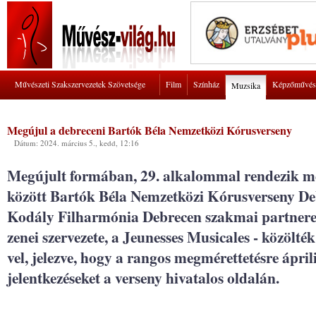
Művészeti Szakszervezetek Szövetsége
Film
Színház
Képzőművés
Muzsika
Megújul a debreceni Bartók Béla Nemzetközi Kórusverseny
Dátum: 2024. március 5., kedd, 12:16
Megújult formában, 29. alkalommal rendezik me
között Bartók Béla Nemzetközi Kórusverseny De
Kodály Filharmónia Debrecen szakmai partnere 
zenei szervezete, a Jeunesses Musicales - közölt
vel, jelezve, hogy a rangos megmérettetésre ápril
jelentkezéseket a verseny hivatalos oldalán.