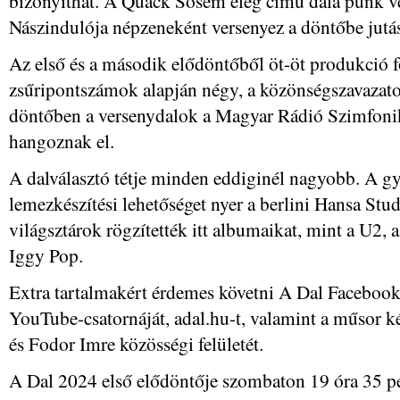
bizonyíthat. A Quack Sosem elég című dala punk ve
Nászindulója népzeneként versenyez a döntőbe jutás
Az első és a második elődöntőből öt-öt produkció fo
zsűripontszámok alapján négy, a közönségszavazato
döntőben a versenydalok a Magyar Rádió Szimfoni
hangoznak el.
A dalválasztó tétje minden eddiginél nagyobb. A gy
lemezkészítési lehetőséget nyer a berlini Hansa St
világsztárok rögzítették itt albumaikat, mint a U2
Iggy Pop.
Extra tartalmakért érdemes követni A Dal Facebook-
YouTube-csatornáját, adal.hu-t, valamint a műsor ké
és Fodor Imre közösségi felületét.
A Dal 2024 első elődöntője szombaton 19 óra 35 per