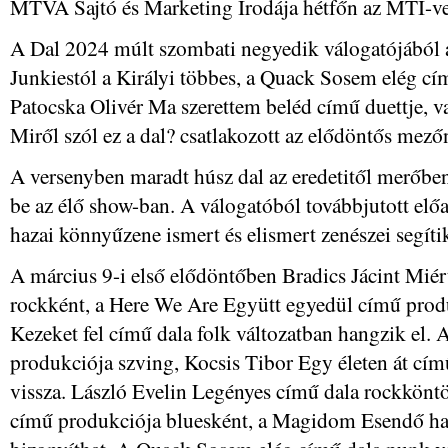
MTVA Sajtó és Marketing Irodája hétfőn az MTI-ve
A Dal 2024 múlt szombati negyedik válogatójából a
Junkiestól a Királyi többes, a Quack Sosem elég c
Patocska Olivér Ma szerettem beléd című duettje, v
Miről szól ez a dal? csatlakozott az elődöntős mez
A versenyben maradt húsz dal az eredetitől merőbe
be az élő show-ban. A válogatóból továbbjutott elő
hazai könnyűzene ismert és elismert zenészei segíti
A március 9-i első elődöntőben Bradics Jácint Miér
rockként, a Here We Are Együtt egyedül című produ
Kezeket fel című dala folk változatban hangzik el. 
produkciója szving, Kocsis Tibor Egy életen át című
vissza. László Evelin Legényes című dala rockköntö
című produkciója bluesként, a Magidom Esendő ha