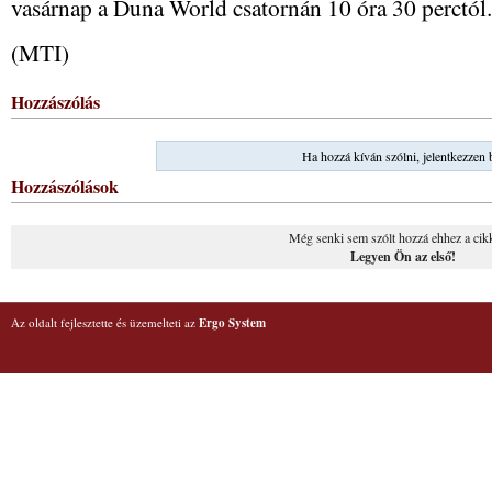
vasárnap a Duna World csatornán 10 óra 30 perctól.
(MTI)
Hozzászólás
Ha hozzá kíván szólni, jelentkezzen 
Hozzászólások
Még senki sem szólt hozzá ehhez a cik
Legyen Ön az első!
Az oldalt fejlesztette és üzemelteti az
Ergo System