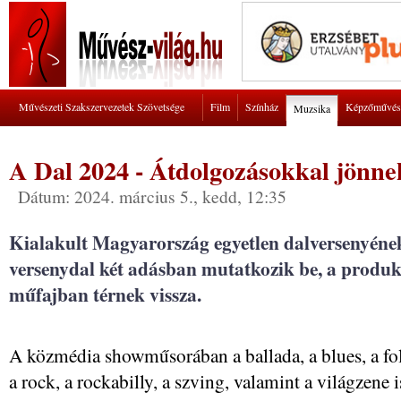
Művészeti Szakszervezetek Szövetsége
Film
Színház
Képzőművés
Muzsika
A Dal 2024 - Átdolgozásokkal jönne
Dátum: 2024. március 5., kedd, 12:35
Kialakult Magyarország egyetlen dalversenyéne
versenydal két adásban mutatkozik be, a produkc
műfajban térnek vissza.
A közmédia showműsorában a ballada, a blues, a folk
a rock, a rockabilly, a szving, valamint a világzene 