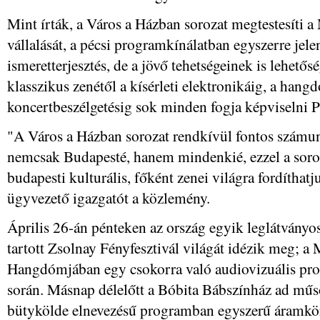
Mint írták, a Város a Házban sorozat megtestesíti 
vállalását, a pécsi programkínálatban egyszerre jel
ismeretterjesztés, de a jövő tehetségeinek is lehetősé
klasszikus zenétől a kísérleti elektronikáig, a hang
koncertbeszélgetésig sok minden fogja képviselni P
"A Város a Házban sorozat rendkívül fontos számu
nemcsak Budapesté, hanem mindenkié, ezzel a soro
budapesti kulturális, főként zenei világra fordíthatj
ügyvezető igazgatót a közlemény.
Április 26-án pénteken az ország egyik leglátvány
tartott Zsolnay Fényfesztivál világát idézik meg; 
Hangdómjában egy csokorra való audiovizuális prog
során. Másnap délelőtt a Bóbita Bábszínház ad műso
bütykölde elnevezésű programban egyszerű áramkör