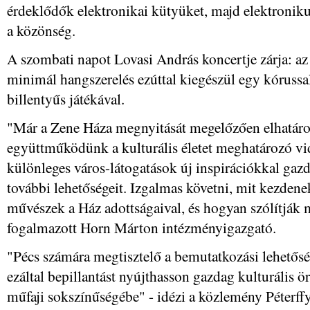
érdeklődők elektronikai kütyüket, majd elektroniku
a közönség.
A szombati napot Lovasi András koncertje zárja: az 
minimál hangszerelés ezúttal kiegészül egy kóruss
billentyűs játékával.
"Már a Zene Háza megnyitását megelőzően elhatáro
együttműködünk a kulturális életet meghatározó vi
különleges város-látogatások új inspirációkkal ga
további lehetőségeit. Izgalmas követni, mit kezdenek
művészek a Ház adottságaival, és hogyan szólítják
fogalmazott Horn Márton intézményigazgató.
"Pécs számára megtisztelő a bemutatkozási lehető
ezáltal bepillantást nyújthasson gazdag kulturális ö
műfaji sokszínűségébe" - idézi a közlemény Péterffy