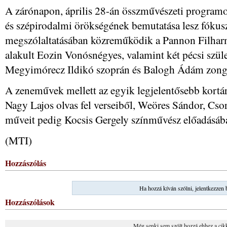
A zárónapon, április 28-án összművészeti programo
és szépirodalmi örökségének bemutatása lesz fóku
megszólaltatásában közreműködik a Pannon Filha
alakult Eozin Vonósnégyes, valamint két pécsi szület
Megyimórecz Ildikó szoprán és Balogh Ádám zon
A zeneművek mellett az egyik legjelentősebb kortárs
Nagy Lajos olvas fel verseiből, Weöres Sándor, Cs
műveit pedig Kocsis Gergely színművész előadásába
(MTI)
Hozzászólás
Ha hozzá kíván szólni, jelentkezzen 
Hozzászólások
Még senki sem szólt hozzá ehhez a cik