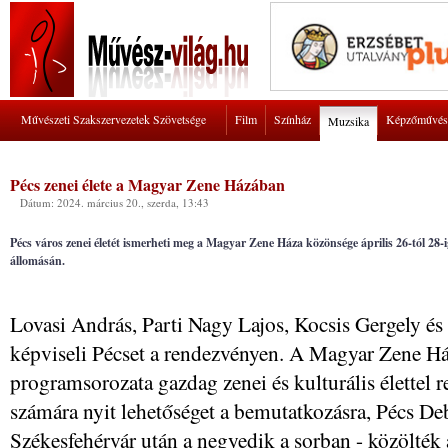
Művészeti Szakszervezetek Szövetsége
Film
Színház
Képzőművés
Muzsika
Pécs zenei élete a Magyar Zene Házában
Dátum: 2024. március 20., szerda, 13:43
Pécs város zenei életét ismerheti meg a Magyar Zene Háza közönsége április 26-tól 2
állomásán.
Lovasi András, Parti Nagy Lajos, Kocsis Gergely és 
képviseli Pécset a rendezvényen. A Magyar Zene Ház
programsorozata gazdag zenei és kulturális élettel 
számára nyit lehetőséget a bemutatkozásra, Pécs De
Székesfehérvár után a negyedik a sorban - közölték