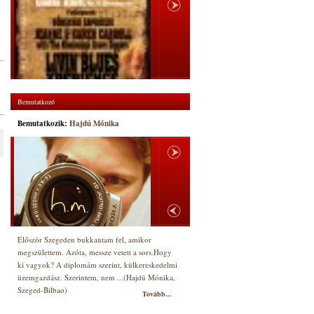
Bemutatkozó
Bemutatkozik:
Hajdú Mónika
Először Szegeden bukkantam fel, amikor
megszülettem. Azóta, messze vetett a sors.Hogy
ki vagyok? A diplomám szerint, külkereskedelmi
üzemgazdász. Szerintem, nem ...(Hajdú Mónika,
Szeged-Bilbao)
Tovább...