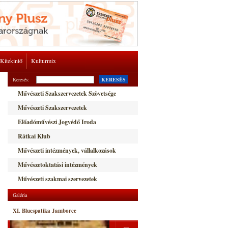
Kitekintő
Kulturmix
Keresés:
KERESÉS
Művészeti Szakszervezetek Szövetsége
Művészeti Szakszervezetek
Előadóművészi Jogvédő Iroda
Rátkai Klub
Művészeti intézmények, vállalkozások
Művészetoktatási intézmények
Művészeti szakmai szervezetek
Galéria
XI. Bluespatika Jamboree