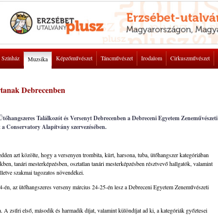
Színház
Képzőművészet
Táncművészet
Irodalom
Cirkuszművészet
Muzsika
artanak Debrecenben
és Ütőhangszeres Találkozót és Versenyt Debrecenben a Debreceni Egyetem Zeneművészeti
 a Conservatory Alapítvány szervezésében.
den azt közölte, hogy a versenyen trombita, kürt, harsona, tuba, ütőhangszer kategóriában
ekben, tanári mesterképzésben, osztatlan tanári mesterképzésben résztvevő hallgatók, valamint
lletve szakmai tagozatos növendékei.
24-én, az ütőhangszeres verseny március 24-25-én lesz a Debreceni Egyetem Zeneművészeti
 zsűri első, második és harmadik díjat, valamint különdíjat ad ki, a kategóriák győztesei