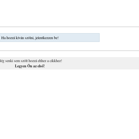
Ha hozzá kíván szólni, jelentkezzen be!
ég senki sem szólt hozzá ehhez a cikkhez!
Legyen Ön az első!