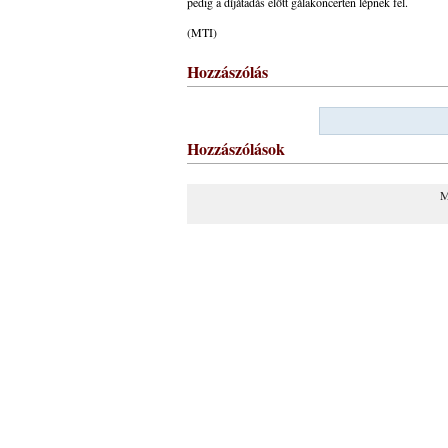
pedig a díjátadás előtt gálakoncerten lépnek fel.
(MTI)
Hozzászólás
Hozzászólások
M