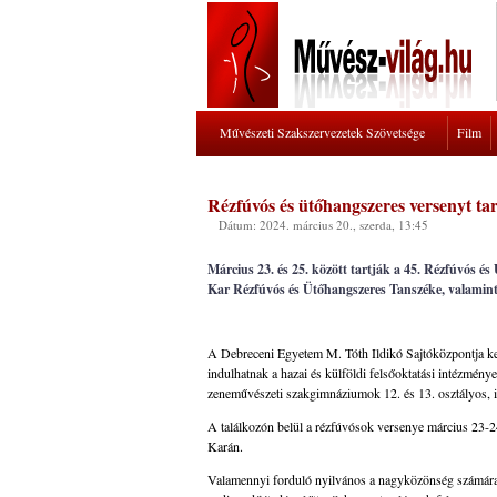
Művészeti Szakszervezetek Szövetsége
Film
Rézfúvós és ütőhangszeres versenyt t
Dátum: 2024. március 20., szerda, 13:45
Március 23. és 25. között tartják a 45. Rézfúvós 
Kar Rézfúvós és Ütőhangszeres Tanszéke, valamint
A Debreceni Egyetem M. Tóth Ildikó Sajtóközpontja ked
indulhatnak a hazai és külföldi felsőoktatási intézmény
zeneművészeti szakgimnáziumok 12. és 13. osztályos, i
A találkozón belül a rézfúvósok versenye március 23-
Karán.
Valamennyi forduló nyilvános a nagyközönség számára. A