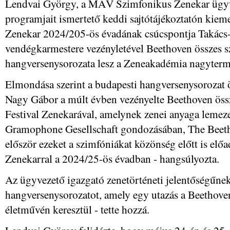
Lendvai György, a MÁV Szimfonikus Zenekar ügyve
programjait ismertető keddi sajtótájékoztatón ki
Zenekar 2024/205-ös évadának csúcspontja Takács-
vendégkarmestere vezényletével Beethoven összes s
hangversenysorozata lesz a Zeneakadémia nagyter
Elmondása szerint a budapesti hangversenysorozat ö
Nagy Gábor a múlt évben vezényelte Beethoven össz
Festival Zenekarával, amelynek zenei anyaga lemez
Gramophone Gesellschaft gondozásában, The Beet
először ezeket a szimfóniákat közönség előtt is e
Zenekarral a 2024/25-ös évadban - hangsúlyozta.
Az ügyvezető igazgató zenetörténeti jelentőségűnek
hangversenysorozatot, amely egy utazás a Beethov
életművén keresztül - tette hozzá.