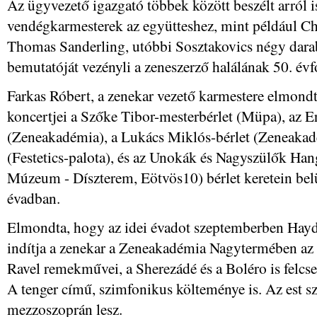
Az ügyvezető igazgató többek között beszélt arról i
vendégkarmesterek az együtteshez, mint például C
Thomas Sanderling, utóbbi Sosztakovics négy dar
bemutatóját vezényli a zeneszerző halálának 50. évfo
Farkas Róbert, a zenekar vezető karmestere elmo
koncertjei a Szőke Tibor-mesterbérlet (Müpa), az E
(Zeneakadémia), a Lukács Miklós-bérlet (Zeneakadém
(Festetics-palota), és az Unokák és Nagyszülők Ha
Múzeum - Díszterem, Eötvös10) bérlet keretein bel
évadban.
Elmondta, hogy az idei évadot szeptemberben Hayd
indítja a zenekar a Zeneakadémia Nagytermében az 
Ravel remekművei, a Sherezádé és a Boléro is felc
A tenger című, szimfonikus költeménye is. Az est s
mezzoszoprán lesz.