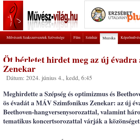
Művészeti Szakszervezetek Szövetsége
Film
Színház
Képzőművés
Muzsika
Öt bérletet hirdet meg az új évadr
Zenekar
Dátum: 2024. június 4., kedd, 6:45
Meghirdette a Szépség és optimizmus és Beethov
ös évadát a MÁV Szimfonikus Zenekar: az új éva
Beethoven-hangversenysorozattal, valamint há
tematikus koncertsorozattal várják a közönséget