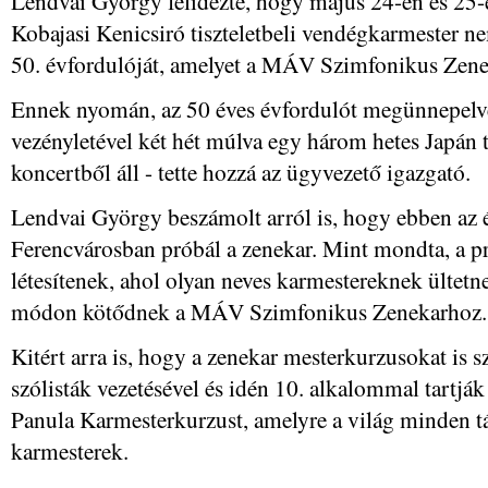
Lendvai György felidézte, hogy május 24-én és 25
Kobajasi Kenicsiró tiszteletbeli vendégkarmester n
50. évfordulóját, amelyet a MÁV Szimfonikus Zene
Ennek nyomán, az 50 éves évfordulót megünnepelve,
vezényletével két hét múlva egy három hetes Japán 
koncertből áll - tette hozzá az ügyvezető igazgató.
Lendvai György beszámolt arról is, hogy ebben az 
Ferencvárosban próbál a zenekar. Mint mondta, a 
létesítenek, ahol olyan neves karmestereknek ültetn
módon kötődnek a MÁV Szimfonikus Zenekarhoz.
Kitért arra is, hogy a zenekar mesterkurzusokat is 
szólisták vezetésével és idén 10. alkalommal tartj
Panula Karmesterkurzust, amelyre a világ minden táj
karmesterek.