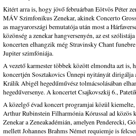
Kitért arra is, hogy jövő februárban Eötvös Péter ze
MÁV Szimfonikus Zenekar, akinek Concerto Gross
as magyarországi bemutatója után most a Hárfaverse
közönség a zenekar hangversenyén, az est szólistája
koncerten elhangzik még Stravinsky Chant funebr
Jupiter szimfóniája.
A vezető karmester többek között elmondta azt is, 
koncertjén Sosztakovics Ünnepi nyitányát dirigálj
Králik Abigél hegedűművész tolmácsolásában elha
hegedűversenye. A koncertet Csajkovszkij 6., Pateti
A közelgő évad koncert programjai közül kiemelte, 
Arthur Rubinstein Filharmónia Kórussal ad közös
Zenekar a Zeneakadémián, amelyen Penderecki, Gór
mellett Johannes Brahms Német requiemje is felcse