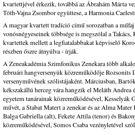
kvartettjével érkezik, továbbá az Ábrahám Márta ve
Tóth-Vajna Zsombor együttese, a Harmonia Caelesti
A magyar kvartett tradíció című sorozatban a műfaj
vonósnégyeseinek többsége is megszólal a Takács, K
kvartettek mellett a legfiatalabbakat képviselő Kor
részben őszre átnyúlva - írják.
A Zeneakadémia Szimfonikus Zenekara több alkalo
februári hangversenyük közreműködője Rozsonits Il
versenyművének szólistájaként. Márciusban, Bartók
kékszakállú herceg vára hangzik el Meláth Andrea é
egyetem tanárainak közreműködésével, Kesselyák Ge
művét, a Stabat Matert a zenekar és az Alma Mater 
Balga Gabriella (alt), Fekete Attila (tenor) és Bako
közreműködésével, Somos Csaba vezényletével szóla