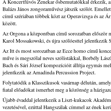
A Koncertfúvós Zenekar ősbemutatókkal érkezik, a
Balázs János zongoraművész játszik szólót. Emell
című szériában többek közt az Operavizsga és az Ár
között.
Az Orgona a központban című sorozatban először 
Karol Mossakowski, és újra szólóesttel jelentkezik 
Az Itt és most sorozatban az Ecce homo című konce
műve is megszólal neves szólistákkal, Borbély Lás
Bach és Sári József kompozícióit állítja egymás mell
jelentkezik az Amadinda Percussion Project.
Folytatódik a Klasszikusok vasárnap délután, ame
fiatal előadókat ismerhet meg a közönség a házigaz
Újabb évaddal jelentkezik a Liszt-kukacok Akadém
vezetésével, ezúttal Hangszálak címmel az ének ker