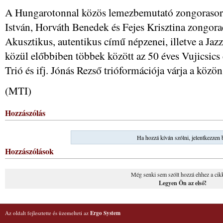
A Hungarotonnal közös lemezbemutató zongorasoro
István, Horváth Benedek és Fejes Krisztina zongorae
Akusztikus, autentikus című népzenei, illetve a Jazz
közül előbbiben többek között az 50 éves Vujicsics
Trió és ifj. Jónás Rezső trióformációja várja a közön
(MTI)
Hozzászólás
Ha hozzá kíván szólni, jelentkezzen 
Hozzászólások
Még senki sem szólt hozzá ehhez a cik
Legyen Ön az első!
Az oldalt fejlesztette és üzemelteti az
Ergo System