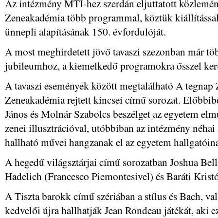
Az intézmény MTI-hez szerdán eljuttatott közlemén
Zeneakadémia több programmal, köztük kiállítássa
ünnepli alapításának 150. évfordulóját.
A most meghirdetett jövő tavaszi szezonban már tö
jubileumhoz, a kiemelkedő programokra ősszel kerü
A tavaszi események között megtalálható A tegnap
Zeneakadémia rejtett kincsei című sorozat. Előbbib
János és Molnár Szabolcs beszélget az egyetem elmú
zenei illusztrációval, utóbbiban az intézmény néhai
hallható művei hangzanak el az egyetem hallgatói
A hegedű világsztárjai című sorozatban Joshua Bell
Hadelich (Francesco Piemontesivel) és Baráti Kristó
A Tiszta barokk című szériában a stílus és Bach, v
kedvelői újra hallhatják Jean Rondeau játékát, aki 