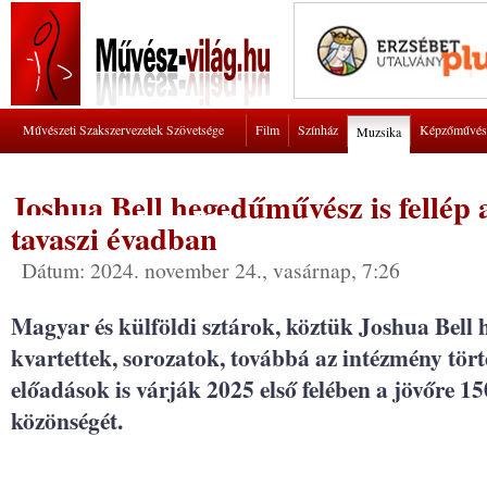
Művészeti Szakszervezetek Szövetsége
Film
Színház
Képzőművés
Muzsika
Joshua Bell hegedűművész is fellép
tavaszi évadban
Dátum: 2024. november 24., vasárnap, 7:26
Magyar és külföldi sztárok, köztük Joshua Bell
kvartettek, sorozatok, továbbá az intézmény történ
előadások is várják 2025 első felében a jövőre 
közönségét.