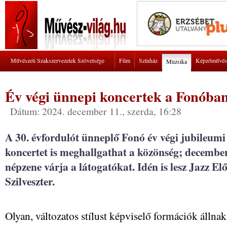
Művészeti Szakszervezetek Szövetsége
Film
Színház
Képzőművés
Muzsika
Év végi ünnepi koncertek a Fonóba
Dátum: 2024. december 11., szerda, 16:28
A 30. évfordulót ünneplő Fonó év végi jubileum
koncertet is meghallgathat a közönség; december 
népzene várja a látogatókat. Idén is lesz Jazz Elő
Szilveszter.
Olyan, változatos stílust képviselő formációk állnak