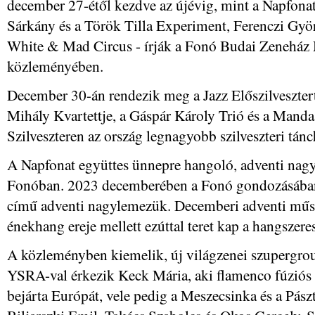
december 27-étől kezdve az újévig, mint a Napfonat
Sárkány és a Török Tilla Experiment, Ferenczi Gyö
White & Mad Circus - írják a Fonó Budai Zeneház M
közleményében.
December 30-án rendezik meg a Jazz Előszilvesztert
Mihály Kvartettje, a Gáspár Károly Trió és a Manda
Szilveszteren az ország legnagyobb szilveszteri tán
A Napfonat együttes ünnepre hangoló, adventi nagy
Fonóban. 2023 decemberében a Fonó gondozásában 
című adventi nagylemezük. Decemberi adventi műs
énekhang ereje mellett ezúttal teret kap a hangszeres
A közleményben kiemelik, új világzenei szupergrou
YSRA-val érkezik Keck Mária, aki flamenco fúziós é
bejárta Európát, vele pedig a Meszecsinka és a Pász