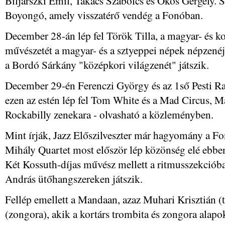
Biljarszki Emil, Takács Szabolcs és Okos Gergely. Sz
Boyongó, amely visszatérő vendég a Fonóban.
December 28-án lép fel Török Tilla, a magyar- és ko
művészetét a magyar- és a sztyeppei népek népzenéj
a Bordó Sárkány "középkori világzenét" játszik.
December 29-én Ferenczi György és az 1ső Pesti R
ezen az estén lép fel Tom White és a Mad Circus, 
Rockabilly zenekara - olvasható a közleményben.
Mint írják, Jazz Előszilveszter már hagyomány a F
Mihály Quartet most először lép közönség elé ebben
Két Kossuth-díjas művész mellett a ritmusszekció
András ütőhangszereken játszik.
Fellép emellett a Mandaan, azaz Muhari Krisztián (
(zongora), akik a kortárs trombita és zongora alapo