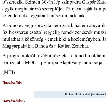
fűszerezik. Szintén 30-án lép színpadra Gáspár Káro
egyik meghatározó szereplője. Triójával saját kompo
sztenderdeket egyaránt műsoron tartanak.
A Fonó év végi sorozata nem zárul, hanem átnyúlik 
Szilveszteren estétől reggelig remek zenészek muzs
mulathat a közönség - emelik ki a közleményben. Já
Magyarpalatkai Banda és a Katlan Zenekar.
A programokról további részletek a fono.hu oldalo
sorozatát a MOL Új Európa Alapítvány támogatja.
(MTI)
Hozzászólás
Ha hozzá kíván szólni, jelentkezzen 
Hozzászólások