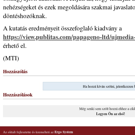
nehézségeket és ezek megoldására szakmai javaslato
döntéshozóknak.
A kutatás eredményeit összefoglaló kiadvány a
https://view.publitas.com/papageno-ltd/ujmedia
érhető el.
(MTI)
Hozzászólás
Ha hozzá kíván szólni, jelentkezzen 
Hozzászólások
Még senki sem szólt hozzá ehhez a cik
Legyen Ön az első!
Az oldalt fejlesztette és üzemelteti az
Ergo System