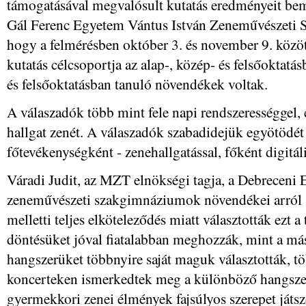
támogatásával megvalósult kutatás eredményeit bem
Gál Ferenc Egyetem Vántus István Zeneművészeti
hogy a felmérésben október 3. és november 9. között
kutatás célcsoportja az alap-, közép- és felsőoktatá
és felsőoktatásban tanuló növendékek voltak.
A válaszadók több mint fele napi rendszerességgel,
hallgat zenét. A válaszadók szabadidejük egyötödét 
főtevékenységként - zenehallgatással, főként digitá
Váradi Judit, az MZT elnökségi tagja, a Debreceni E
zeneművészeti szakgimnáziumok növendékei arról s
melletti teljes elköteleződés miatt választották ezt a
döntésüket jóval fiatalabban meghozzák, mint a más
hangszerüket többnyire saját maguk választották, 
koncerteken ismerkedtek meg a különböző hangszer
gyermekkori zenei élmények fajsúlyos szerepet játsz