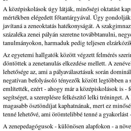
A középiskolások úgy látják, minőségi oktatást kap
mértékben elégedett főtantárgyával. Úgy gondolják,
javítaná a zeneoktatás hatékonyságát. A szakgimna
százaléka zenei pályán szeretne továbbtanulni, ne
tanulmányokon, harmaduk pedig teljesen elzárkózik
Az egyetemi hallgatók között végzett felmérés sze
döntöttek a zenetanulás elkezdése mellett. A zenével
lehetősége az, ami a pályaválasztásuk során dominá
negatívan befolyásoló tényezők között legtöbben a s
említették, ezért - ahogy már a középiskolások is - 
segítséget, a szereplésre felkészítő lelki tréninget. 
magasabb ösztöndíjat kaphatnának, mert ez minősé
tenné lehetővé, ami örömtelibbé tenné a gyakorlást 
A zenepedagógusok - különösen alapfokon - a növen