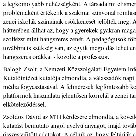
a legkomolyabb nehézségként. A társadalmi elismert
problémaként értékelik a szakmai színvonal romlás
zenei iskolák számának csökkenését jelölték meg.
hátterében állhat az, hogy a gyerekek gyakran mag
szolfézst mint hangszeres zenét. A pedagógusok több
továbbra is szükség van, az egyik megoldás lehet e
hangszeres órákkal - közölte a professzor.
Balogh Zsolt, a Nemzeti Közszolgálati Egyetem In
Kutatóintézet kutatója elmondta, a válaszadók napi 
média fogyasztásával. A felmérések legfontosabb kö
platformok használata jelentősen korrelál a zenei t
elköteleződéssel.
Zsoldos Dávid az MTI kérdésére elmondta, a követke
kutatást bemutató angol nyelvű anyagot, majd továb
összegyűjtött adatokat. A céljuk az, hogy feltárják a