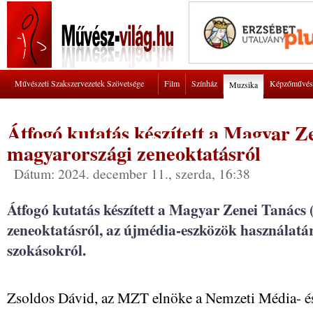
Művészeti Szakszervezetek Szövetsége
Film
Színház
Képzőművés
Muzsika
Átfogó kutatás készített a Magyar Z
magyarországi zeneoktatásról
Dátum: 2024. december 11., szerda, 16:38
Átfogó kutatás készített a Magyar Zenei Tanác
zeneoktatásról, az újmédia-eszközök használatáró
szokásokról.
Zsoldos Dávid, az MZT elnöke a Nemzeti Média- és