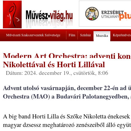
Művészeti Szakszervezetek Szövetsége
Film
Színház
Képzőművés
Muzsika
Modern Art Orchestra: adventi kon
Nikolettával és Horti Lillával
Dátum: 2024. december 19., csütörtök, 8:06
Advent utolsó vasárnapján, december 22-én ad 
Orchestra (MAO) a Budavári Palotanegyedben, 
A big band Horti Lilla és Szőke Nikoletta énekesek
magyar dzsessz meghatározó zenészeiből álló együtt