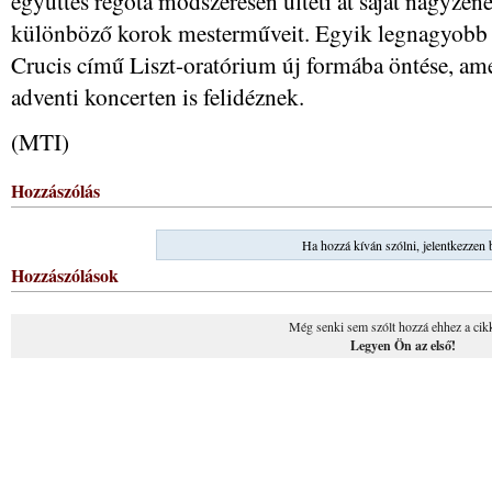
együttes régóta módszeresen ülteti át saját nagyzen
különböző korok mesterműveit. Egyik legnagyobb v
Crucis című Liszt-oratórium új formába öntése, amely
adventi koncerten is felidéznek.
(MTI)
Hozzászólás
Ha hozzá kíván szólni, jelentkezzen 
Hozzászólások
Még senki sem szólt hozzá ehhez a cik
Legyen Ön az első!