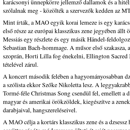
karácsonyi ünnepkörre jellemző dallamok és a hit
szólalnak meg - közölték a szervezők kedden az MT
Mint írták, a MAO egyik korai lemeze is egy karács
első része az európai klasszikus zene jegyében állt ö
Messiás egy részlete és egy másik Händel-feldolgo
Sebastian Bach-hommage. A műsor első szakasza, a
szoprán, Horti Lilla fog énekelni, Ellington Sacre
tételével zárul.
A koncert második felében a hagyományosabban dzse
a szólista ekkor Szőke Nikoletta lesz. A leggyakrab
Tormé-féle Christmas Song csendül fel, emellett a
magyar és amerikai örökzöldek, kiegészítve a zeneka
darabjaival, hangszereléseivel.
A MAO célja a kortárs klasszikus zene és a dzsessz 