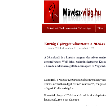
Művészeti Szakszervezetek Szövetsége
Film
Kurtág Györgyöt választotta a 2024-
Dátum: 2024. december 21., szombat, 7:23
A 20. századi és a kortárs magyar klasszikus zenér
zeneművészeti Wolf-díjas, valamint kétszeres Koss
- közölte a Médiaszolgáltatás-támogató és Vagyon
Mint írták, a Magyar Köztársasági Érdemrend nagykeresz
számos nemzetközi díjjal elismert zeneszerző, zongora
világszintű elismertségéhez.
Kiemelték, hogy a 2020-ban a közmédia által alapított
hatást gyakorolt a társadalomra.