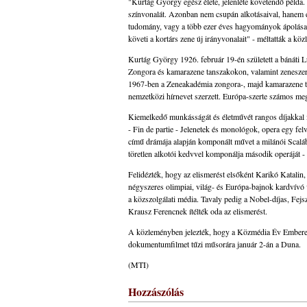
"Kurtág György egész élete, jelenléte követendő példa. 
színvonalát. Azonban nem csupán alkotásaival, hanem él
tudomány, vagy a több ezer éves hagyományok ápolása.
követi a kortárs zene új irányvonalait" - méltatták a kö
Kurtág György 1926. február 19-én született a bánáti 
Zongora és kamarazene tanszakokon, valamint zeneszerzé
1967-ben a Zeneakadémia zongora-, majd kamarazene ta
nemzetközi hírnevet szerzett. Európa-szerte számos meg
Kiemelkedő munkásságát és életművét rangos díjakkal i
- Fin de partie - Jelenetek és monológok, opera egy fe
című drámája alapján komponált művet a milánói Scalá
töretlen alkotói kedvvel komponálja második operáját - 
Felidézték, hogy az elismerést elsőként Karikó Katali
négyszeres olimpiai, világ- és Európa-bajnok kardvívó 
a közszolgálati média. Tavaly pedig a Nobel-díjas, Fejsz
Krausz Ferencnek ítélték oda az elismerést.
A közleményben jelezték, hogy a Közmédia Év Embere d
dokumentumfilmet tűzi műsorára január 2-án a Duna.
(MTI)
Hozzászólás