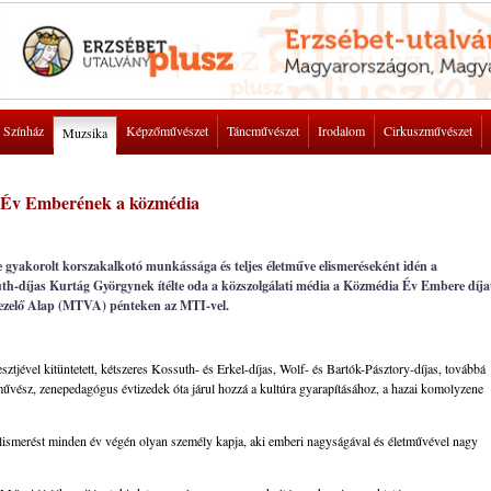
Színház
Képzőművészet
Táncművészet
Irodalom
Cirkuszművészet
Muzsika
es Év Emberének a közmédia
e gyakorolt korszakalkotó munkássága és teljes életműve elismeréseként idén a
uth-díjas Kurtág Györgynek ítélte oda a közszolgálati média a Közmédia Év Embere díja
kezelő Alap (MTVA) pénteken az MTI-vel.
tjével kitüntetett, kétszeres Kossuth- és Erkel-díjas, Wolf- és Bartók-Pásztory-díjas, továbbá
művész, zenepedagógus évtizedek óta járul hozzá a kultúra gyarapításához, a hazai komolyzene
 elismerést minden év végén olyan személy kapja, aki emberi nagyságával és életművével nagy