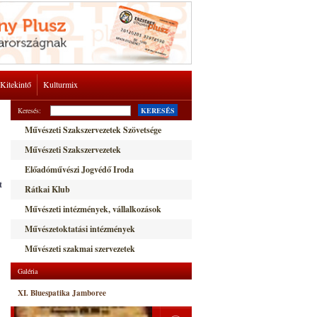
Kitekintő
Kulturmix
Keresés:
KERESÉS
Művészeti Szakszervezetek Szövetsége
Művészeti Szakszervezetek
Előadóművészi Jogvédő Iroda
t
Rátkai Klub
Művészeti intézmények, vállalkozások
Művészetoktatási intézmények
Művészeti szakmai szervezetek
Galéria
XI. Bluespatika Jamboree