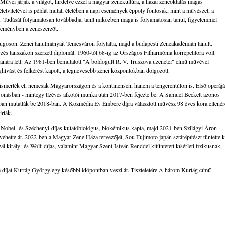
Művei járják a világot, hirdetve ezzel a magyar zenekultúra, a hazai zeneoktatás magas
etvitelével is példát mutat, életében a napi események éppoly fontosak, mint a művészet, a
 Tudását folyamatosan továbbadja, tanít miközben maga is folyamatosan tanul, figyelemmel
zleményben a zeneszerzőt.
Lugoson. Zenei tanulmányait Temesváron folytatta, majd a budapesti Zeneakadémián tanult.
s tanszakon szerzett diplomát. 1960-tól 68-ig az Országos Filharmónia korrepetitora volt.
nára lett. Az 1981-ben bemutatott "A boldogult R. V. Truszova üzenetei" című művével
hívást és felkérést kapott, a legnevesebb zenei központokban dolgozott.
smerték el, nemcsak Magyarországon és a kontinensen, hanem a tengerentúlon is. Első operájá
lvonásban - mintegy tízéves alkotói munka után 2017-ben fejezte be. A Samuel Beckett azonos
ban mutatták be 2018-ban. A Közmédia Év Embere díjra választott művész 98 éves kora ellenér
írták.
n, Nobel- és Széchenyi-díjas kutatóbiológus, biokémikus kapta, majd 2021-ben Szilágyi Áron
vehette át. 2022-ben a Magyar Zene Háza tervezőjét, Sou Fujimoto japán sztárépítészt tüntette k
ál király- és Wolf-díjas, valamint Magyar Szent István Renddel kitüntetett kísérleti fizikusnak,
íjat Kurtág György egy későbbi időpontban veszi át. Tiszteletére A három Kurtág című