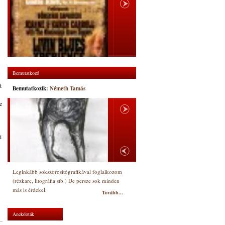
Bemutatkozó
t
Bemutatkozik:
Németh Tamás
e
i
Leginkább sokszorosítógrafikával foglalkozom
(rézkarc, litográfia stb.) De persze sok minden
más is érdekel.
Tovább...
Anekdoták